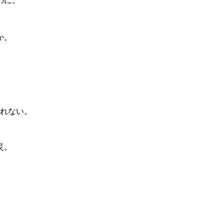
のに。
か。
れない。
災。