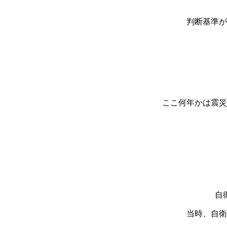
判断基準が
ここ何年かは震災
自
当時、自衛