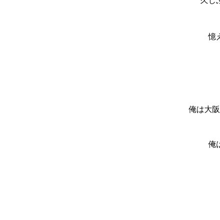
久し
憶
俺は大阪
俺