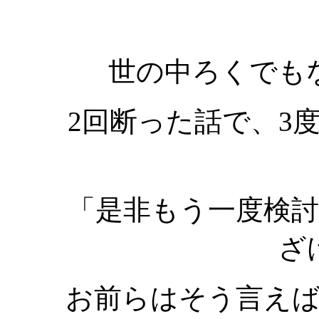
世の中ろくでも
2回断った話で、3
「是非もう一度検
ざ
お前らはそう言え