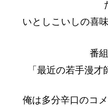
いとしこいしの喜
番
「最近の若手漫才
俺は多分辛口のコ