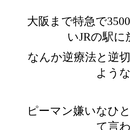
大阪まで特急で35
いJRの駅
なんか逆療法と逆
よう
ピーマン嫌いなひ
て言