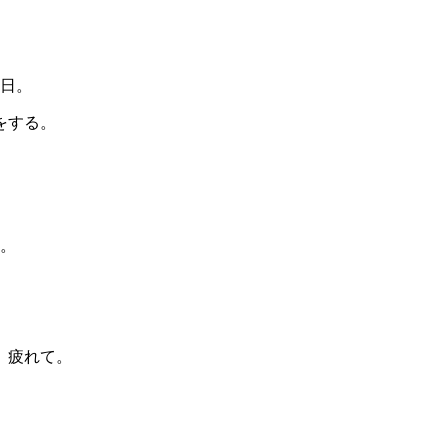
日。
をする。
。
。疲れて。
。