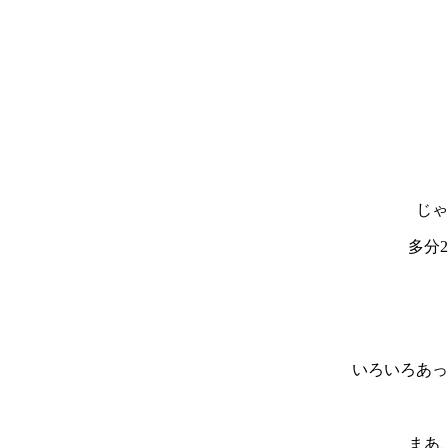
じゃ
多分
いろいろあっ
まあ