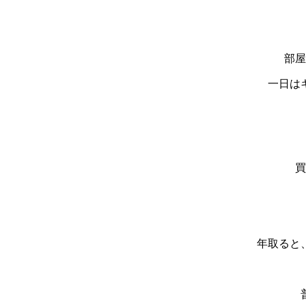
部屋
一日は
買
年取ると