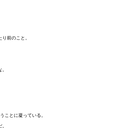
たり前のこと。
な。
うことに凝っている。
だ。