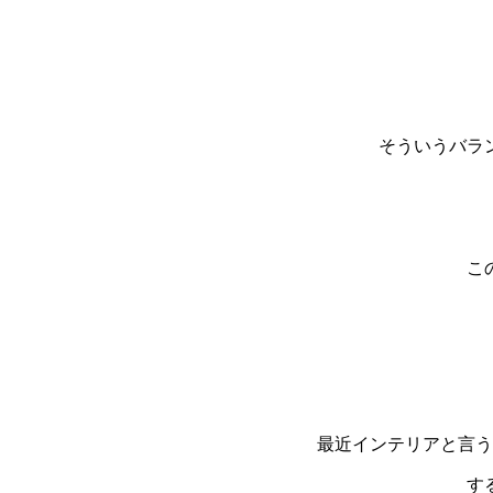
そういうバラ
こ
最近インテリアと言う
す