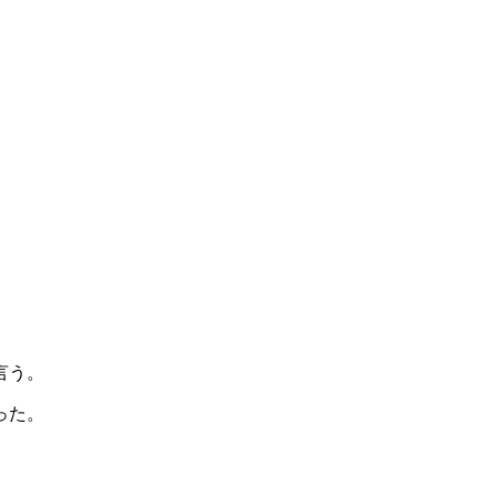
言う。
った。
。