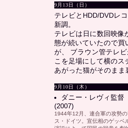
9月13日（日）
テレビとHDD/DVD
新調。
テレビは日に数回映像
態が続いていたので買
が、 ブラウン管テレ
こを足場にして横のス
あがった猫がそのまま
9月10日（木）
ダニー・レヴィ監督
(2007)
1944年12月、連合軍の攻
ス・ドイツ。宣伝相のゲッベ