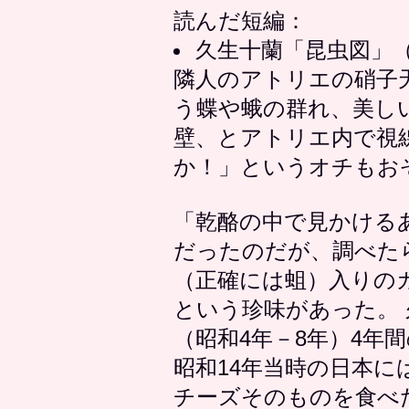
読んだ短編：
久生十蘭「昆虫図」（
隣人のアトリエの硝子
う蝶や蛾の群れ、美し
壁、とアトリエ内で視
か！」というオチもお
「乾酪の中で見かける
だったのだが、調べた
（正確には蛆）入りのカース
という珍味があった。
（昭和4年－8年）4年
昭和14年当時の日本
チーズそのものを食べ