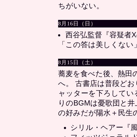
ちがいない。
8月16日（日）
西谷弘監督『容疑者Xの
「この答は美しくない
8月15日（土）
蕎麦を食べた後、熱田
へ。 古書店は普段ど
ャッターを下ろしてい
りのBGMは憂歌団と
の好みだが陽水＋民生
シリル・ヘアー『風が