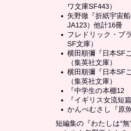
ワ文庫SF443）
矢野徹『折紙宇宙
JA123）他計16冊
フレドリック・ブ
SF文庫）
横田順彌『日本SF
（集英社文庫）
横田順彌『日本SF
（集英社文庫）
『中学生の本棚12
『イギリス女流短篇
かんべむさし『原
短編集の『わたしは“無