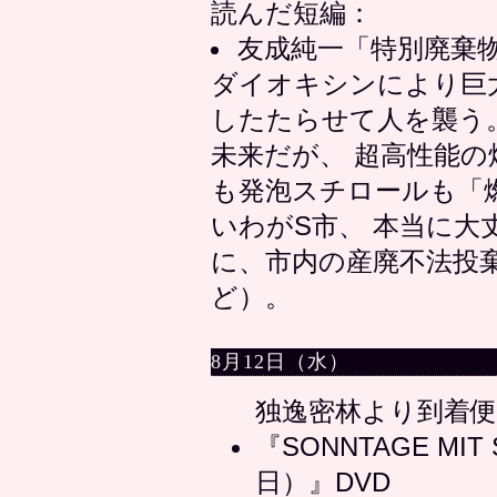
読んだ短編：
友成純一「特別廃棄
ダイオキシンにより巨
したたらせて人を襲う
未来だが、 超高性能
も発泡スチロールも「
いわがS市、 本当に大
に、市内の産廃不法投
ど）。
8月12日（水）
独逸密林より到着便
『SONNTAGE MI
日）』DVD