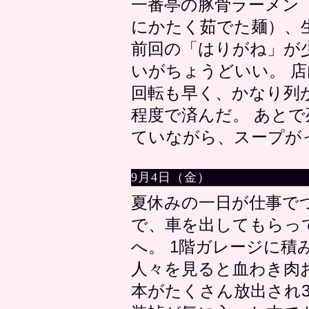
一番亭の豚骨ラーメン
にかたく茹でた麺）、
前回の「はりがね」が
いがちょうどいい。 
回転も早く、かなり列
程度で済んだ。 あと
ていながら、スープが
9月4日（金）
夏休みの一日が仕事で
で、車を出してもらっ
へ。 1階ガレージに積
人々を見ると血わき肉
本がたくさん放出され3