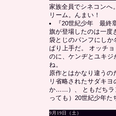
家族全員でシネコンへ
リーム。んまい！
『20世紀少年 最終章』
旗が登場したのは一度
袋とじのパンフにしか
ぱり上手だ。 オッチ
のに、ケンヂとユキジ
ね。
原作とはかなり違うの
リ省略されたサダキヨ
か……）、 ともだち
っても）20世紀少年た
9月19日（土）