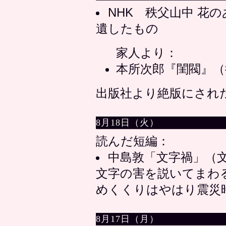
NHK 秩父山中 花
遺したもの
家人より：
本所次郎『閨閥』（
出版社より絶版にされ
8月18日（火）
読んだ短編：
中島敦「文字禍」（文学
文字の害を説いてまわ
めくくりはやはり震災
8月17日（月）