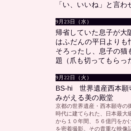
「い、いいね」と言わ
9月23日（水）
帰省していた息子が大
はふだんの平日よりも
そろったし、息子の猫
題（爪も切ってもらっ
9月22日（火）
BS-hi 世界遺産西本
みがえる美の殿堂
京都の世界遺産・西本願寺の
時代に建てられた、日本最大
から１０年間、５６億円をか
を密着撮影。その貴重な映像