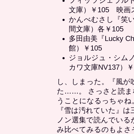
フィッツジェラル
文庫）￥105 映
かんべむさし『笑
間文庫）各￥105
多田由美『Lucky Cha
館）￥105
ジョルジュ・シム
カワ文庫NV137）￥
し、しまった。『風が
た……。 さっさと読
うことになるっちゃね
『雪は汚れていた』は
ノン選集で読んでいる
み比べてみるのもよさ