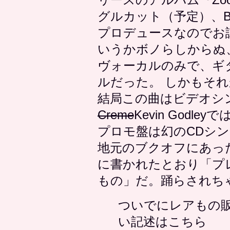
グルカット（予定）、Br
プロデュースなのでお試
いうかボノらしからぬ
ヴォーカルのみで、ギター
ルだった。 しかもそ
結局この曲はビデオシ
Creme
Kevin God
プロモ盤は幻のCDシ
地元のブクオフにあったくら
に書かれたとおり「プレ
もの」だ。踊らされち
ついでにレアもの
い記述はこちら