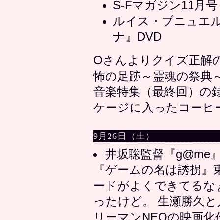
S-Fマガジン11月
ルイス・ブニュエ
ナ』DVD
Oさんよりクイズ正解
怖の足跡～霊魂の祭典～
音楽特集（最終回）の録
ケージに入ったコーヒ
9月26日（土）
井坂聡監督『g@me』(2
『ゲームの名は誘拐』
ードがよくできてるなぁ
ったけど。 生瀬勝久
リーマンNEOの映画化