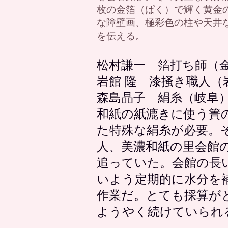
枚の金箔（ぱく）で輝く黄金
な障壁画、極彩色の柱や天井
を伝える。
松村謙一 箔打ち師（
岩館 隆 漆掻き職人（
森島晶子 絹糸（岐阜
和紙の紙漉きに使う簀
た特殊な絹糸が必要。
人、美濃和紙の里会館
追っていた。会館の長
いよう定期的に水分を
作業だ。とても採算が
ようやく続けていられ