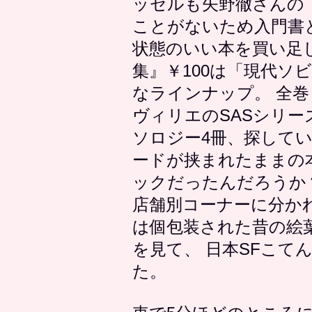
ッセルも矢野徹さんの
ことがないため入門書
状態のいい本を買い足し
集』￥100は「現代ソ
なラインナップ。 全
ヴィリエのSASシリ
ソロジー4冊、探してい
ードが挟まれたままの
ックだったんだろうか
店舗別コーナーに分か
は個包装された昔の絵
を見て、 日本SFこて
た。