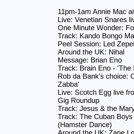
11pm-1am Annie Mac a
Live: Venetian Snares l
One Minute Wonder: Fort
Track: Kando Bongo Man
Peel Session: Led Zepell
Around the UK: Nihal
Message: Brian Eno
Track: Brain Eno - 'The 
Rob da Bank's choice: C
Zabba'
Live: Scotch Egg live fr
Gig Roundup
Track: Jesus & the Mar
Track: The Cuban Boys -
(Hamster Dance)
Around the UK: Zane L