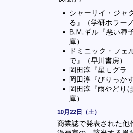
シャーリイ・ジャ
る』（学研ホラー
B.M.ギル『悪い
庫）
ドミニック・フェ
で』（早川書房）
岡田淳『星モグラ
岡田淳『びりっか
岡田淳『雨やどり
庫）
10月22日（土）
商業誌で発表された他
漫画家の、該当する単