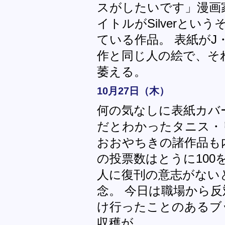
スがしたいです」漫画
イトルがSilverと
ている作品。 表紙が
作と同じ人の絵で、そ
萎える。
10月27日（木）
何の気なしに表紙カバ
だとわかったタニス・
おおやちきの諸作品も
の投票数はとうに100
人に復刊の意志がない
念。 今日は職場から反
け行ったことのあるブ
収穫が。