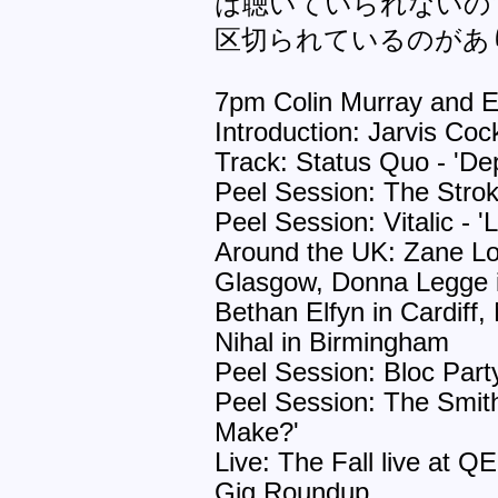
は聴いていられないの
区切られているのがあ
7pm Colin Murray and 
Introduction: Jarvis Cock
Track: Status Quo - 'D
Peel Session: The Strok
Peel Session: Vitalic - '
Around the UK: Zane Lo
Glasgow, Donna Legge i
Bethan Elfyn in Cardiff
Nihal in Birmingham
Peel Session: Bloc Part
Peel Session: The Smith
Make?'
Live: The Fall live at Q
Gig Roundup