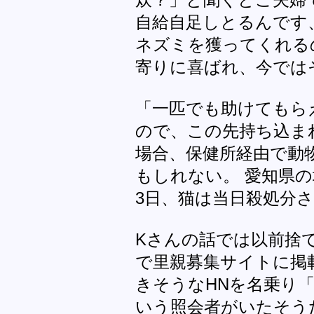
炊？」と聞くとご夫婦
自給自足しとるんです
ネズミを獲ってくれる
寄りに喜ばれ、今では
「一匹でも助けてもら
ので、この先持ち込ま
場合、保健所経由で動
もしれない。 愛知県
3日、猫は当日殺処分
Kさんの話では以前捨
で里親募集サイトに掲
きそうなHNを名乗り
いう照会者がいたそう