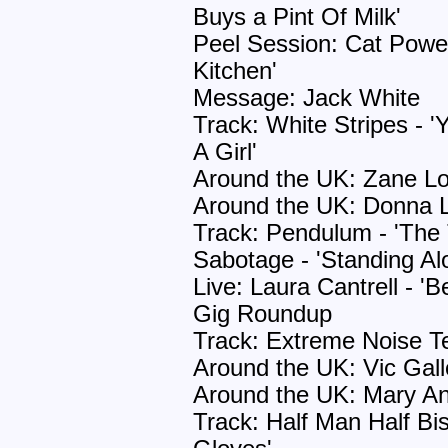
Buys a Pint Of Milk'
Peel Session: Cat Powe
Kitchen'
Message: Jack White
Track: White Stripes - 
A Girl'
Around the UK: Zane L
Around the UK: Donna 
Track: Pendulum - 'The 
Sabotage - 'Standing Alo
Live: Laura Cantrell - '
Gig Roundup
Track: Extreme Noise T
Around the UK: Vic Gal
Around the UK: Mary An
Track: Half Man Half Bis