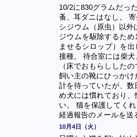
10/2に830グラムだ
蚤、耳ダニはなし。 
シジウム（原虫）以外
ジウムを駆除するため
ませるシロップ）を出
接種。 待合室には柴
（床でおもらししたの
飼い主の靴にひっかけ
計を待っていたが、数
め犬には慣れており、
い。 猫を保護してく
経過報告のメールを送
10月4日（火）