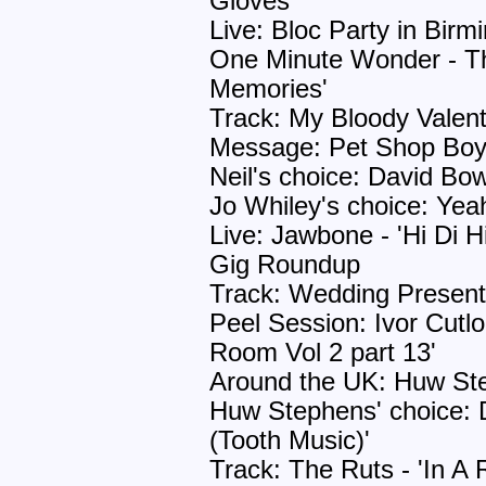
Gloves'
Live: Bloc Party in Bir
One Minute Wonder - T
Memories'
Track: My Bloody Valent
Message: Pet Shop Bo
Neil's choice: David Bow
Jo Whiley's choice: Yea
Live: Jawbone - 'Hi Di H
Gig Roundup
Track: Wedding Present 
Peel Session: Ivor Cutlor
Room Vol 2 part 13'
Around the UK: Huw St
Huw Stephens' choice: D
(Tooth Music)'
Track: The Ruts - 'In A 