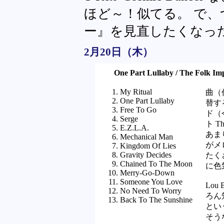
ほど～！似てる。 で
ー』を見直したくなっ
2月20日（木）
One Part Lullaby / The Folk Im
My Ritual
曲（
One Part Lullaby
替する
Free To Go
ド（
Serge
ト T
E.Z.L.A.
あま
Mechanical Man
がメ
Kingdom Of Lies
Gravity Decides
たく
Chained To The Moon
に色
Merry-Go-Down
Someone You Love
Lo
No Need To Worry
ろん
Back To The Sunshine
とい
そう