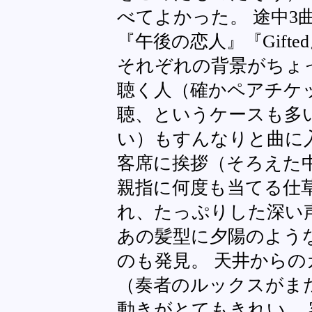
べてよかった。 途中3曲
『午後の恋人』『Gifted
それぞれの背景がちょ
聴く人（確かペアチケ
聴、というケースも多
い）もすんなりと曲に
客席に挨拶（そろえた
親指に何度も当てる仕
れ、たっぷりした深い
あの髪型に夕陽のよう
のも発見。 天井から
（奏者のルックスがま
動きがとてもきれい。