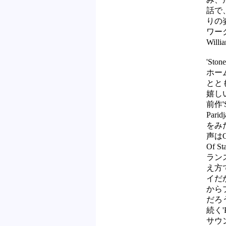
話で
りの姿
ワー
Will
'Sto
ホー
とと
嬉し
前作'
Par
をみ
声はO
Of 
ラン
え方
イだ
から
だろ
続く'
サウン