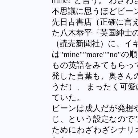
mine!"と言う。 わ
不思議に思うほどビー
先日古書店（正確に言え
た八木恭平『英国紳士
（読売新聞社）に、イ
は"mine""more""
もの英語をみてもらっ
発した言葉も、奥さんの
うだ）、 まったく可
ていた。
ビーンは成人だが発想
じ、という設定なので"It
ためにわざわざシナリ