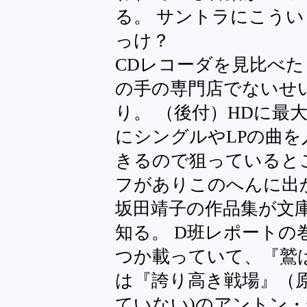
る。 サントラにこう
っけ？
CDレコーダを見比べた
の手の専門店でないせ
り。 （後付）HDに最
にシングルやLPの曲
きるので狙っていると
フがありこのへんに出
坂田靖子の作品集が文
知る。 D班レポート
つか載っていて、『鷲
は『誇り高き戦場』（
ていない)のアントン