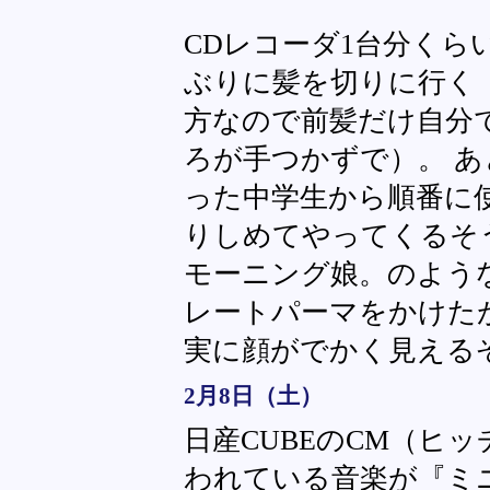
CDレコーダ1台分くら
ぶりに髪を切りに行く
方なので前髪だけ自分
ろが手つかずで）。 
った中学生から順番に
りしめてやってくるそ
モーニング娘。のよう
レートパーマをかけた
実に顔がでかく見える
2月8日（土）
日産CUBEのCM（ヒ
われている音楽が『ミ