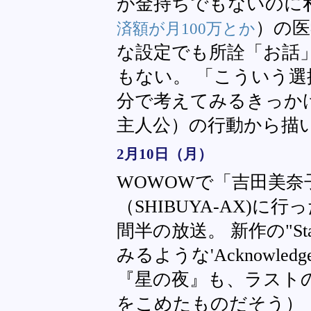
が金持ちでもないのに
）の医
済額が月100万とか
な設定でも所詮「お話
もない。 「こういう
分で考えてみるきっか
主人公）の行動から描
2月10日（月）
WOWOWで「吉田美奈子 Spe
（SHIBUYA-AX)
間半の放送。 新作の"St
みるような'Acknowle
『星の夜』も、ラスト
をこめたものだそう）