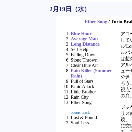
2月19日（水）
Ether Song
/ Turin B
Blue Hour
アコ
Average Man
して
Long Distance
ル'L
Self Help
ルバ
Falling Down
は想
Stone Thrown
アル
Clear Blue Air
Pain Killer (Summer
ューサ
Rain)
分達
Full of Stars
ろう
Panic Attack
視点で
Little Brother
の弁
Rain City
Ether Song
ジャ
bonus track
リス
Lost & Found
鏡」
Soul Less
に交
み、