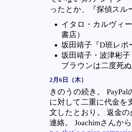
ったとか、『探偵スル
イタロ・カルヴィ
書店）
坂田靖子『D班レポ
坂田靖子・波津彬子
ブラウンは二度死ぬ
2月6日（木）
きのうの続き。 PayP
に対して二重に代金を
文したとおり。 返金の必
連絡。 Joachimさん