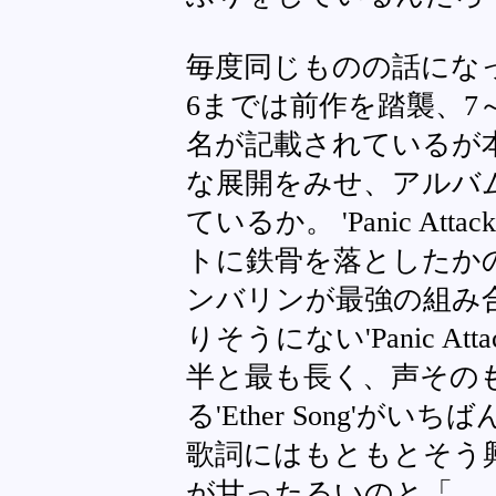
毎度同じものの話になってし
6までは前作を踏襲、7～13(
名が記載されているが本来h
な展開をみせ、アルバ
ているか。 'Panic A
トに鉄骨を落としたか
ンバリンが最強の組み
りそうにない'Panic Atta
半と最も長く、声その
る'Ether Song'が
歌詞にはもともとそう
が甘ったるいのと「…