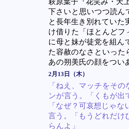
萩原葉子『花笑み・天上
下さいと思いつつ読ん
と長年生き別れていた
け借りた「ほとんどフ
に母と妹が徒党を組ん
た容赦のなさといった
あの朔美氏の顔をつい
2月13日（木）
「ねえ、マッチをその
ンが言う。「くもが出
「なぜ？可哀想じゃな
言う。「もうどれだけ
らんよ」