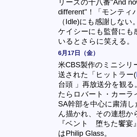
リーズの十八番"And now... 
different"！「モ
（Idle)にも感謝し
ケイシーにも監督にも
いるとさらに笑える。
6月17日（金）
米CBS製作のミニシリ
送された「ヒットラー(
台頭 」再放送分を観る
たらロバート・カーラ
SA幹部を中心に粛清
ん描かれ、その連想か
『ベント 堕ちた饗宴
はPhilip Glass。