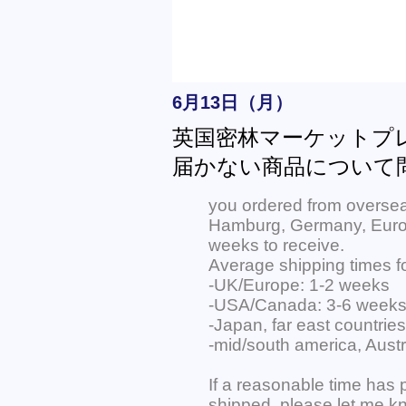
6月13日（月）
英国密林マーケットプ
届かない商品について
you ordered from oversea
Hamburg, Germany, Europ
weeks to receive.
Average shipping times fo
-UK/Europe: 1-2 weeks
-USA/Canada: 3-6 week
-Japan, far east countrie
-mid/south america, Austr
If a reasonable time has 
shipped, please let me kn