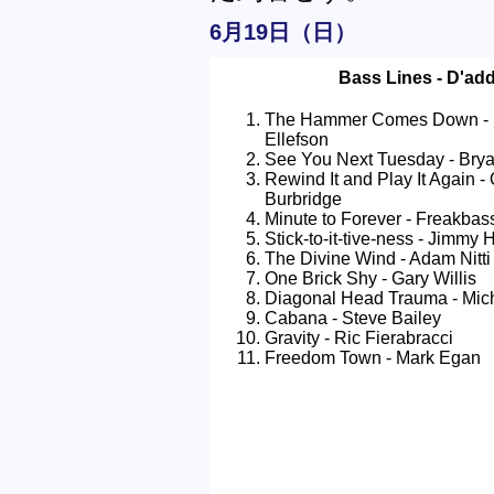
6月19日（日）
Bass Lines - D'add
The Hammer Comes Down - 
Ellefson
See You Next Tuesday - Brya
Rewind It and Play It Again - 
Burbridge
Minute to Forever - Freakbas
Stick-to-it-tive-ness - Jimmy 
The Divine Wind - Adam Nitti
One Brick Shy - Gary Willis
Diagonal Head Trauma - Mic
Cabana - Steve Bailey
Gravity - Ric Fierabracci
Freedom Town - Mark Egan