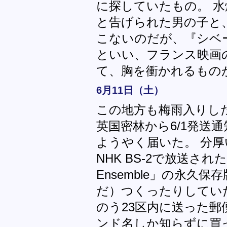
に探していたもの。 
と告げられた男の子と
こないのだが、『シベ
といい、フランス映画
て、胸を衝かれるもの
6月11日（土）
この地方も梅雨入りし
英国密林から6/1発送通
ようやく届いた。 分
NHK BS-2で放送された「吉
Ensemble」の永久
だ）つくったりしてい
のう23区内に送った郵
ンド名しか知らずに買っ