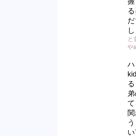
握
る
だ
し
と
や
ハ
k
る
弟
て
関
う
い