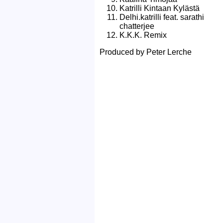
Katrilli Kintaan Kylästä
Delhi.katrilli feat. sarathi
chatterjee
K.K.K. Remix
Produced by Peter Lerche