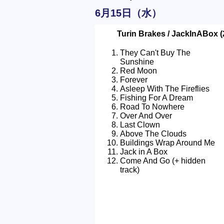
6月15日（水）
Turin Brakes / JackInABox
They Can't Buy The
Sunshine
Red Moon
Forever
Asleep With The Fireflies
Fishing For A Dream
Road To Nowhere
Over And Over
Last Clown
Above The Clouds
Buildings Wrap Around Me
Jack in A Box
Come And Go (+ hidden
track)