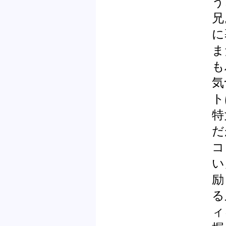
う
兄
に
ま
も
気
ト
特
だ
コ
い
励
る
ィ