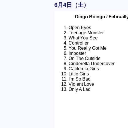
6月4日（土）
Oingo Boingo / Februally
Open Eyes
Teenage Monster
What You See
Controller
You Really Got Me
Imposter
On The Outside
Cinderella Undercover
California Girls
Little Girls
I'm So Bad
Violent Love
Only A Lad