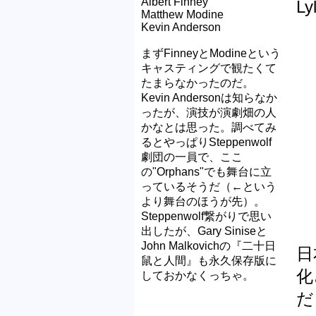
Albert Finney
L
Matthew Modine
Kevin Anderson
まずFinneyとModineという
キャスティングで観たくて
たまらなかったのだ。
Kevin Andersonは知らなか
ったが、演技が演劇畑の人
かなとは思った。調べてみ
るとやっぱりSteppenwolf
劇団の一員で、ここ
の"Orphans"でも舞台に立
っているそうだ（←という
より舞台のほうが先）。
Steppenwolf繋がりで思い
出したが、Gary Siniseと
John Malkovichの『二十日
日
鼠と人間』も永久保存版に
化
しておかなくっちゃ。
だ