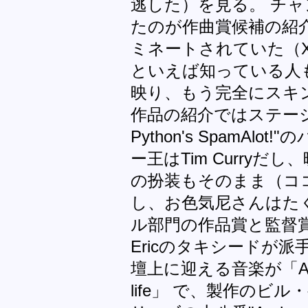
逃した）を見る。 チ
たのが作曲賞候補の紹
ミネートされていた（
といえば知っている人もいる
映り、もう完全にスキ
作品の紹介ではステージ
Python's SpamA
ー王はTim Curry
の扮装もそのまま（コ
し、お色気尼さんはた
ル部門の作品賞と監督
Ericのタキシードが
壇上に迎える音楽が「Always l
life」 で、製作のビ