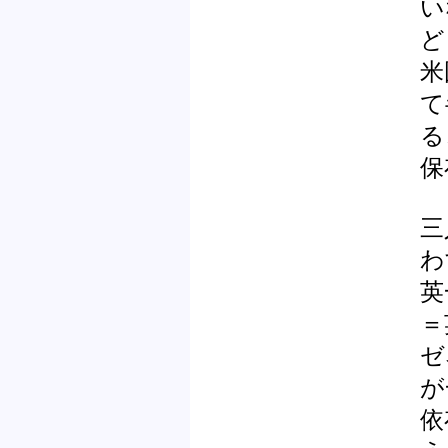
い
ど
米
て
る
保
三
わ
英
＝
ゼ
が
依