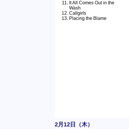
It All Comes Out in the
Wash
Callgirls
Placing the Blame
2月12日（木）