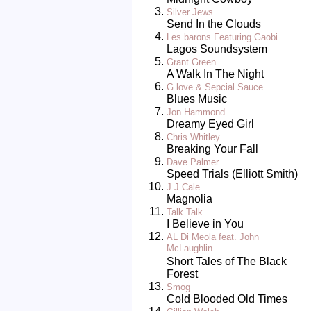
Silver Jews
Send In the Clouds
Les barons Featuring Gaobi
Lagos Soundsystem
Grant Green
A Walk In The Night
G love & Sepcial Sauce
Blues Music
Jon Hammond
Dreamy Eyed Girl
Chris Whitley
Breaking Your Fall
Dave Palmer
Speed Trials (Elliott Smith)
J J Cale
Magnolia
Talk Talk
I Believe in You
AL Di Meola feat. John
McLaughlin
Short Tales of The Black
Forest
Smog
Cold Blooded Old Times