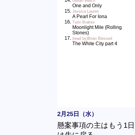
Gillian Welch
One and Only
Jessica Lauren
A Pearl For Iona
Turin Brakes
Moonlight Mile (Rolling
Stones)
(read by)Brian Blessed
The White City part 4
2月25日（水）
懸案事項の主はもう1
は先に戻る。