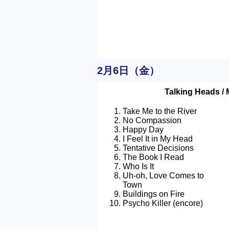
2月6日（金）
Talking Heads / 
Take Me to the River
No Compassion
Happy Day
I Feel It in My Head
Tentative Decisions
The Book I Read
Who Is It
Uh-oh, Love Comes to
Town
Buildings on Fire
Psycho Killer (encore)