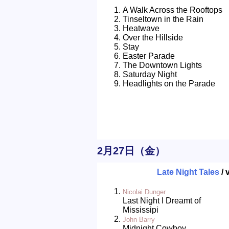
A Walk Across the Rooftops
Tinseltown in the Rain
Heatwave
Over the Hillside
Stay
Easter Parade
The Downtown Lights
Saturday Night
Headlights on the Parade
2月27日（金）
Late Night Tales
/ 
Nicolai Dunger
Last Night I Dreamt of
Mississipi
John Barry
Midnight Cowboy