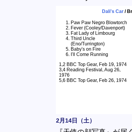
Dali's Car
/ Br
Paw Paw Negro Blowtorch
Fever (Cooley/Davenport)
Fat Lady of Limbourg
Third Uncle
(Eno/Turrington)
Baby's on Fire
I'll Come Running
1,2 BBC Top Gear, Feb 19, 1974
3,4 Reading Festival, Aug 26,
1976
5,6 BBC Top Gear, Feb 26, 1974
2月14日（土）
『天使の顔写真』が届