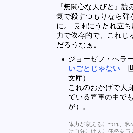
『無関心な人びと』読
気で殺すつもりなら弾
に。 長雨にうたれ立
力で依存的で、これじ
だろうなぁ。
ジョーゼフ・ヘラ
いごとじゃない
世
文庫）
これのおかげで人
ている電車の中で
が）。
体力が衰えるにつれ、私
は自分には人に任務を与