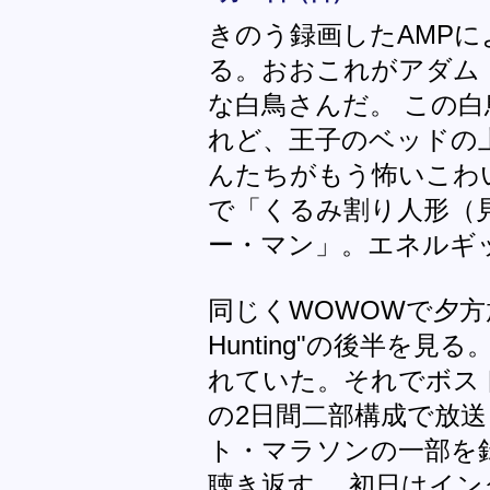
きのう録画したAMPによる
る。おおこれがアダム
な白鳥さんだ。 この
れど、王子のベッドの
んたちがもう怖いこわ
で「くるみ割り人形（
ー・マン」。エネルギ
同じくWOWOWで夕方放映
Hunting"の後半を見る
れていた。それでボストン
の2日間二部構成で放送された
ト・マラソンの一部を
聴き返す。 初日はイ