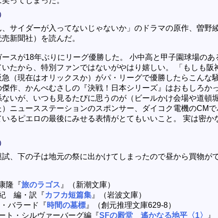
は笑ってしまった。
）
ん、サイダーが入ってないじゃないか」のドラマの原作、曽野
読売新聞社）を読んだ。
ガースが18年ぶりにリーグ優勝した。 小中高と甲子園球場のあ
ていたから、特別ファンではないがやはり嬉しい。 「もしも阪
阪急（現在はオリックスか）がパ・リーグで優勝したらこんな
の傑作、かんべむさしの『決戦！日本シリーズ』はおもしろか
係ないが、いつも見るたびに思うのが（ビールかけ会場や道頓
た）ニュースステーションのスポンサー、ダイコク電機のCMで
ているピエロの最後にみせる表情がとてもいいこと。 実は密か
）
模試、下の子は地元の祭に出かけてしまったので昼から買物が
康隆『
旅のラゴス
』（新潮文庫）
紀 編・訳『
カフカ短篇集
』（岩波文庫）
G・バラード『
時間の墓標
』（創元推理文庫629-8）
ート・シルヴァーバーグ編『
SFの殿堂 遙かなる地平〈1〉
』