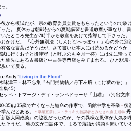
だっ。
）
午後から模試だが、県の教育委員会賞をもらったというので駆
行った。 夏休みは朝9時からの夏期講習と書道教室が重なり、
ていたところ先生が7時半から教室をあけて指導して下さった。
のおかげだ。 「心外無別法（しんげむべっぽう）」心の外に別
の有名な言葉だそうだが、さて書いた本人には読めるかどうか
模試に行くお子と摂津守（と呼ぶのも今月一杯）には先に帰っ
ふた駅先にある古書店と中古盤専門店をみてまわる。 ひと駅戻
駅歩いて戻る。
ce Andy "
Living in the Flood
"
木味津三・林不忘集『右門捕物帖／丹下左膳（こけ猿の巻）』
全集45）
ゼッペ・トマージ・ディ・ランペドゥーサ『山猫』（河出文庫
900-35)は35歳で亡くなった短命の作家で、函館中学を
卒業
後
＊
を学んだとある。
丹
＊卒業直前にストライキの首謀者とみなされ自主退学
『新版大岡政談』の脇役だったのが、その異様な風体が人気を
れたそうだ。 地の文が口語体で、まるで落語か講談を聞いてい