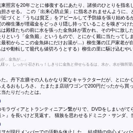
光東照宮を20年ごとに修復するにあたり、諸侯のひとりを指名
負担させる。 この「出来心防止策」に指名されませんように、
目が近づくと「うちは貧乏」をアピールして予防線を張り始める
賀の柳生藩が埋蔵金をどっさり隠し持っていることを嗅ぎつけ
法は殿様たちの前に水を張った金魚鉢が置かれ、その中に放し
たりという「金魚籤」というもので、とにかく籤に当たってし
は最初からここの金魚鉢にだけお湯が…）柳生藩の江戸家老が
もはや動転して籠代も値切ろうとする）柳生の里に駆け込むや
魚が…金魚が…」
丸様ッ、しっかり召されっ！しきりに金魚と仰せらるるは、水か。水が御所望
」
った。丹下左膳その人もかなり変なキャラクターだが、とにか
えるおもしろさ。 たまたま店頭ワゴンで200円だったから買
に当たりだったとは。
）
のモラヴィアとトランティニアン繋がりで、DVDをしまいがて
版＞』を長いけど見返す。 猫族を思わせるドミニク・サンダ、当
）
ジヲが現行メンバーでの活動を休止した。 結成時の中心メンバ