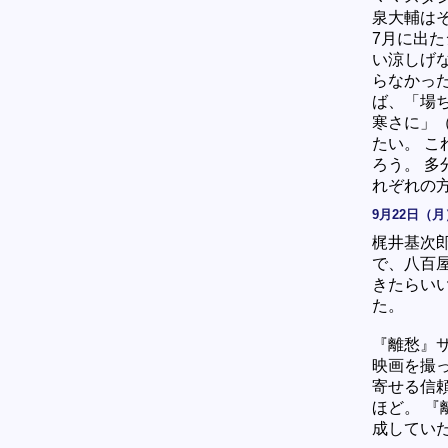
泉大輔は
7月に出
い涼しげ
らなかっ
ば、「場
寒さに」
たい。 こ
ろう。 
れぞれの
9月22日（月
梶井基次
で、八百
きたらい
た。
『離愁』
映画を撮
寄せる信
ほど。 
成してい