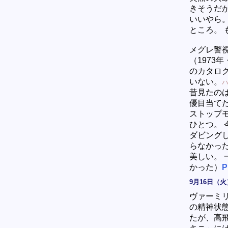
きそうだ
いいやら。
ところ。
メグレ警視
（1973
のカタロ
いない。
ハ
昔見たの
優目当て
ストップ
ひとつ。
ダビング
らなかっ
美しい。
かった）
P
9月16日（火
ヴァーミ
の精神状
たが、高