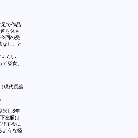
け足で作品
書道を休も
 今回の受
法なし、と
。
てもらい、
って昼食、
（現代長編
）
渡米し6年
下左膳は
呼び主役に
るような軽