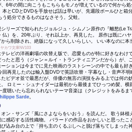
が、6年の間に向こうもこちらもモノが増えているので何から処
 本とCDとDVDを手放せば話は早いが、先週段ボールひと箱
 もう処分できるものはなさそう。父蛙。
シリーズで知られたジョルジュ・シムノン原作の『離愁(Le Trai
年・仏）を、20年ぶり、それ以上か、再見した。 原作は既にハ
グから削除され、絶版になって久しいらしい。 いい本なのに本
ヤカワ文庫NV103
はテレビの洋画劇場の吹替え版で、恋愛ものが特に好きなわけ
だったと思う（ジャン＝ルイ・トランティニアンだから）が、
モーションは今までに見た映画のラストシーンの中でも最も好
 今回再見したのは輸入盤DVDで英語吹替・字幕なし・音声不明
したビデオ並で最悪だが、俳優の無言の演技をみる上では何の
た。 ロミー・シュナイダーは最初から最後までひっつめ髪、横
 一度聴いたら忘れられないテーマ音楽は（クレジットをみるま
hilippe Sarde
。
）
リオン・サンズ「風にさよならをいおう」を読んだ。 歌う鉢植
態に感応する活性織物。 バラードの作品をおかしいと思ったこ
飛び込み台の上で「持ち主のくるぶしへと脱げ落ちてしまった