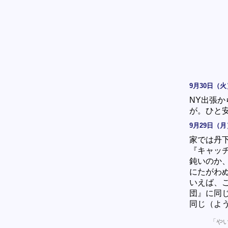
9月30日（火
NY出張
が。ひと
9月29日（月
家では丹
『キャッ
鈍いのか
にたがわ
いえば、
団』に同
同じ（よ
「や