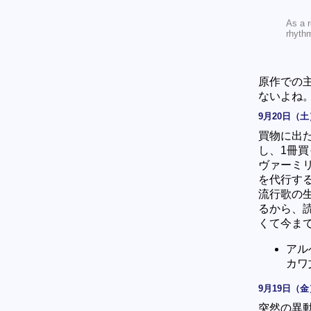
As a r
rhythm
原作での
ないよね
9月20日（土
買物に出
し、1冊
ヴァーミリ
を代行する
流行歌の
るから、
くて今ま
アル
カワ文
9月19日（金
突然の異