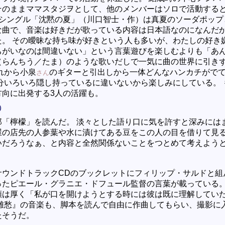
そのままママスタジヲとして、他のメンバーはソロで活動する
たシングル「沈黙の夏」（川口智士・作）は真夏のソーダポップ
な曲で、音楽は好きだが歌っている内容は日本語なのになんだ
た。 その曖昧な持ち味が好きという人も多いが、わたしの好き
ちがいなのは間違いない」という言葉遊びを楽しむよりも「あ
（らんちう／たま）のような歌いだしで一気に曲の世界に引き
れから小泉
のギターと引出しから一体どんなハンカチがで
さん
多分いろいろ隠し持っているに違いないから楽しみにしている。 
方向に出発する3人の活躍も。
）
郎「檸檬」を読んだ。 淡々とした語り口に気を許すと深みには
屋の店先の人参葉や水に漬けてある豆をこの人の目を借りて見
いだろうなぁ、と内容と全然関係ないことをつとめて考えよう
サウンドトラックCDのブックレットにフィリップ・サルドと組
ったピエール・グラニエ・ドフュール監督の言葉が載っている。
頼は厚く「私が口を開けようとする時には彼は既に理解してい
『離愁』の音楽も、脚本を読んで自由に作曲してもらい、撮影に
たそうだ。