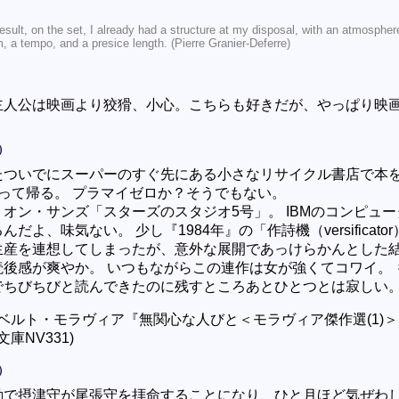
esult, on the set, I already had a structure at my disposal, with an atmospher
, a tempo, and a presice length. (Pierre Granier-Deferre)
主人公は映画より狡猾、小心。こちらも好きだが、やっぱり映
。
）
たついでにスーパーのすぐ先にある小さなリサイクル書店で本を
買って帰る。 プラマイゼロか？そうでもない。
オン・サンズ「スターズのスタジオ5号」。 IBMのコンピュ
んだよ、味気ない。 少し『1984年』の「作詩機（versificato
生産を連想してしまったが、意外な展開であっけらかんとした
読後感が爽やか。 いつもながらこの連作は女が強くてコワイ。 
でちびちびと読んできたのに残すところあとひとつとは寂しい
ベルト・モラヴィア『無関心な人びと＜モラヴィア傑作選(1)
庫NV331)
）
動で摂津守が尾張守を拝命することになり、ひと月ほど気ぜわ