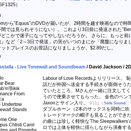
F1325）
）
n.comから"Equus"のDVDが届いたが、2時間を越す映画なので
間では見られそうにない）。 これより3日前に発送された"Ben
がどこかで迷子になってやしないだろうか。 さらに、もっと前
愁』など「2～3日で発送」の筈がいつのまにか「廃盤になりま
ットプレイスのお世話になりましょうか、$2.89だし。
）
stalla - Live Tonewall and Soundbeam
/ David Jackson / 
lo
Labour of Love Recordsよりリリース
ar Bear
話だが外国へ送金する手続きが面倒そう
b'm'Bikik
ていたところ、Mさんが一緒に注文してく
mance From
うので便乗させてもらった。 金色のペンでD
ca
Jaxonとサイン入り。
9/13より
Sofa Sound
に
 Undertow
ダブルホーン（2本のサックスを同時に吹
ewall Stands
トレードマークの帽子も見ることができた。
eme One
の曲には珍しく軽快な'The Sleepwalker
pus Chtisti Carol
ロでは上体を軽快に揺らしながら演奏す
lms and Proverbs