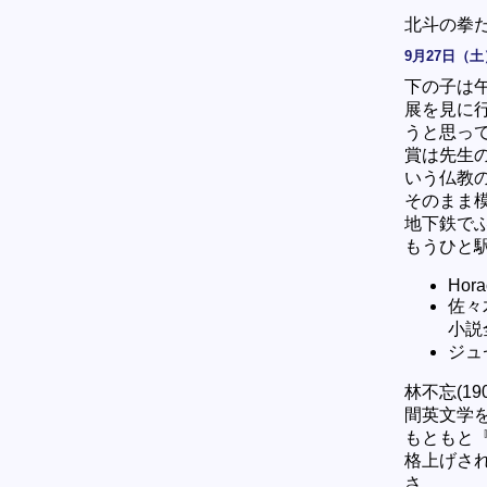
北斗の拳
9月27日（土
下の子は
展を見に
うと思っ
賞は先生
いう仏教
そのまま
地下鉄で
もうひと
Hora
佐々
小説
ジュ
林不忘(1
間英文学
もともと
格上げさ
さ。