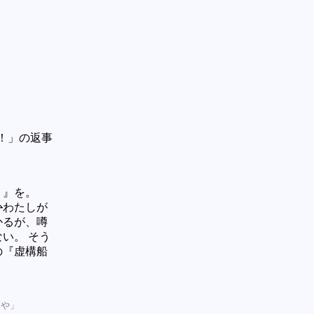
！」の返事
２』を。
か
わたしが
かるが、噂
い。 そう
の『虚構船
えや」