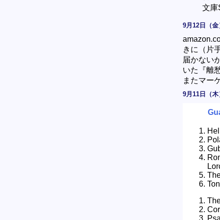
文庫S
9月12日（金
amazo
きに（片手
届かない
いた『離
またマーケ
9月11日（木
Gua
Hel
Pol
Gub
Ro
Lor
The
Ton
Th
Cor
Psa