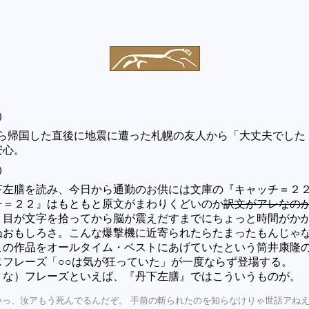
）
から帰国した直後に地震に遭った札幌の友人から「大丈夫でした
安心。
）
下左膳を読み、今日から通勤のお供には文庫の『キャッチ＝２
チ＝２２』はもともと原文がまわりくどいのか
訳文がアレなの
、目が文字を拾ってから脳が震えだすまでにちょっと時間がか
ぬおもしろさ。こんな爆撃機に近寄られたらたまったもんじゃな
この作品をオールタイム・ベストにあげていたという筒井康隆
じフレーズ「○○は気が狂っていた」が一度ならず登場する。
うな）フレーズといえば、『丹下左膳』ではこういうものが。
いっ、汝アもう死んでるんだぞ。 手前の斬られたのを知らなけりゃ世話アね