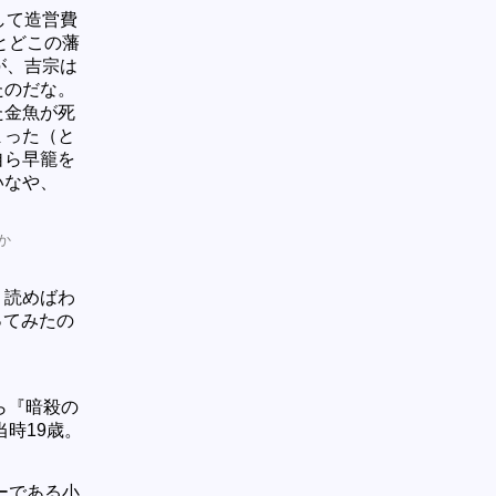
して造営費
とどこの藩
が、吉宗は
たのだな。
た金魚が死
まった（と
自ら早籠を
いなや、
か
く読めばわ
ってみたの
ら『暗殺の
時19歳。
ーである小