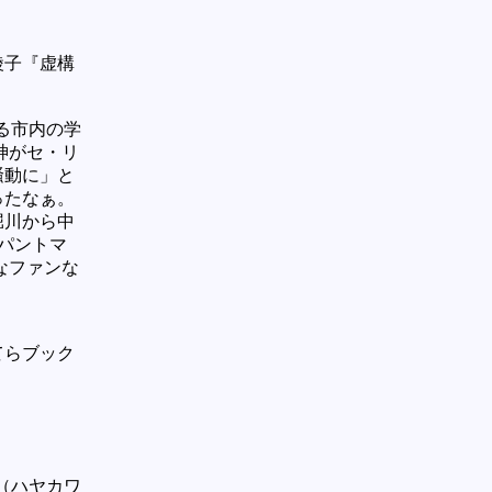
綾子『虚構
る市内の学
神がセ・リ
騒動に」と
ったなぁ。
堀川から中
パントマ
なファンな
てらブック
（ハヤカワ