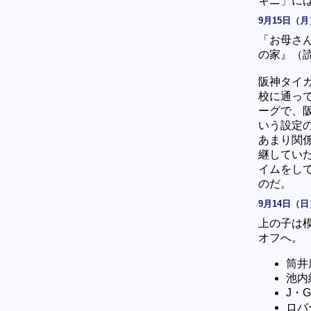
キニ」に
9月15日（月
「お母さ
の家』（
阪神タイ
校に通っ
ーグで、
いう設定
あまり関
継してい
イムをし
のだ。
9月14日（日
上の子は
オフへ。
筒井
池内
J・
ロバ