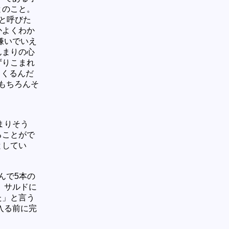
とのこと。
と呼びた
かよくわか
嫌いでいえ
んまりの心
ずりこまれ
てくるんだ
もちろんそ
まりそう
ることがで
としてい
んで5本の
 サルドに
た」と言う
入る前に完