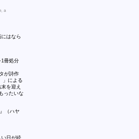
e, a
画にはなら
1冊処分
ータが詩作
r）」による
結末を迎え
もったいな
。
＞』（ハヤ
しい日が続