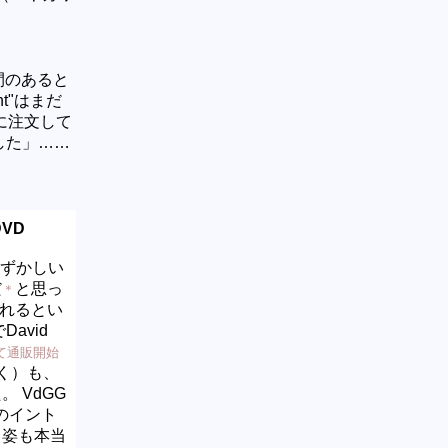
時間のあると
t"はまだ
に注文して
した」……
2DVD
。 恥ずかしい
だ
と思っ
＊
れるとい
avid
て通販開始
く）も、
 VdGG
s'のイント
る姿も本当