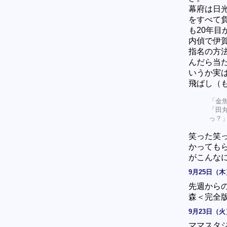
幕府は日
をすべて
も20年
内偵で伊
指名の方
んだら当
いうか実
飛ばし（
「金
「田
っ？
笑った笑
かってもら
がこんな
9月25日（木
先週から
森＜完全
9月23日（火
ママスタ