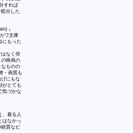
分すれば
分処分した
n) 』
ヤカワ文庫
当にもった
ではなく俳
この映画の
きなものの
瞭・画質も
妨げにもな
顔がとても
で気づかな
え、着る人
とはなかっ
神経質なビ