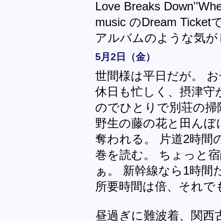
Love Breaks Down''W
music のDream T
アルバムのような気が
5月2日（金）
世間様は平日だが。 
休日も忙しく、摂津守
のでひとりで別荘の掃
野生の藤の花と田んぼ
奪われる。 片道2時間
巻を読む。 ちょっと
ぁ。 新幹線なら1時
所要時間は倍、それで
昼過ぎに難波着、関西