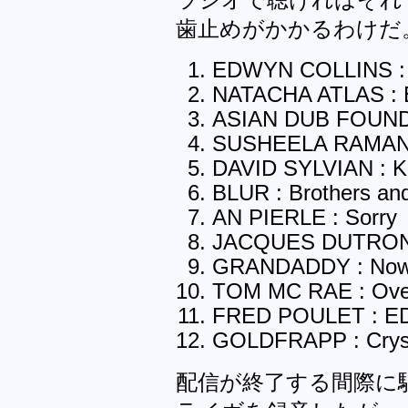
ラジオで聴ければそれ
歯止めがかかるわけだ
EDWYN COLLINS : 
NATACHA ATLAS : E
ASIAN DUB FOUNDA
SUSHEELA RAMAN : 
DAVID SYLVIAN : Kr
BLUR : Brothers and
AN PIERLE : Sorry
JACQUES DUTRONC 
GRANDADDY : Now i
TOM MC RAE : Ove
FRED POULET : ED l
GOLDFRAPP : Crysta
配信が終了する間際に駆け込