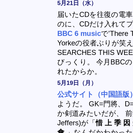
5月21日（水）
届いたCDを往復の電
のに、CDだけ入れて
BBC 6 music
で'There
Yorkeの役者ぶりが笑
SEARCHES THIS
びっくり。 今月BBCのラ
れたからか。
5月19日（月）
公式サイト（中国語版
ようだ。 GK=門將、
か剣道みたいだが、 前鋒(
Jeffers)が「
惜 上 季 因
會
」なんだかわかった