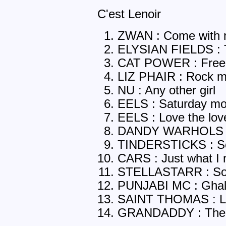
C'est Lenoir
ZWAN : Come with
ELYSIAN FIELDS : T
CAT POWER : Free
LIZ PHAIR : Rock 
NU : Any other girl
EELS : Saturday mo
EELS : Love the lov
DANDY WARHOLS : Y
TINDERSTICKS : So
CARS : Just what I
STELLASTARR : Som
PUNJABI MC : Ghal
SAINT THOMAS : Lo
GRANDADDY : The go