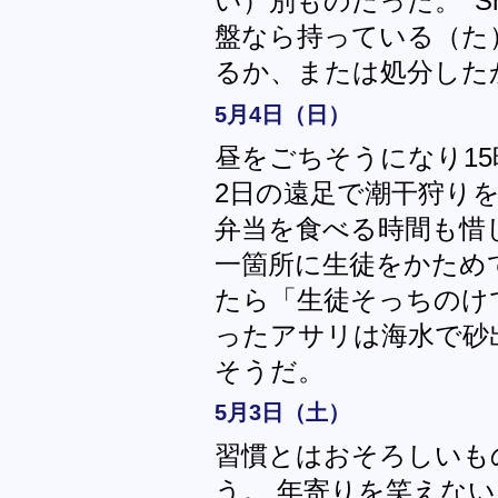
い）別ものだった。 'Shap
盤なら持っている（た
るか、または処分した
5月4日（日）
昼をごちそうになり1
2日の遠足で潮干狩り
弁当を食べる時間も惜
一箇所に生徒をかため
たら「生徒そっちのけ
ったアサリは海水で砂
そうだ。
5月3日（土）
習慣とはおそろしいも
う。 年寄りを笑えない