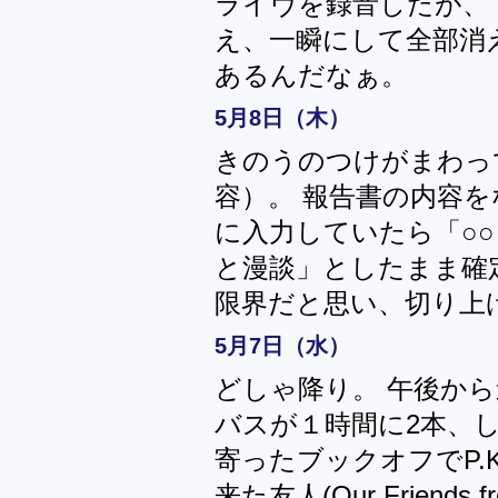
ライヴを録音したが、トラ
え、一瞬にして全部消
あるんだなぁ。
5月8日（木）
きのうのつけがまわって
容）。 報告書の内容
に入力していたら「○○
と漫談」としたまま確
限界だと思い、切り上
5月7日（水）
どしゃ降り。 午後から
バスが１時間に2本、
寄ったブックオフでP.
来た友人(Our Friends 