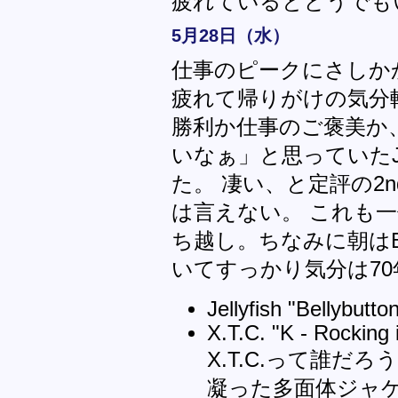
疲れているとどうでも
5月28日（水）
仕事のピークにさしか
疲れて帰りがけの気分
勝利か仕事のご褒美か
いなぁ」と思っていたJe
た。 凄い、と定評の2
は言えない。 これも
ち越し。ちなみに朝はBe Bop
いてすっかり気分は70
Jellyfish "Bellybut
X.T.C. "K - Rocking
X.T.C.って誰だ
凝った多面体ジャケ