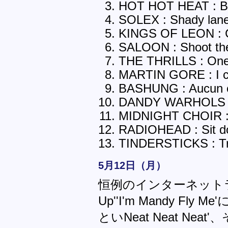
HOT HOT HEAT : B
SOLEX : Shady lan
KINGS OF LEON : Ca
SALOON : Shoot the
THE THRILLS : One
MARTIN GORE : I c
BASHUNG : Aucun 
DANDY WARHOLS : I
MIDNIGHT CHOIR : D
RADIOHEAD : Sit d
TINDERSTICKS : Try
5月12日（月）
恒例のインターネットラジオで
Up''I'm Mandy Fly M
といNeat Neat N