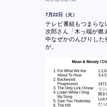
7月22日（火）
テレビ番組もつまらな
次郎さん「木っ端が燃
中なぜかのんびりした
が。
Mean & Moody / Ch
For What We Are
1,2,
About To Hear
3,4,5
Backwood
Progression
19
The Only Lick I Know
リング
Listen While I Sing
聞き
My Song
Li
Saw You Yesterday
だっ
The Hill