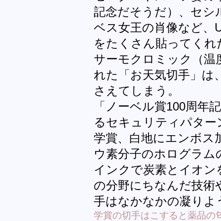
記念だそうだ）、セシ
ベス女王の肖像など、
をたくさん貼ってくれ
サーモクロミック（温
れた「お天気切手」は
さえてしまう。
「ノーベル賞100周年
るセキュリティパター
学賞、白地にエンボス
ウ素分子のホログラム
インクで炭素とイオン
の分野にちなんだ技術
手はなかなかの凝りよ
学賞の切手はこすると薬品の