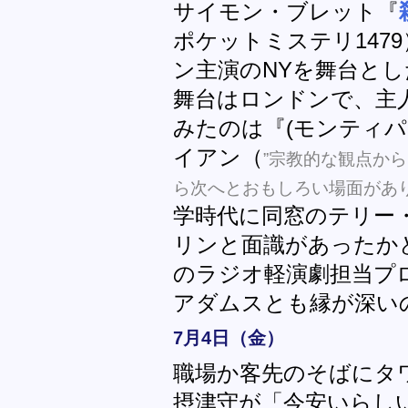
サイモン・ブレット『
ポケットミステリ147
ン主演のNYを舞台と
舞台はロンドンで、主
みたのは『(モンティ
イアン（
”宗教的な観点か
ら次へとおもしろい場面がありま
学時代に同窓のテリー
リンと面識があったか
のラジオ軽演劇担当プ
アダムスとも縁が深い
7月4日（金）
職場か客先のそばにタ
摂津守が「今安いらし