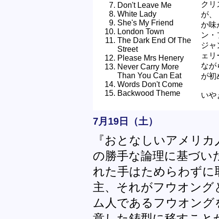
クリ
Don't Leave Me
White Lady
が、
She's My Friend
か味
London Town
ン・
The Dark End Of The
ジャ
Street
ェリ
Please Mrs Henery
なが
Never Carry More
Than You Can Eat
が初
Words Don't Come
Backwood Theme
いや
7月19日（土）
『おとなしいアメリカ
の勝手な論理に基づい
れた手はためらわずに
主、それがフウオング
ム人であるフウオング
意した鋳型に移すこと