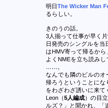
明日
The Wicker Man Fe
るらしい。
きのうの話。
3人揃って仕事が早く片
日発売のシングルを当
はHMV寄って帰るか
よくNMEを立ち読み
……。
なんでも隣のビルのオ
帰ろうということにな
をわざわざ誘いに来てくれ
Leon（
5人編成
）の目
ルズ？」と聞かれ、「