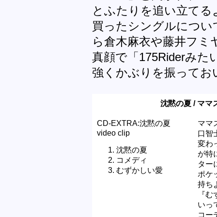
とふたりを追い立てる
買ったシングルについ
ら倉木麻衣や藤井フミ
真顔で「175Riderみ
強くかぶりを振ってお
沈黙の夏 / ママスタ
CD-EXTRA:沈黙の夏
ママ
video clip
口智
変わ
沈黙の夏
が特
コメディ
ター
むずかしい愛
ポケ
持ち
『む
いっ
コー