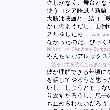
クしかなく、舞台とな
使うロシア語風「新語
大筋は映画と一緒（「
か）のようだし、面倒
ズルをしたら、
I was cure
なかったのだ、びっく
原文はすべてAnthony Burgess 
やんちゃなアレックス君
←後ろの文を読んだらまだな
彼が理解できる年頃に
を話してやろうと思っ
いし、しようともしな
り返すだろうし、息子
も止められないだろう