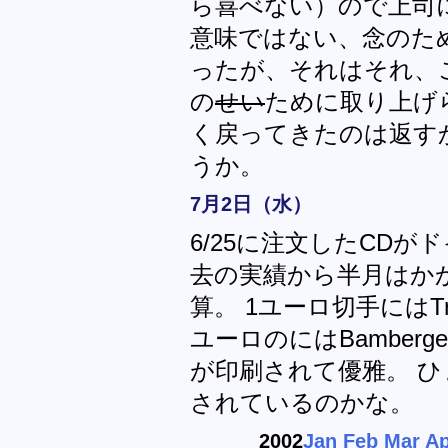
ら喜べない）ので上司
意味ではない、念のた
ったが、それはそれ、
の
せい
ために取り上げ
く戻ってきたのは返す
うか。
7月2日（水）
6/25に注文したCD
去の実績から半月はか
算。 1ユーロ切手にはTrie
ユーロのにはBamberge
が印刷されて優雅。 
されているのかな。
2002
Jan
Feb
Mar
Ap