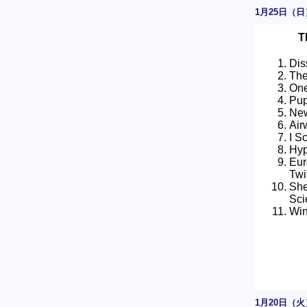
1月25日（日
T
Dis
The
One
Pup
Ne
Air
I S
Hyp
Eur
Twi
She
Sci
Wi
1月20日（火