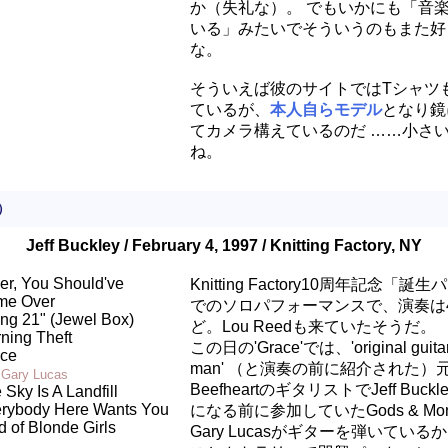
か（失礼な）。 でもいかにも「音
いる」みたいでそういうのもまた好
な。
そういえば彼のサイトではTシャツ
ているが、
本人自らモデル
となり鏡
てカメラ構えているのだ ……小さ
ね。
）
Jeff Buckley / February 4, 1997 / Knitting Factory, NY
er, You Should've
Knitting Factory10周年記念「誕
me Over
でのソロパフォーマンスで、演奏は
ng 21" (Jewel Box)
ど。Lou Reedも来ていたそうだ。
ning Theft
この日の'Grace'では、'original guitar
ce
man' （と演奏の前に紹介された）元Ca
 Gary Lucas
BeefheartのギタリストでJeff Buck
 Sky Is A Landfill
rybody Here Wants You
になる前に参加していたGods & Mons
d of Blonde Girls
Gary Lucasがギターを弾いている