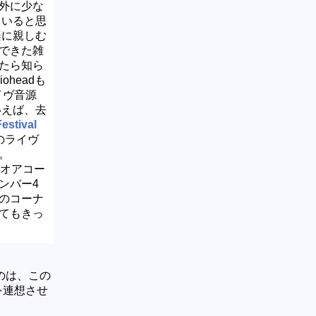
外に少な
ていると思
楽に親しむ
できた雑
たら知ら
oheadも
イヴ音源
いえば、去
estival
のライヴ
。
ジオアコー
ンバー4
のコーナ
てもきっ
のは、この
を連想させ
。