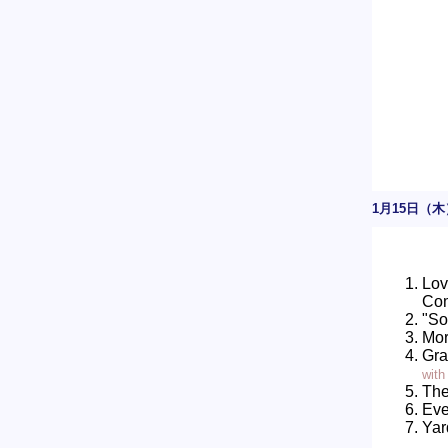
1月15日（木
Lov
Co
"So
Mor
Gra
with
The
Eve
Yar