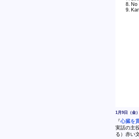
No 
Kar
1月9日（金
『
心臓を
実話の主
る）赤い文字