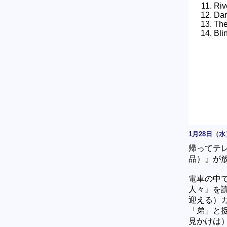
Riv
Da
The
Bli
1月28日（水
帰ってテ
品）』が
電車の中
人々』を
迎える）
「弟」と
見かけは