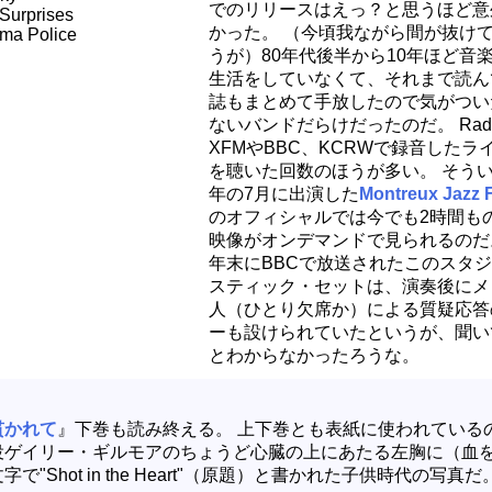
でのリリースはえっ？と思うほど意
Surprises
かった。 （今頃我ながら間が抜け
ma Police
うが）80年代後半から10年ほど音
生活をしていなくて、それまで読ん
誌もまとめて手放したので気がつい
ないバンドだらけだったのだ。 Radi
XFMやBBC、KCRWで録音したラ
を聴いた回数のほうが多い。 そう
年の7月に出演した
Montreux Jazz F
のオフィシャルでは今でも2時間も
映像がオンデマンドで見られるのだ
年末にBBCで放送されたこのスタ
スティック・セットは、演奏後にメ
人（ひとり欠席か）による質疑応答
ーも設けられていたというが、聞い
とわからなかったろうな。
）
貫かれて
』下巻も読み終える。 上下巻とも表紙に使われている
役ゲイリー・ギルモアのちょうど心臓の上にあたる左胸に（血
で"Shot in the Heart"（原題）と書かれた子供時代の写真だ