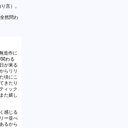
独り言）。
は全然問わ
と無造作に
wが関わる
日が来る
からリリ
た頃にこ
てきたり
スティック
また嬉し
く感じる
リー並べ
あるから