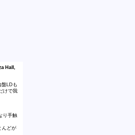
a Hall,
国内盤LDも
だけで我
とかなり手触
ほとんどが