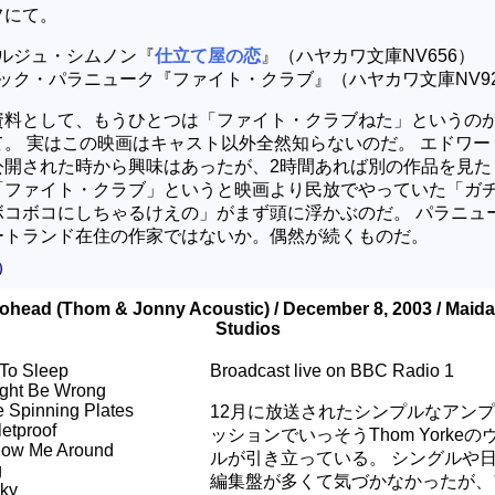
フにて。
ルジュ・シムノン『
仕立て屋の恋
』（ハヤカワ文庫NV656）
ック・パラニューク『ファイト・クラブ』（ハヤカワ文庫NV92
資料として、もうひとつは「ファイト・クラブねた」というの
て。 実はこの映画はキャスト以外全然知らないのだ。 エドワー
公開された時から興味はあったが、2時間あれば別の作品を見た
「ファイト・クラブ」というと映画より民放でやっていた「ガ
ボコボコにしちゃるけえの」がまず頭に浮かぶのだ。 パラニュ
ートランド在住の作家ではないか。偶然が続くものだ。
）
ohead (Thom & Jonny Acoustic) / December 8, 2003 / Maida
Studios
To Sleep
Broadcast live on BBC Radio 1
ight Be Wrong
e Spinning Plates
12月に放送されたシンプルなアン
letproof
ッションでいっそうThom Yorke
low Me Around
ルが引き立っている。 シングルや
g
編集盤が多くて気づかなかったが、
ky