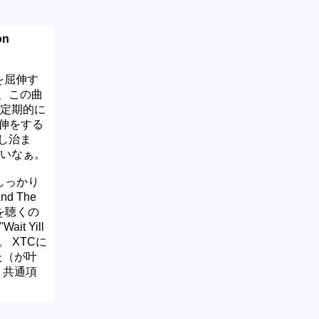
on
指を屈伸す
、この曲
 定期的に
屈伸をする
し治ま
ないなぁ。
'もしっかり
And The
ンを聴くの
ait Yill
じ。 XTCに
った（が叶
ら、共通項