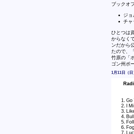
ブックオ
ジョ
チャ
ひとつは
からなく
ンだから
たので、
竹原の「
ゴン州ポ
1月11日（日
Radi
Go 
I M
Lik
Bul
Fol
Fo
Luc