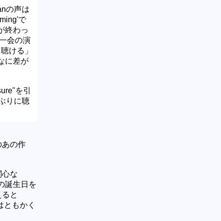
vianの声は
ming'で
が終わっ
期一会の演
も聴ける」
なに差が
ure"を引
しぶりに聴
のあの作
関心な
の誕生日を
えると
はともかく