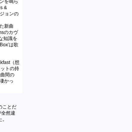
ンを鳴ら
s &
ージョンの
た新曲
mphsのカヴ
な知識を
Box'は歌
eakfast（想
セットの持
）曲間の
凄かっ
のことだ
が全然違
た。