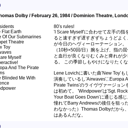
）
homas Dolby / February 26, 1984 / Dominion Theatre, Lond
sidents
80's rules!
 Flat Earth
'I Scare Myself'に合わせて左手の
 Of Our Submarines
ると速すぎず遅すぎずちょうどよく
pet Theatre
が今日のヘヴィーローテーション。
w Toy
（10秒×50回/日）腕を上げ、指の
waves
と血行が良くなりむくみと痺れが少
care Myself
る。 この季節しもやけになりたく
eractive!
opa And The Pirate
ns
Lene Lovichに書いた曲'New Toy
 Blinded Me With
演奏しているし'Airwaves','
.
Europa 
ence
Pirate Twins'のライヴヴァージョ
ndpower
は初めて。 'Windpower'は'Sgt. Rock''W
Your Boat Goes Down'に通じる感
憧れてBarry Andrewsの後任を狙
わなかった）Thomas Dolbyだか
はあるんだな。
）