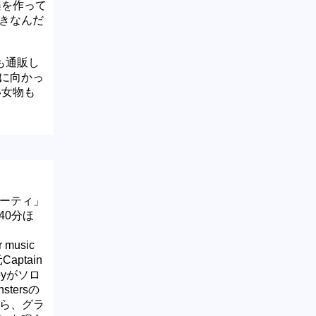
楽を作って
きなんだ
も通販し
に向かっ
い女物も
生パーティ」
40分ほ
 music
ptain
leyがソロ
tersの
から、グラ