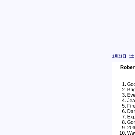
1月31日（土
Robert
God
Bri
Eve
Jea
Fir
Da
Exp
Gon
20t
Wa