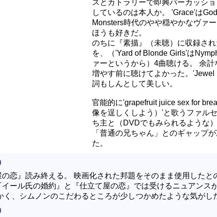
スとカトラリーで即興パーカッショ
しているのは本人か。 'Grace'はGod
Monsters時代のやや穏やかなヴァ
ほうも好きだ。
のちに『素描』（未聴）に収録され
を、（'Yard of Blonde Girls'はNy
ァーというから）4曲聴ける。 余計
増やす前に聴けてよかった。'Jewel 
詞もしんとして美しい。
官能的に'grapefruit juice sex for br
像を逞しくしよう）'と歌うファル
ち主と（DVDでもみられるような
「普通の兄ちゃん」とのギャップが
た。
）
屋の恋』読み終える。 映画化された邦題をそのまま使用したと
『イール氏の婚約』と『仕立て屋の恋』では受けるニュアンス
にかく、シムノンのこだわるところが少しつかめたような気がし
）