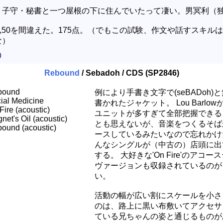
・子守・秘書と一つ屋根の下に住んでいたって凄い。男冥利（
32,44,50を間違えた。175点。（でもこの試験、作文や話すスキル
な）
）
Rebound
/ Sebadoh / CDS (SP2846)
bound
例により手書き文字で(seBADoh)
ial Medicine
書かれたジャケット。 Lou Barlo
Fire (acoustic)
ユニットが多すぎて全部把握できる
net's Oil (acoustic)
とも思えないが、音楽をつくるそば
ound (acoustic)
ースしているみたいなので忘れかけ
んなシングルが（中古の）店頭に出
する。 大好きな'On Fire'のアコー
ヴァージョンも収録されているのが
い。
活動の幅が広い割にスケールを小さ
のは、路上に黒い布敷いてアクセサ
ている兄ちゃんの姿と通じるものが