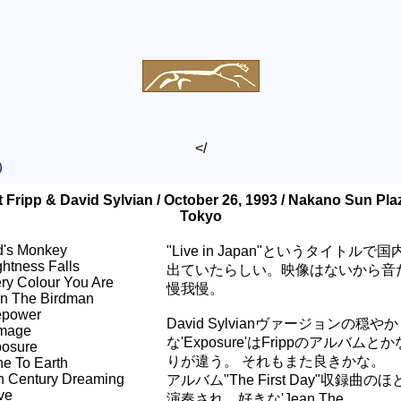
</
）
 Fripp & David Sylvian / October 26, 1993 / Nakano Sun Plaz
Tokyo
's Monkey
"Live in Japan"というタイトルで
ghtness Falls
出ていたらしい。映像はないから音
ry Colour You Are
慢我慢。
n The Birdman
epower
David Sylvianヴァージョンの穏やか
mage
な'Exposure'はFrippのアルバム
osure
りが違う。 それもまた良きかな。
e To Earth
h Century Dreaming
アルバム"The First Day"収録曲の
ve
演奏され、好きな'Jean The