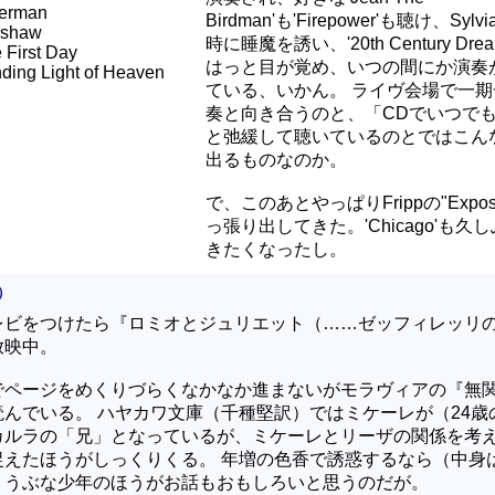
erman
Birdman'も'Firepower'も聴け、Syl
rshaw
時に睡魔を誘い、'20th Century Drea
 First Day
はっと目が覚め、いつの間にか演奏
nding Light of Heaven
ている、いかん。 ライヴ会場で一
奏と向き合うのと、「CDでいつで
と弛緩して聴いているのとではこん
出るものなのか。
で、このあとやっぱりFrippの"Expos
っ張り出してきた。'Chicago'も久
きたくなったし。
）
レビをつけたら『ロミオとジュリエット（……ゼッフィレッリ
放映中。
でページをめくりづらくなかなか進まないがモラヴィアの『無
読んでいる。 ハヤカワ文庫（千種堅訳）ではミケーレが（24歳
カルラの「兄」となっているが、ミケーレとリーザの関係を考
捉えたほうがしっくりくる。 年増の色香で誘惑するなら（中身
）うぶな少年のほうがお話もおもしろいと思うのだが。