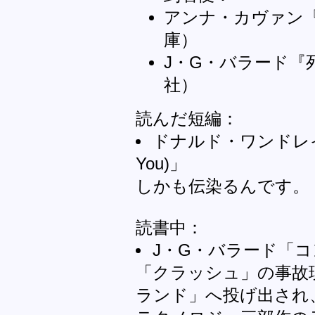
アンナ・カヴァン『
庫）
J・G・バラード『
社）
読んだ短編：
ドナルド・ワンドレイ「生え
You)」
しかも伝染るんです。
読書中：
J・G・バラード「
「クラッシュ」の事故
ランド」へ投げ出され