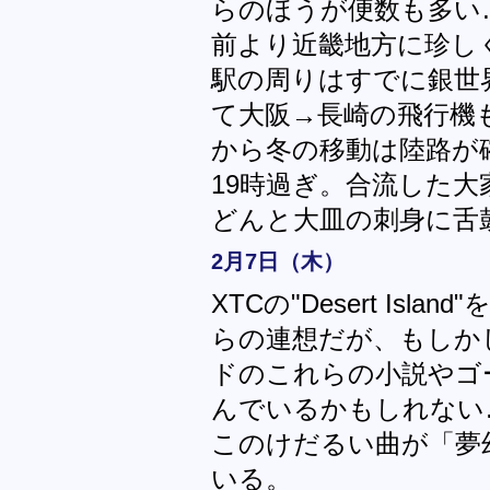
らのほうが便数も多い
前より近畿地方に珍し
駅の周りはすでに銀世
て大阪→長崎の飛行機も
から冬の移動は陸路が
19時過ぎ。合流した
どんと大皿の刺身に舌
2月7日（木）
XTCの"Desert Is
らの連想だが、もしかしたら
ドのこれらの小説やゴ
んでいるかもしれない
このけだるい曲が「夢
いる。