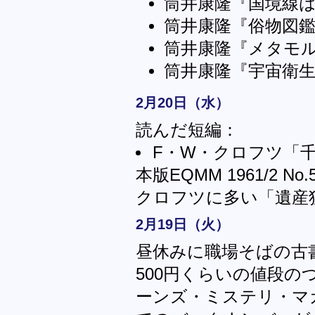
筒井康隆『国境線
筒井康隆『俗物図
筒井康隆『メタモ
筒井康隆『宇宙衛
2月20日（水）
読んだ短編：
F・W・クロフツ「千慮の一
本版EQMM 1961/2 No.
クロフツに多い「遺産
2月19日（火）
昼休みに職場そばの古
500円くらいの値段
ーンズ・ミステリ・マガ