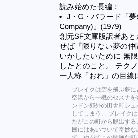
読み始めた長編：
J・G・バラード「夢幻会社 
Company)」(1979)
創元SF文庫版訳者あ
せば『限りない夢の仲
いかしたいために 無
したとのこと。 テク
一人称「おれ」の目線
ブレイクは空を飛ぶ夢に
空港から一機のセスナを
ンドン郊外の田舎町シェ
してしまう。 ブレイク
だがこの町から脱出する
囲にはあいついで奇妙な
て、やがてこの閑静な町