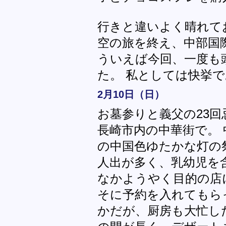
行きと違いよく晴れて
空の旅を終え、中部国
ういえば今回、一度も
た。 私としては快挙
2月10日（日）
お墓参りと義父の23
長崎市内の中華街で。 
の中国色ゆたかな灯の
人出が多く、乳幼児を
なかようやく目的の店
そに予約を入れてもら
かだが、厨房も大忙し