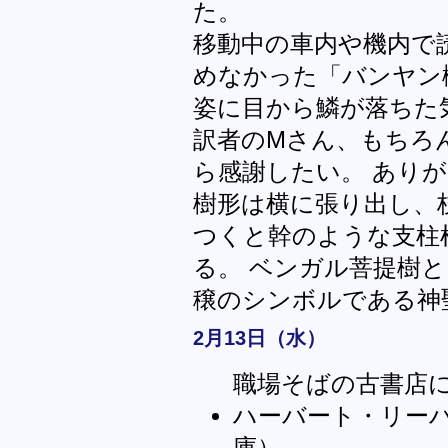
た。
移動中の車内や機内で
めなかった「バンヤン
姿に目から鱗が落ちた
訳者のMさん、もちろ
ら感謝したい。 あり
樹形は横に張り出し、
つくと幹のような支柱
る。 ベンガル菩提樹
穣のシンボルである神
2月13日（水）
職場そばの古書店
ハーバート・リー