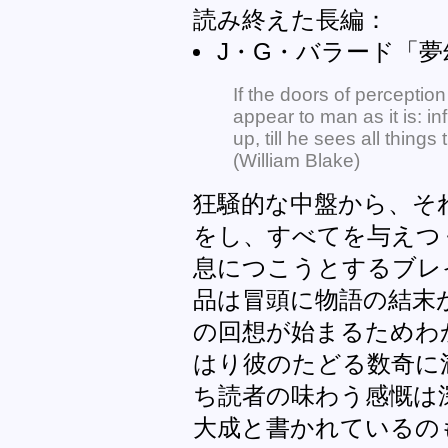
読み終えた長編：
J・G・バラード「夢
If the doors of percepti
appear to man as it is: in
up, till he sees all thing
(William Blake)
狂騒的な中盤から、そ
をし、すべてを与えつ
息につこうとするブレ
品は冒頭に物語の結末
の回想が始まるためわ
はり彼のたどる数奇に
ち読者の味わう感慨は
大成と書かれているの