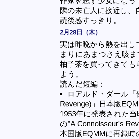
作家を志す少女になっ
隣の未亡人に接近し、
読後感すっきり。
2月28日（木）
実は昨晩から熱を出し
まりにあまつさえ咳ま
柚子茶を買ってきても
よう。
読んだ短編：
ロアルド・ダール「告別 (A
Revenge)」日本版EQMM 
1953年に発表された当時の題
の"A Connoisseur'
本国版EQMMに再録時