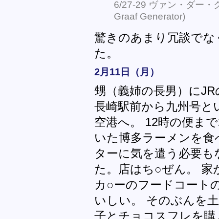
6/27-29 ヴァン・ダー・
Graaf Generator)
驚きのあまり冗談でな
た。
2月11日（月）
甥（義姉の長男）にJ
長崎駅前から九州号と
空港へ。 12時の便ま
いた博多ラーメンを食
ターに気を遣う必要も
た。店はち○ぜん。 家
カ○ーのフードコート
いしい。 そのぶんを
子とチョコスフレを購