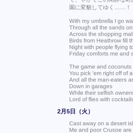
園に変貌してゆく……！
With my umbrella I go wa
Through all the sands on 
Across the shopping mal
Birds from Heathrow fill t
Night with people flying 
Friday comforts me and s
The game and coconuts is
You pick 'em right off of
And all the man-eaters 
Down in garages
While their selfish owner
Lord of flies with cocktail
2月5日（火）
Cast away on a desert is
Me and poor Crusoe are 