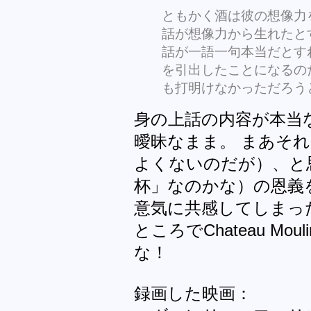
ともかく酒は彼の想像力
話が想像力から生れたと
話が一語一句本当だとす
を引出したことになるの
も打明けなかっただろう
身の上話の内容が本当
曖昧なまま。 まあそ
よくないのだが）、と
杯」なのかな）の恩義
意気に共感してしまっ
ところでChateau Mo
な！
録画した映画：