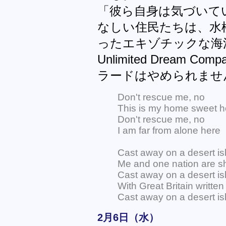
「彼ら自身は気づいて
なしい住民たちは、水
ったエキゾチックな海洋
Unlimited Dream
ラードはやめられませ
Don't rescue me, no
This is my home sweet 
Don't rescue me, no
I am far from alone here
Cast away on a desert is
Me and one nation are sh
Cast away on a desert is
With Great Britain written
Cast away on a desert is
2月6日（水）