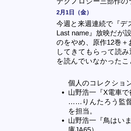
テクノロジー三部作の
2月1日（金）
今週と来週連続で『デス
Last name』放映
のをやめ、原作12巻＋
してきてもらって読み
を読んでいなかったこ
個人のコレクショ
山野浩一『X電車で
……りんたろう監
を担当。
山野浩一『鳥はい
庫JA65）