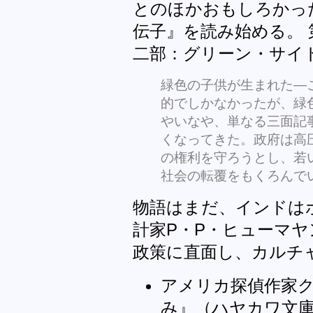
とのほかおもしろかっ
伝子』を読み始める。
二部：グリーン・サイ
緑色の子供が生まれた―
的でしかなかったが、緑
やいなや、単なる三面記
くなってきた。政府は高
の権利を守ろうとし、若
社会の転覆をもくろんで
物語はまだ、インドは
計家P・P・ヒューマ
政策に直面し、カルチ
アメリカ探偵作家ク
み』（ハヤカワ文