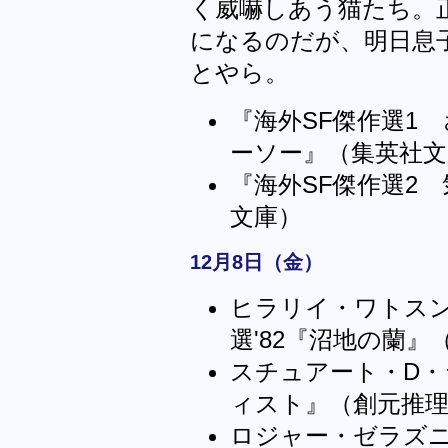
く威嚇しあう猫たち。
になるのだが、明日息
とやら。
『海外SF傑作選1
ーソー』（集英社文
『海外SF傑作選2
文庫）
12月8日（金）
ヒラリイ・ワトス
選'82『沼地の蘭』
スチュアート・D
ィスト』（創元推
ロジャー・ゼラズ