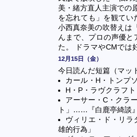
美・緒方直人主演での原作
を忘れても」を観てい
小西真奈美の吹替えは
んまで、プロの声優と
た。 ドラマやCMでは
12月15日（金）
今日読んだ短篇（マッ
カール・H・トンプ
H・P・ラヴクラフト
アーサー・C・クラ
ト」……『白鹿亭綺談
ヴィリエ・ド・リラ
雄的行為」