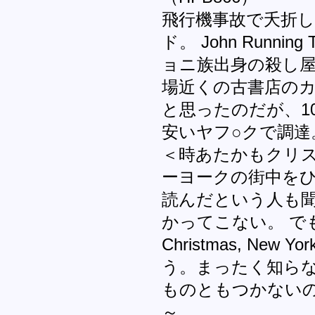
飛行機事故で夭折
ド。 John Running Tr
ョニ族出身の殺し
場近くの古書店の
と思ったのだが、1
安いヤフ○クで調達
＜時あたかもクリ
ーヨークの街中を
読んだという人も
かってこない。 で
Christmas, N
う。まったく知ら
ものともつかないの
～。