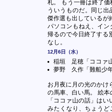
札。 もう一冊は終了価
ういうものだ。同じ出
傑作選も出しているが終
パソコンもねえ、イン
帰るので今日終了する
なし。
12月6日（水）
稲垣 足穂「ココァ
夢野 久作「難船少年（
お月夜に月の光のかけ
の馬車、白い馬。 絵
「ココァ山の話」はい
みたくなり、ちょうど