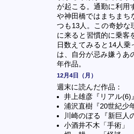
が起こる。通勤に利用
や神田橋ではまちまち
つも13人。この奇妙
に来ると習慣的に乗客
日数えてみると14人乗
は、自分が忌み嫌うあの
年作品。
12月4日（月）
週末に読んだ作品：
井上雄彦『リアル(6
浦沢直樹『20世紀少年
川崎のぼる『新巨人の星
小酒井不木「手術」