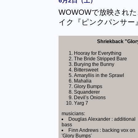
6月2日（土）
WOWOWで放映され
イク『ピンクパンサー
Shriekback "Glo
Hooray for Everything
The Bride Stripped Bare
Burying the Bunny
Bittersweet
Amaryllis in the Sprawl
Mahalia
Glory Bumps
Squanderer
Devil's Onions
Yarg 7
musicians:
Douglas Alexander : additional
bass
Finn Andrews : backing vox on
'Glory Bumps'