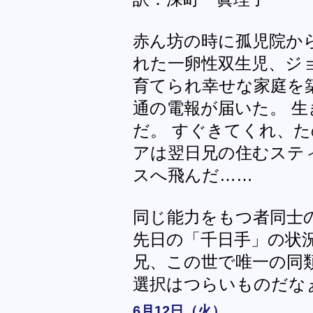
赤ん坊の時に孤児院か
れた一卵性双生児、ジ
育てられ幸せな家庭を
通の電報が届いた。 
だ。 すぐきてくれ、
アは翌日兄の住むステ
スへ飛んだ……
同じ能力をもつ者同士
先日の「千日手」の状
兄、この世で唯一の同
選択はつらいものだな
6月12日（火）