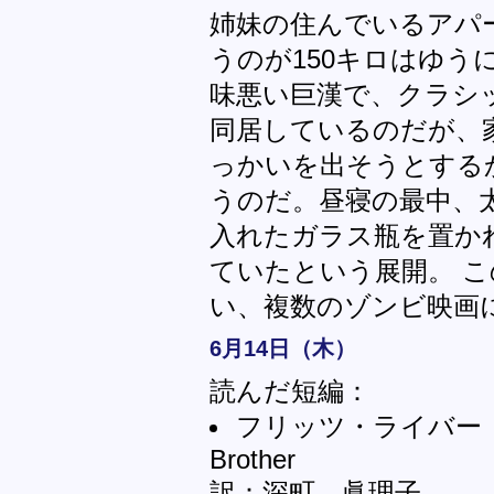
姉妹の住んでいるアパ
うのが150キロはゆ
味悪い巨漢で、クラシ
同居しているのだが、
っかいを出そうとする
うのだ。昼寝の最中、
入れたガラス瓶を置か
ていたという展開。 この俳優
い、複数のゾンビ映画
6月14日（木）
読んだ短編：
フリッツ・ライバー「ミ
Brother
訳：深町 眞理子