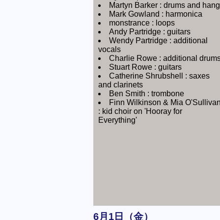
Martyn Barker : drums and hang
Mark Gowland : harmonica
monstrance : loops
Andy Partridge : guitars
Wendy Partridge : additional
vocals
Charlie Rowe : additional drum
Stuart Rowe : guitars
Catherine Shrubshell : saxes
and clarinets
Ben Smith : trombone
Finn Wilkinson & Mia O'Sulliva
: kid choir on 'Hooray for
Everything'
6月1日（金）