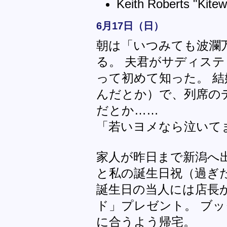
Keith Roberts "Kitew
6月17日（日）
朝は「いつみても波瀾
る。 夫君がサディス
って初めて知った。 
んだとか）で、列席の
だとか……
「若いヨメなら泣いて
家人が昨日まで新潟へ
と私の誕生日祝（過ぎ
誕生日の当人には店長
ド」プレゼント。 ブ
に合うよう帰宅。