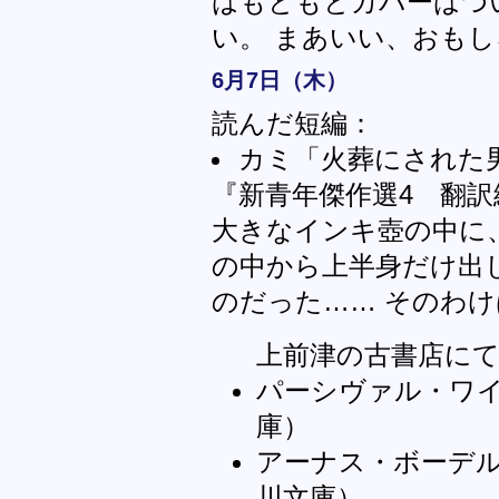
はもともとカバーはつ
い。 まあいい、おも
6月7日（木）
読んだ短編：
カミ「火葬にされた
『新青年傑作選4 翻訳
大きなインキ壺の中に
の中から上半身だけ出
のだった…… そのわけ
上前津の古書店に
パーシヴァル・ワ
庫）
アーナス・ボーデ
川文庫）