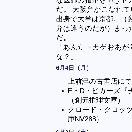
だ。 大阪弁がこなれ
出身で大学は京都。（
弁は違うのだが）まっ
だ。
「あんたトカゲおあが
な？」
6月4日（月）
上前津の古書店に
E・D・ビガーズ『
（創元推理文庫）
クロード・クロッ
庫NV288）