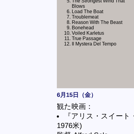
The Strongest Wind That
Blows
Load The Boat
Troublemeat
Reason With The Beast
Bonehead
Voiled Karletus
True Passage
Il Mystera Del Tempo
6月15日（金）
観た映画：
『アリス・スイート・アリス
1976米)