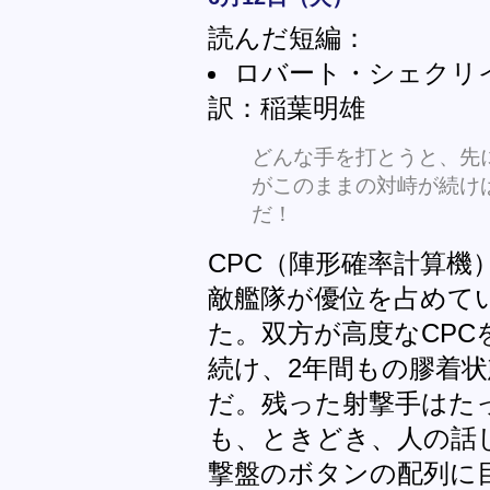
読んだ短編：
ロバート・シェクリイ「千
訳：稲葉明雄
どんな手を打とうと、先
がこのままの対峙が続け
だ！
CPC（陣形確率計算機
敵艦隊が優位を占めて
た。双方が高度なCP
続け、2年間もの膠着
だ。残った射撃手はた
も、ときどき、人の話
撃盤のボタンの配列に