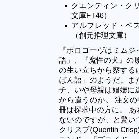
クエンティン・ク
文庫FT46）
アルフレッド・ベ
（創元推理文庫）
『ボロゴーヴはミムジ
語」、『魔性の犬』の原
の生い立ちから察するに
ばん語」のようだ。ま
チ、いや母親は娼婦に
から違うのか。 注文の
冊は探求中の方に。 
ないのですが、と驚い
クリスプ(Quentin C