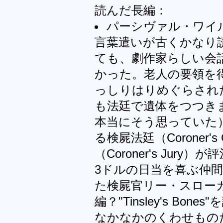
読んだ長編：
パーシヴァル・ワイルド
言葉遣いが古くかなり
ても、劇作家らしい会
かった。老人の要領を
っしりはりめぐらされ
も法廷で遺体をつつき
本当にそう思っていた）、
る検屍法廷（Coroner'
（Coroner's Jur
3ドルの日当を喜ぶ仲
た検屍官リー・スロー
編？"Tinsley's Bo
なかなかのくわせもの