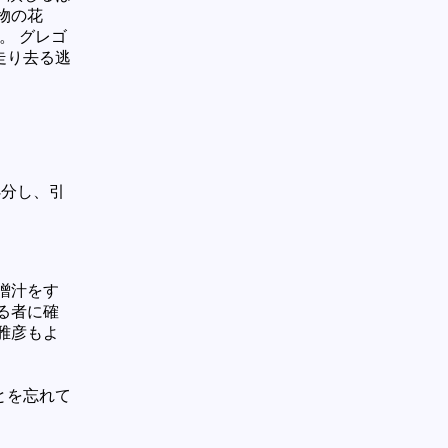
物の花
。 グレゴ
走り去る逃
処分し、引
噌汁をす
る者に確
雅彦もよ
とを忘れて