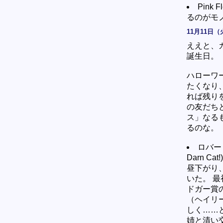
Pink 
るのがモノ
11月11日（
ええと、カ
誕生日。
ハローワ
たくなり
れば残り
の友だち
ス」なる
るのな。
ロバー
Darn Cat!
昼下がり
いた。 
ドガー賞
（ヘイリ
しく……
姉と清い