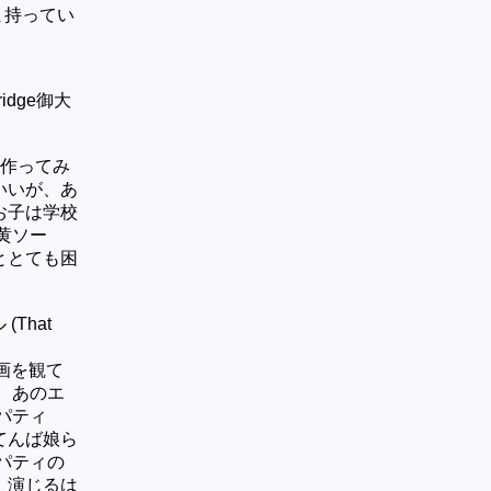
たまたま持ってい
dge御大
を作ってみ
いいが、あ
お子は学校
黄ソー
ととても困
That
画を観て
。あのエ
パティ
てんば娘ら
パティの
、演じるは