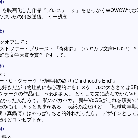
日）
』を映画化した作品『プレステージ』をせっかくWOWOWで放
気づいたのは放送後。 うー残念。
土）
クオフにて：
ストファー・プリースト『奇術師』（ハヤカワ文庫FT357）￥1
幻想文学大賞受賞作ですって。
木）
本：
・C・クラーク『幼年期の終り (Childhood's End)』
も好きだが（物理的にも心理的にも）スケールの大きさではSF
クラークの作品は。 うわああん。 どうして先に読んでからVd
なかったんだろう。 私のバカバカ。 新生VdGGがこれを演奏の
たのには、きっと意味がある。 表紙の絵だけど、「地球幼年期
版（真鍋博）はやっぱりちと的外れだったな。 デザインとして
だけどコンセプトが。
日）
で帰る。