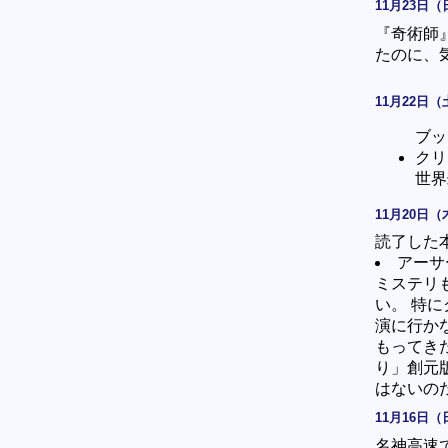
11月23日（
『奇術師
たのに、
11月22日（
ブッ
クリ
世界
11月20日（
読了した
アーサー
ミステリ
い。 特に
演に行か
もってき
り」創元
はないの
11月16日（
名神高速