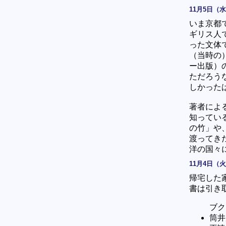
11月5日（
いま京都
ギリス人
った文体
（当時の
ー出版）
ただろう
しかった
著者によ
知ってい
の竹」や
渡ってき
洋の国々
11月4日（
帰宅した
書は引き
ブク
筒井