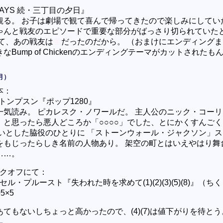
WAYS 続・三丁目の夕日』
観る。 お子は劇場で観て喜んで帰ってきたので楽しみにしてい
ゃんと戦友のエピソードで重要な部分がばっさり切られていた
って、あの戦友は
蛍
だったのだから。 （おまけにエンディング
なBump of Chickenのエンディングテーマがカットされたも
月）
本：
トンプスン『ポップ1280』
一気読み。 ピカレスク・ノワールだ。 主人公のニック・コー
、と思ったら悪人どころか「○○○○」でした、とにかくすんご
ょいとした脇役のひとりに 「ストーンウォール・ジャクソン」
をもじったらしき名前の人物あり。 架空の町とはいえやはり舞
……。
クオフにて：
セル・プルースト『失われた時を求めて(1)(2)(3)(5)(8)』（ち
5×5
てもないしちょっと高かったので、(4)(7)は値下がりを待とう