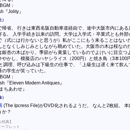
BGM：
sh『Jolity』
土）
で帰省。 行きは東西名阪自動車道経由で、途中大阪市内にある
寄る。 入学手続き以来の訪問。大学は入学式・卒業式とも外部
で（式には行かないと思うが）私がここにもう来ることはない
んとなくしみじみとしながら眺めていた。大阪市の木は桜なの
は銀杏の木ばかり。季節がら黄葉しているのでよけいに目立つ
ひやかし、模擬店のハヤシライス（200円）と焼き鳥（3本100
番と調理、呼び込みは下級生の仕事で、「上級生は遅く来て飲ん
番の学生が笑っていた。
BGM：
sh『Eleven Modern Antiques』
まちあわせ』
金）
局
(The Ipcress File)がDVD化されるようだ。 なんと2枚組。
うか？
入特典】
Pリーフレット