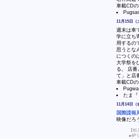
車載CDの
Pugsa
11月15日（
週末は車
学に立ち
用するの
思うとな
につくの
大学祭を
る。 店
て」と店
車載CDの
Pugwa
たま『
11月14日（
国際諜報
映像だろ
【封
●4