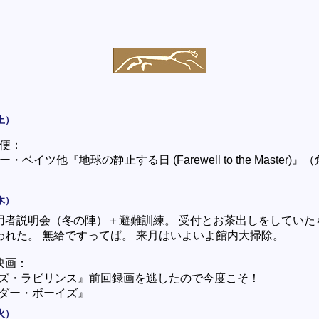
土）
便：
ー・ベイツ他『地球の静止する日 (Farewell to the Master)』
木）
用者説明会（冬の陣）＋避難訓練。 受付とお茶出しをしていた
われた。 無給ですってば。 来月はいよいよ館内大掃除。
映画：
ズ・ラビリンス』前回録画を逃したので今度こそ！
ダー・ボーイズ』
火）