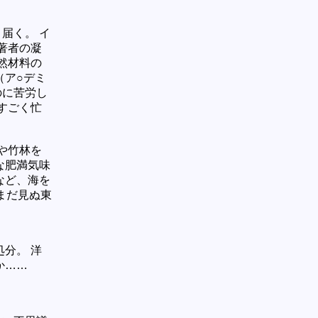
届く。 イ
著者の凝
然材料の
（ア○デミ
のに苦労し
すごく忙
や竹林を
な肥満気味
など、海を
まだ見ぬ東
分。 洋
か……