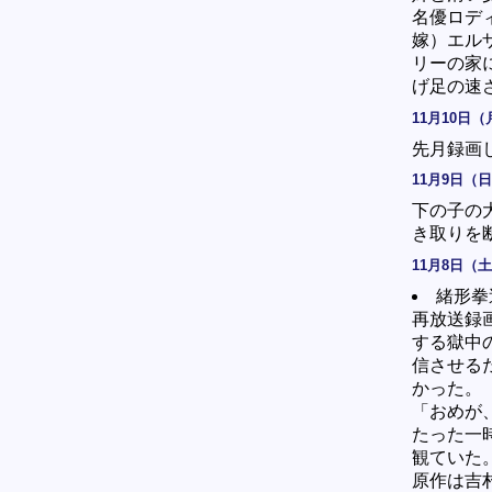
名優ロデ
嫁）エル
リーの家
げ足の速
11月10日（
先月録画
11月9日（
下の子の
き取りを
11月8日（
緒形拳
再放送録
する獄中
信させる
かった。
「おめが
たった一
観ていた
原作は吉