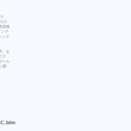
"ケ
リスの
国際諜報
ノンテ
ィング
男」ま
プク
ゴール
り愛
 John