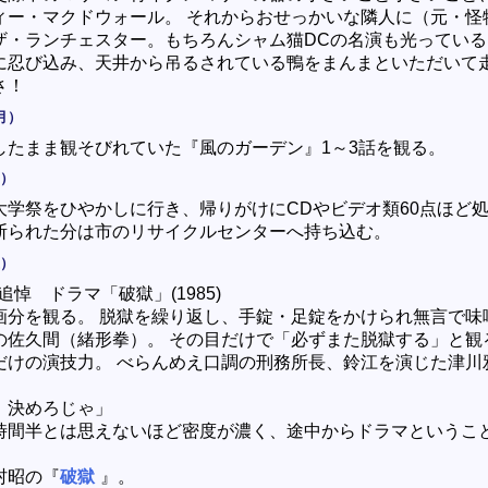
ィー・マクドウォール。 それからおせっかいな隣人に（元・怪
ザ・ランチェスター。もちろんシャム猫DCの名演も光っている
に忍び込み、天井から吊るされている鴨をまんまといただいて
さ！
月）
したまま観そびれていた『風のガーデン』1～3話を観る。
日）
大学祭をひやかしに行き、帰りがけにCDやビデオ類60点ほど
断られた分は市のリサイクルセンターへ持ち込む。
土）
追悼 ドラマ「破獄」(1985)
画分を観る。 脱獄を繰り返し、手錠・足錠をかけられ無言で味
の佐久間（緒形拳）。 その目だけで「必ずまた脱獄する」と観
だけの演技力。 べらんめえ口調の刑務所長、鈴江を演じた津川
、決めろじゃ」
時間半とは思えないほど密度が濃く、途中からドラマというこ
。
村昭の『
破獄
』。