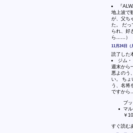
『AL
地上波で
が、父ち
た。 だ
られ、好き
ら……）
11月24日（
読了した
ジム・
週末から
悪よのう
い。 ち
う、名将
ですから
ブッ
マル
￥10
すぐ読むあ