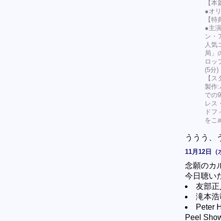
【本
●オ
【特
●主演
ン・
人気コ
局」
ロッ
(5分)
【ス
製作
での
レス
ドフ
をこ
ううう、
11月12日（
念願のカ
今日聴い
友部正
滝本浩
Pete
Peel S