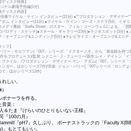
篇ディスク特典】
リジナル劇場予告編(1分)
典ディスク内容】
俳優マイケル・ケイン インタビュー(21分) ●""プロダクション・デザイナー"
アダム インタビュー(11分) ●マイケル・ケイン・ゴーズ・ステラ(5分、イギ
メディ番組「Stella Street」のスター、フィル・コーンウェルによる、「
のパロディ・スケッチ)●スチール・ギャラリー(13分)●ラジオスポット(3分) ●
プ・オープニング&エンディング(5分) ●テレビサイズ・オープニング&エンデ
タッフ】
:ハリー・サルツマン(「007」シリーズ:「ドクターノオ」から「黄金銃を持つ
9作をプロデュース)/監督:シドニー・J・フューリー/原作:レイ・デイトン「イ
・ファイル」/プロダクション・デザイナー:ケン・アダム(「007」シリーズ「
ィンガー」ほかシリーズ7作)/音楽: ジョン・バリー(「007シリーズ「ロシアよ
めて」ほかシリーズ12作)
うれしい。
水）
ルボナーラを作る。
た音楽：
人＆たま『けらいのひとりもいない王様』
司『100の月』
r Hammill『pH7』久しぶり。 ボーナストラックの「Faculty X(BBC
how)」もとてもいい。