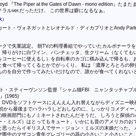
Floyd 『The Piper at the Gates of Dawn - mono edition』
ラルver.だっただけ。 この世界は癖になるなぁ。
火）
ート・ヴォネガットとレオナルド・ディカプリオとAndy Partri
ークで失業認定。 朝TVの料理番組でやっていたカルボナーラ
、帰りがけに白ワイン、パンチェッタ、生クリーム（なくても
をコーヒーに使えるし）を自転車のカゴに積み込んで帰るも、
と食べて帰ってくるとかでがっくり。 私は「濃厚とろとろの卵
ものを自分で作ってみたいだけなので、誰かが食べてくれない
ト・スティーヴンソン監督『シャム猫FBI ニャンタッチャブル (
)』(1965)
、DVDをソフトケースにえんえん入れ替えながらディズニー映
最初から最後までハラハラしどおしなのに、しっかりコメディー
の映画部門にもノミネートされたんだそうだ。 しろうと探偵の
ー・ミルズ）はとってもキュート、いかにも昔のアメリカのお
と思ったらイギリス人でサー・ジョン・ミルズの末娘だった。 
交際中のマザコン青年グレゴリーの器の小さいこと小さいこと