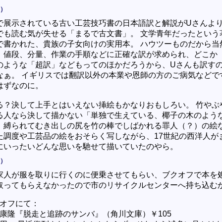
水）
で展示されている古い工芸技巧書の日本語訳と解説がUさんより
でも読む気が失せる「まるで古文書」。 文学青年だったという
で書かれた、貴族の子女向けの実用本。 ハウツーものだから当
）値段、分量、作業の手順などに正確な訳が求められ、どこか
のような「超訳」などもってのほかだろうから、Uさんも訳す
なぁ。 イギリスでは翻訳以外の本業や恩師の方のご病気などで
はずなのに。
る？決して上手とはいえない挿絵もかなりおもしろい。 竹やぶ
る人なら決して描かない「単独で生えている、椰子の木のよう
、縛られてむき出しの尻を竹の棒でしばかれる罪人（？）の絵
た調度や工芸品の絵をおそらく写しながら、17世紀の西洋人が
にいったいどんな思いを馳せて描いていたのやら。
火）
家人が服を取りに行くのに便乗させてもらい、ブクオフで本を処
取ってもらえなかったので市のリサイクルセンターへ持ち込む
オフにて：
康隆『脱走と追跡のサンバ』（角川文庫）￥105