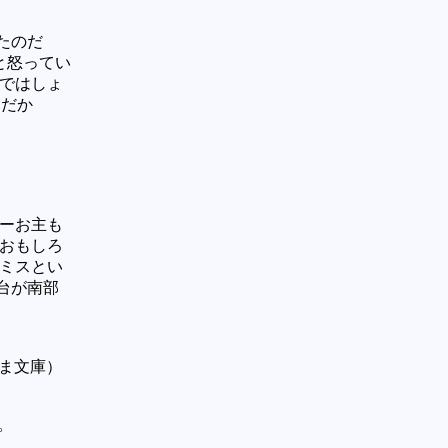
たのだ
と怒ってい
まではしょ
んだか
リーお主も
くおもしろ
スミスとい
台が南部
くま文庫）
。