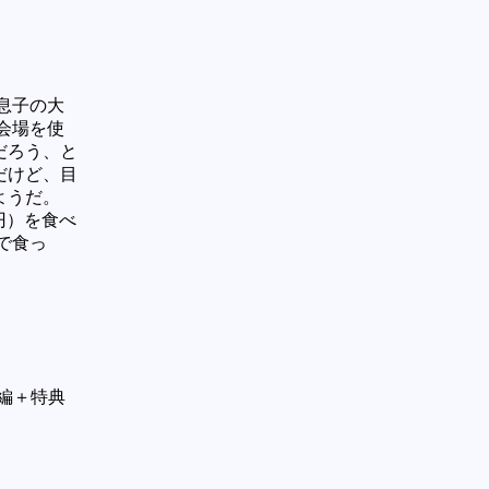
息子の大
会場を使
だろう、と
だけど、目
ようだ。
円）を食べ
で食っ
 本編＋特典