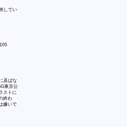
映してい
05
に及ばな
GG東京公
ラストに
の終わ
は嫌いで