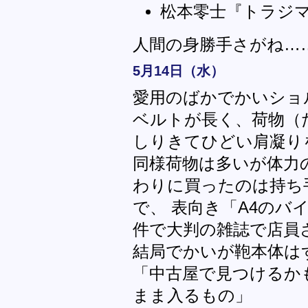
松本零士『トラジ
人間の身勝手さがね…
5月14日（水）
愛用のばかでかいショ
ベルトが長く、荷物（
しりきてひどい肩凝り
同様荷物は多いが体力
わりに買ったのは持ち
で、 表向き「A4のバ
件で大判の雑誌で店員
結局でかいが鞄本体は
「中古屋で見つけるか
まま入るもの」