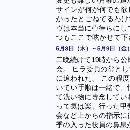
変更も難しい月曜の追
サインが何が何でも欲
かったとごねてるわけ
ヴは本当に心待ちにし
つもここで呟かせて下
5月8日（木）～5月9日（金
二晩続けて19時から
会。 ヒラ委員の常と
に追われた。 この程
いてい手順は一緒で、
て洗い物に専念してい
って気は楽、行った甲
会など上からの指示に
季の入った役員の鼻息