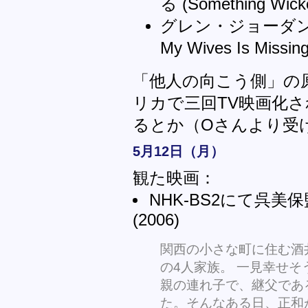
る (Something Wic
グレン・ジョーダン監
My Wives Is Missi
「他人の向こう側」の
リカで三回TV映画化
るとか（Oさんより受
5月12日（月）
観た映画：
NHK-BS2にて呉
(2006)
関西の小さな町に住む酒
の4人家族。 一見幸せ
親の連れ子で、継父であ
た。そんなある日、正和