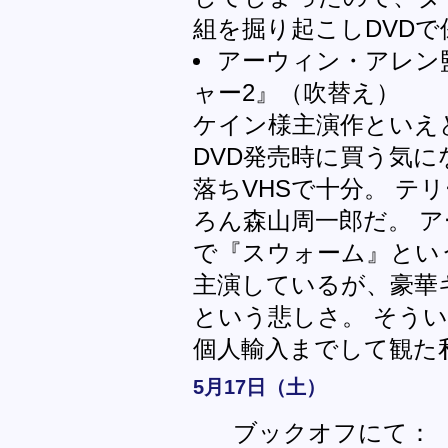
組を掘り起こしDVDで
アーウィン・アレン
ャー2』（吹替え）
ケイン様主演作といえ
DVD発売時に買う気
落ちVHSで十分。 テ
ろん森山周一郎だ。 
で『スウォーム』とい
主演しているが、豪華
という悲しさ。 そう
個人輸入までして観た
5月17日（土）
ブックオフにて：