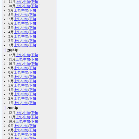
11月
上旬
/
中旬
/
下旬
10月
上旬
/
中旬
/
下旬
9月
上旬
/
中旬
/
下旬
8月
上旬
/
中旬
/
下旬
7月
上旬
/
中旬
/
下旬
6月
上旬
/
中旬
/
下旬
5月
上旬
/
中旬
/
下旬
4月
上旬
/
中旬
/
下旬
3月
上旬
/
中旬
/
下旬
2月
上旬
/
中旬
/
下旬
1月
上旬
/
中旬
/
下旬
2004年
12月
上旬
/
中旬
/
下旬
11月
上旬
/
中旬
/
下旬
10月
上旬
/
中旬
/
下旬
9月
上旬
/
中旬
/
下旬
8月
上旬
/
中旬
/
下旬
7月
上旬
/
中旬
/
下旬
6月
上旬
/
中旬
/
下旬
5月
上旬
/
中旬
/
下旬
4月
上旬
/
中旬
/
下旬
3月
上旬
/
中旬
/
下旬
2月
上旬
/
中旬
/
下旬
1月
上旬
/
中旬
/
下旬
2003年
12月
上旬
/
中旬
/
下旬
11月
上旬
/
中旬
/
下旬
10月
上旬
/
中旬
/
下旬
9月
上旬
/
中旬
/
下旬
8月
上旬
/
中旬
/
下旬
7月
上旬
/
中旬
/
下旬
6月
上旬
/
中旬
/
下旬