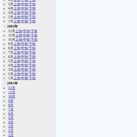
5月
上旬
/
中旬
/
下旬
4月
上旬
/
中旬
/
下旬
3月
上旬
/
中旬
/
下旬
2月
上旬
/
中旬
/
下旬
1月
上旬
/
中旬
/
下旬
2002年
12月
上旬
/
中旬
/
下旬
11月
上旬
/
中旬
/
下旬
10月
上旬
/
中旬
/
下旬
9月
上旬
/
中旬
/
下旬
8月
上旬
/
中旬
/
下旬
7月
上旬
/
中旬
/
下旬
6月
上旬
/
中旬
/
下旬
5月
上旬
/
中旬
/
下旬
4月
上旬
/
中旬
/
下旬
3月
上旬
/
中旬
/
下旬
2月
上旬
/
中旬
/
下旬
1月
上旬
/
中旬
/
下旬
2001年
12月
11月
10月
9月
8月
7月
6月
5月
4月
3月
2月
1月