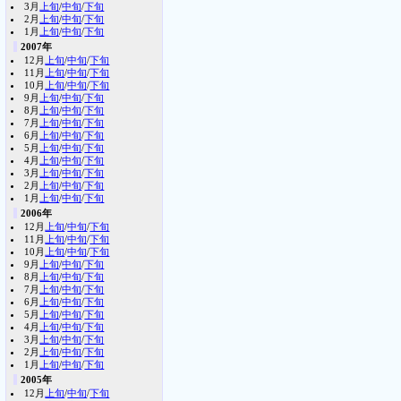
3月
上旬
/
中旬
/
下旬
2月
上旬
/
中旬
/
下旬
1月
上旬
/
中旬
/
下旬
2007年
12月
上旬
/
中旬
/
下旬
11月
上旬
/
中旬
/
下旬
10月
上旬
/
中旬
/
下旬
9月
上旬
/
中旬
/
下旬
8月
上旬
/
中旬
/
下旬
7月
上旬
/
中旬
/
下旬
6月
上旬
/
中旬
/
下旬
5月
上旬
/
中旬
/
下旬
4月
上旬
/
中旬
/
下旬
3月
上旬
/
中旬
/
下旬
2月
上旬
/
中旬
/
下旬
1月
上旬
/
中旬
/
下旬
2006年
12月
上旬
/
中旬
/
下旬
11月
上旬
/
中旬
/
下旬
10月
上旬
/
中旬
/
下旬
9月
上旬
/
中旬
/
下旬
8月
上旬
/
中旬
/
下旬
7月
上旬
/
中旬
/
下旬
6月
上旬
/
中旬
/
下旬
5月
上旬
/
中旬
/
下旬
4月
上旬
/
中旬
/
下旬
3月
上旬
/
中旬
/
下旬
2月
上旬
/
中旬
/
下旬
1月
上旬
/
中旬
/
下旬
2005年
12月
上旬
/
中旬
/
下旬