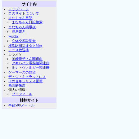
サイト内
トップページ
このサイトについて
まなちゃん日記
まなちゃん日記検索
まなちゃん掲示板
注意書き
南武線
立体交差説明会
横浜駅周辺オタクMap
アニメ放送枠
カラオケ
岡崎律子さん関連曲
アキハバラ電脳組関連曲
ルナ・ヴァルガー関連曲
ゲーマーズの野望
デ・ジ・キャラットにょ
IEのセキュリティ更新
画面解像度
個人の情報
プロフィール
姉妹サイト
半径500メートル