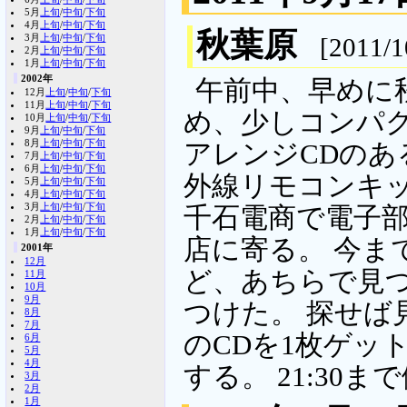
5月
上旬
/
中旬
/
下旬
4月
上旬
/
中旬
/
下旬
秋葉原
3月
上旬
/
中旬
/
下旬
[2011/1
2月
上旬
/
中旬
/
下旬
1月
上旬
/
中旬
/
下旬
2002年
午前中、早めに
12月
上旬
/
中旬
/
下旬
11月
上旬
/
中旬
/
下旬
め、少しコンパク
10月
上旬
/
中旬
/
下旬
9月
上旬
/
中旬
/
下旬
8月
上旬
/
中旬
/
下旬
アレンジCDのあ
7月
上旬
/
中旬
/
下旬
6月
上旬
/
中旬
/
下旬
外線リモコンキット
5月
上旬
/
中旬
/
下旬
4月
上旬
/
中旬
/
下旬
3月
上旬
/
中旬
/
下旬
千石電商で電子部
2月
上旬
/
中旬
/
下旬
1月
上旬
/
中旬
/
下旬
店に寄る。 今ま
2001年
12月
ど、あちらで見
11月
10月
9月
つけた。 探せば
8月
7月
のCDを1枚ゲッ
6月
5月
4月
する。 21:30
3月
2月
1月