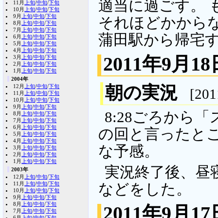
適当に過ごす。 
11月
上旬
/
中旬
/
下旬
10月
上旬
/
中旬
/
下旬
9月
上旬
/
中旬
/
下旬
それほどかからな
8月
上旬
/
中旬
/
下旬
7月
上旬
/
中旬
/
下旬
蒲田駅から帰宅
6月
上旬
/
中旬
/
下旬
5月
上旬
/
中旬
/
下旬
4月
上旬
/
中旬
/
下旬
2011年9月18
3月
上旬
/
中旬
/
下旬
2月
上旬
/
中旬
/
下旬
1月
上旬
/
中旬
/
下旬
2004年
朝の実況
12月
上旬
/
中旬
/
下旬
[201
11月
上旬
/
中旬
/
下旬
10月
上旬
/
中旬
/
下旬
9月
上旬
/
中旬
/
下旬
8:28ごろから
8月
上旬
/
中旬
/
下旬
7月
上旬
/
中旬
/
下旬
6月
上旬
/
中旬
/
下旬
の回と言ったと
5月
上旬
/
中旬
/
下旬
4月
上旬
/
中旬
/
下旬
な予感。
3月
上旬
/
中旬
/
下旬
2月
上旬
/
中旬
/
下旬
1月
上旬
/
中旬
/
下旬
実況終了後、昼
2003年
12月
上旬
/
中旬
/
下旬
11月
上旬
/
中旬
/
下旬
などをした。
10月
上旬
/
中旬
/
下旬
9月
上旬
/
中旬
/
下旬
8月
上旬
/
中旬
/
下旬
2011年9月17
7月
上旬
/
中旬
/
下旬
6月
上旬
/
中旬
/
下旬