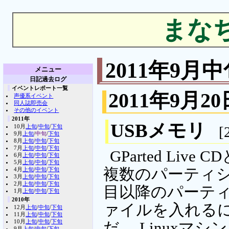
まな
2011年9月
メニュー
日記過去ログ
イベントレポート一覧
2011年9月20
声優系イベント
同人誌即売会
その他のイベント
2011年
USBメモリ
10月
上旬
/
中旬
/
下旬
[
9月
上旬
/
中旬
/
下旬
8月
上旬
/
中旬
/
下旬
7月
上旬
/
中旬
/
下旬
GParted Li
6月
上旬
/
中旬
/
下旬
5月
上旬
/
中旬
/
下旬
複数のパーティショ
4月
上旬
/
中旬
/
下旬
3月
上旬
/
中旬
/
下旬
2月
上旬
/
中旬
/
下旬
目以降のパーティ
1月
上旬
/
中旬
/
下旬
2010年
ァイルを入れる
12月
上旬
/
中旬
/
下旬
11月
上旬
/
中旬
/
下旬
10月
上旬
/
中旬
/
下旬
だ。 Linux
9月
上旬
/
中旬
/
下旬