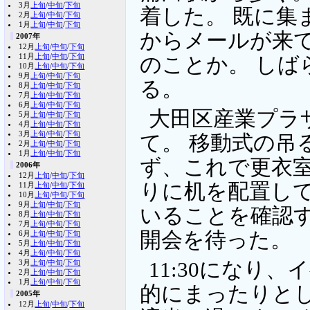
3月
上旬
/
中旬
/
下旬
着した。 既に集
2月
上旬
/
中旬
/
下旬
1月
上旬
/
中旬
/
下旬
からメールが来て
2007年
12月
上旬
/
中旬
/
下旬
11月
上旬
/
中旬
/
下旬
のことか。 しば
10月
上旬
/
中旬
/
下旬
9月
上旬
/
中旬
/
下旬
る。
8月
上旬
/
中旬
/
下旬
7月
上旬
/
中旬
/
下旬
6月
上旬
/
中旬
/
下旬
大田区産業プラザ
5月
上旬
/
中旬
/
下旬
4月
上旬
/
中旬
/
下旬
3月
上旬
/
中旬
/
下旬
て。 移動式の吊
2月
上旬
/
中旬
/
下旬
1月
上旬
/
中旬
/
下旬
ず、これで更衣室
2006年
12月
上旬
/
中旬
/
下旬
りに机を配置して
11月
上旬
/
中旬
/
下旬
10月
上旬
/
中旬
/
下旬
9月
上旬
/
中旬
/
下旬
いることを確認す
8月
上旬
/
中旬
/
下旬
7月
上旬
/
中旬
/
下旬
開会を待った。
6月
上旬
/
中旬
/
下旬
5月
上旬
/
中旬
/
下旬
4月
上旬
/
中旬
/
下旬
3月
上旬
/
中旬
/
下旬
11:30になり
2月
上旬
/
中旬
/
下旬
1月
上旬
/
中旬
/
下旬
的にまったりと
2005年
12月
上旬
/
中旬
/
下旬