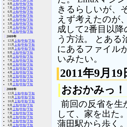
8月
上旬
/
中旬
/
下旬
きるらしいが、
7月
上旬
/
中旬
/
下旬
6月
上旬
/
中旬
/
下旬
5月
上旬
/
中旬
/
下旬
えず考えたのが
4月
上旬
/
中旬
/
下旬
3月
上旬
/
中旬
/
下旬
成して2番目以
2月
上旬
/
中旬
/
下旬
1月
上旬
/
中旬
/
下旬
う方法。 とある
2009年
12月
上旬
/
中旬
/
下旬
11月
上旬
/
中旬
/
下旬
にあるファイル
10月
上旬
/
中旬
/
下旬
9月
上旬
/
中旬
/
下旬
いみたい。
8月
上旬
/
中旬
/
下旬
7月
上旬
/
中旬
/
下旬
6月
上旬
/
中旬
/
下旬
5月
上旬
/
中旬
/
下旬
2011年9月19
4月
上旬
/
中旬
/
下旬
3月
上旬
/
中旬
/
下旬
2月
上旬
/
中旬
/
下旬
1月
上旬
/
中旬
/
下旬
おおかみっ！
2008年
12月
上旬
/
中旬
/
下旬
11月
上旬
/
中旬
/
下旬
前回の反省を生
10月
上旬
/
中旬
/
下旬
9月
上旬
/
中旬
/
下旬
8月
上旬
/
中旬
/
下旬
して、家を出た。
7月
上旬
/
中旬
/
下旬
6月
上旬
/
中旬
/
下旬
蒲田駅から歩く。 
5月
上旬
/
中旬
/
下旬
4月
上旬
/
中旬
/
下旬