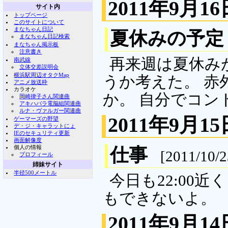
2011年9月16
サイト内
トップページ
このサイトについて
まなちゃん日記
夏休みの予定
まなちゃん日記検索
まなちゃん掲示板
注意書き
再来週は夏休み
南武線
立体交差説明会
横浜駅周辺オタクMap
うか考えた。 
アニメ放送枠
カラオケ
か。 自分でコン
岡崎律子さん関連曲
アキハバラ電脳組関連曲
ルナ・ヴァルガー関連曲
2011年9月15
ゲーマーズの野望
デ・ジ・キャラットにょ
IEのセキュリティ更新
画面解像度
個人の情報
仕事
[2011/10/
プロフィール
姉妹サイト
半径500メートル
今日も22:00
もできないよ。
2011年9月14