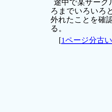
途中で某サークル
ろまでいろいろ
外れたことを確認
る。
[
1ページ分古