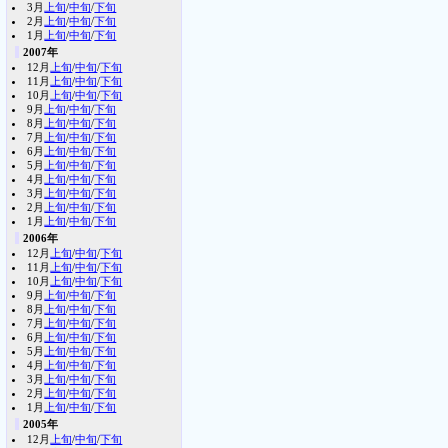
3月
上旬
/
中旬
/
下旬
2月
上旬
/
中旬
/
下旬
1月
上旬
/
中旬
/
下旬
2007年
12月
上旬
/
中旬
/
下旬
11月
上旬
/
中旬
/
下旬
10月
上旬
/
中旬
/
下旬
9月
上旬
/
中旬
/
下旬
8月
上旬
/
中旬
/
下旬
7月
上旬
/
中旬
/
下旬
6月
上旬
/
中旬
/
下旬
5月
上旬
/
中旬
/
下旬
4月
上旬
/
中旬
/
下旬
3月
上旬
/
中旬
/
下旬
2月
上旬
/
中旬
/
下旬
1月
上旬
/
中旬
/
下旬
2006年
12月
上旬
/
中旬
/
下旬
11月
上旬
/
中旬
/
下旬
10月
上旬
/
中旬
/
下旬
9月
上旬
/
中旬
/
下旬
8月
上旬
/
中旬
/
下旬
7月
上旬
/
中旬
/
下旬
6月
上旬
/
中旬
/
下旬
5月
上旬
/
中旬
/
下旬
4月
上旬
/
中旬
/
下旬
3月
上旬
/
中旬
/
下旬
2月
上旬
/
中旬
/
下旬
1月
上旬
/
中旬
/
下旬
2005年
12月
上旬
/
中旬
/
下旬