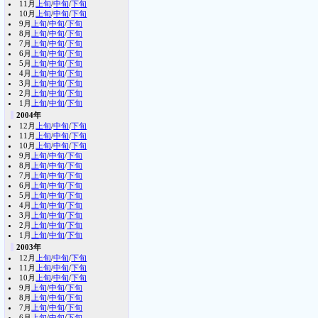
11月
上旬
/
中旬
/
下旬
10月
上旬
/
中旬
/
下旬
9月
上旬
/
中旬
/
下旬
8月
上旬
/
中旬
/
下旬
7月
上旬
/
中旬
/
下旬
6月
上旬
/
中旬
/
下旬
5月
上旬
/
中旬
/
下旬
4月
上旬
/
中旬
/
下旬
3月
上旬
/
中旬
/
下旬
2月
上旬
/
中旬
/
下旬
1月
上旬
/
中旬
/
下旬
2004年
12月
上旬
/
中旬
/
下旬
11月
上旬
/
中旬
/
下旬
10月
上旬
/
中旬
/
下旬
9月
上旬
/
中旬
/
下旬
8月
上旬
/
中旬
/
下旬
7月
上旬
/
中旬
/
下旬
6月
上旬
/
中旬
/
下旬
5月
上旬
/
中旬
/
下旬
4月
上旬
/
中旬
/
下旬
3月
上旬
/
中旬
/
下旬
2月
上旬
/
中旬
/
下旬
1月
上旬
/
中旬
/
下旬
2003年
12月
上旬
/
中旬
/
下旬
11月
上旬
/
中旬
/
下旬
10月
上旬
/
中旬
/
下旬
9月
上旬
/
中旬
/
下旬
8月
上旬
/
中旬
/
下旬
7月
上旬
/
中旬
/
下旬
6月
上旬
/
中旬
/
下旬