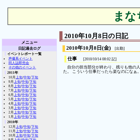
まな
2010年10月8日の日記
メニュー
2010年10月8日
(金)
日記過去ログ
[出勤]
イベントレポート一覧
仕事
声優系イベント
[2010/10/14 08:02 記]
同人誌即売会
自分の担当部分が終わり、残りも他の人
その他のイベント
た。 こういう仕事だったら楽なのになぁ
2011年
10月
上旬
/
中旬
/
下旬
9月
上旬
/
中旬
/
下旬
8月
上旬
/
中旬
/
下旬
7月
上旬
/
中旬
/
下旬
6月
上旬
/
中旬
/
下旬
5月
上旬
/
中旬
/
下旬
4月
上旬
/
中旬
/
下旬
3月
上旬
/
中旬
/
下旬
2月
上旬
/
中旬
/
下旬
1月
上旬
/
中旬
/
下旬
2010年
12月
上旬
/
中旬
/
下旬
11月
上旬
/
中旬
/
下旬
10月
上旬
/
中旬
/
下旬
9月
上旬
/
中旬
/
下旬