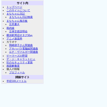
サイト内
トップページ
このサイトについて
まなちゃん日記
まなちゃん日記検索
まなちゃん掲示板
注意書き
南武線
立体交差説明会
横浜駅周辺オタクMap
アニメ放送枠
カラオケ
岡崎律子さん関連曲
アキハバラ電脳組関連曲
ルナ・ヴァルガー関連曲
ゲーマーズの野望
デ・ジ・キャラットにょ
IEのセキュリティ更新
画面解像度
個人の情報
プロフィール
姉妹サイト
半径500メートル