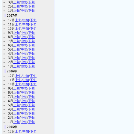
3月
上旬
/
中旬
/
下旬
2月
上旬
/
中旬
/
下旬
1月
上旬
/
中旬
/
下旬
2007年
12月
上旬
/
中旬
/
下旬
11月
上旬
/
中旬
/
下旬
10月
上旬
/
中旬
/
下旬
9月
上旬
/
中旬
/
下旬
8月
上旬
/
中旬
/
下旬
7月
上旬
/
中旬
/
下旬
6月
上旬
/
中旬
/
下旬
5月
上旬
/
中旬
/
下旬
4月
上旬
/
中旬
/
下旬
3月
上旬
/
中旬
/
下旬
2月
上旬
/
中旬
/
下旬
1月
上旬
/
中旬
/
下旬
2006年
12月
上旬
/
中旬
/
下旬
11月
上旬
/
中旬
/
下旬
10月
上旬
/
中旬
/
下旬
9月
上旬
/
中旬
/
下旬
8月
上旬
/
中旬
/
下旬
7月
上旬
/
中旬
/
下旬
6月
上旬
/
中旬
/
下旬
5月
上旬
/
中旬
/
下旬
4月
上旬
/
中旬
/
下旬
3月
上旬
/
中旬
/
下旬
2月
上旬
/
中旬
/
下旬
1月
上旬
/
中旬
/
下旬
2005年
12月
上旬
/
中旬
/
下旬