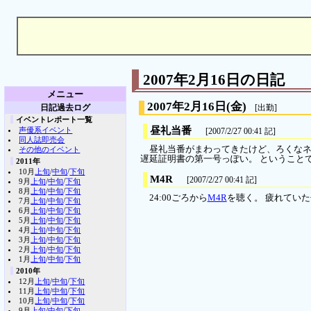
2007年2月16日の日記
メニュー
2007年2月16日
(金)
日記過去ログ
[出勤]
イベントレポート一覧
昼礼当番
声優系イベント
[2007/2/27 00:41 記]
同人誌即売会
昼礼当番がまわってきたけど、ろくなネタ
その他のイベント
遅延証明書の第一号っぽい。 ということ
2011年
10月
上旬
/
中旬
/
下旬
M4R
[2007/2/27 00:41 記]
9月
上旬
/
中旬
/
下旬
8月
上旬
/
中旬
/
下旬
24:00ごろから
M4R
を聴く。 疲れていた
7月
上旬
/
中旬
/
下旬
6月
上旬
/
中旬
/
下旬
5月
上旬
/
中旬
/
下旬
4月
上旬
/
中旬
/
下旬
3月
上旬
/
中旬
/
下旬
2月
上旬
/
中旬
/
下旬
1月
上旬
/
中旬
/
下旬
2010年
12月
上旬
/
中旬
/
下旬
11月
上旬
/
中旬
/
下旬
10月
上旬
/
中旬
/
下旬
9月
上旬
/
中旬
/
下旬