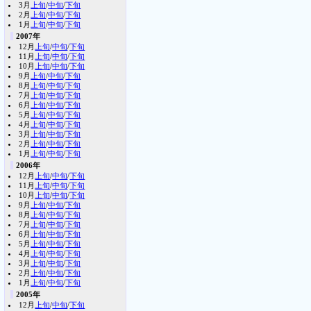
3月
上旬
/
中旬
/
下旬
2月
上旬
/
中旬
/
下旬
1月
上旬
/
中旬
/
下旬
2007年
12月
上旬
/
中旬
/
下旬
11月
上旬
/
中旬
/
下旬
10月
上旬
/
中旬
/
下旬
9月
上旬
/
中旬
/
下旬
8月
上旬
/
中旬
/
下旬
7月
上旬
/
中旬
/
下旬
6月
上旬
/
中旬
/
下旬
5月
上旬
/
中旬
/
下旬
4月
上旬
/
中旬
/
下旬
3月
上旬
/
中旬
/
下旬
2月
上旬
/
中旬
/
下旬
1月
上旬
/
中旬
/
下旬
2006年
12月
上旬
/
中旬
/
下旬
11月
上旬
/
中旬
/
下旬
10月
上旬
/
中旬
/
下旬
9月
上旬
/
中旬
/
下旬
8月
上旬
/
中旬
/
下旬
7月
上旬
/
中旬
/
下旬
6月
上旬
/
中旬
/
下旬
5月
上旬
/
中旬
/
下旬
4月
上旬
/
中旬
/
下旬
3月
上旬
/
中旬
/
下旬
2月
上旬
/
中旬
/
下旬
1月
上旬
/
中旬
/
下旬
2005年
12月
上旬
/
中旬
/
下旬