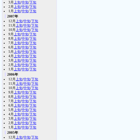
3月
上旬
/
中旬
/
下旬
2月
上旬
/
中旬
/
下旬
1月
上旬
/
中旬
/
下旬
2007年
12月
上旬
/
中旬
/
下旬
11月
上旬
/
中旬
/
下旬
10月
上旬
/
中旬
/
下旬
9月
上旬
/
中旬
/
下旬
8月
上旬
/
中旬
/
下旬
7月
上旬
/
中旬
/
下旬
6月
上旬
/
中旬
/
下旬
5月
上旬
/
中旬
/
下旬
4月
上旬
/
中旬
/
下旬
3月
上旬
/
中旬
/
下旬
2月
上旬
/
中旬
/
下旬
1月
上旬
/
中旬
/
下旬
2006年
12月
上旬
/
中旬
/
下旬
11月
上旬
/
中旬
/
下旬
10月
上旬
/
中旬
/
下旬
9月
上旬
/
中旬
/
下旬
8月
上旬
/
中旬
/
下旬
7月
上旬
/
中旬
/
下旬
6月
上旬
/
中旬
/
下旬
5月
上旬
/
中旬
/
下旬
4月
上旬
/
中旬
/
下旬
3月
上旬
/
中旬
/
下旬
2月
上旬
/
中旬
/
下旬
1月
上旬
/
中旬
/
下旬
2005年
12月
上旬
/
中旬
/
下旬