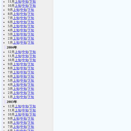
11月
上旬
/
中旬
/
下旬
10月
上旬
/
中旬
/
下旬
9月
上旬
/
中旬
/
下旬
8月
上旬
/
中旬
/
下旬
7月
上旬
/
中旬
/
下旬
6月
上旬
/
中旬
/
下旬
5月
上旬
/
中旬
/
下旬
4月
上旬
/
中旬
/
下旬
3月
上旬
/
中旬
/
下旬
2月
上旬
/
中旬
/
下旬
1月
上旬
/
中旬
/
下旬
2004年
12月
上旬
/
中旬
/
下旬
11月
上旬
/
中旬
/
下旬
10月
上旬
/
中旬
/
下旬
9月
上旬
/
中旬
/
下旬
8月
上旬
/
中旬
/
下旬
7月
上旬
/
中旬
/
下旬
6月
上旬
/
中旬
/
下旬
5月
上旬
/
中旬
/
下旬
4月
上旬
/
中旬
/
下旬
3月
上旬
/
中旬
/
下旬
2月
上旬
/
中旬
/
下旬
1月
上旬
/
中旬
/
下旬
2003年
12月
上旬
/
中旬
/
下旬
11月
上旬
/
中旬
/
下旬
10月
上旬
/
中旬
/
下旬
9月
上旬
/
中旬
/
下旬
8月
上旬
/
中旬
/
下旬
7月
上旬
/
中旬
/
下旬
6月
上旬
/
中旬
/
下旬