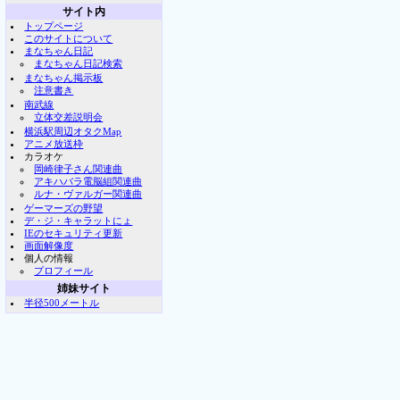
サイト内
トップページ
このサイトについて
まなちゃん日記
まなちゃん日記検索
まなちゃん掲示板
注意書き
南武線
立体交差説明会
横浜駅周辺オタクMap
アニメ放送枠
カラオケ
岡崎律子さん関連曲
アキハバラ電脳組関連曲
ルナ・ヴァルガー関連曲
ゲーマーズの野望
デ・ジ・キャラットにょ
IEのセキュリティ更新
画面解像度
個人の情報
プロフィール
姉妹サイト
半径500メートル