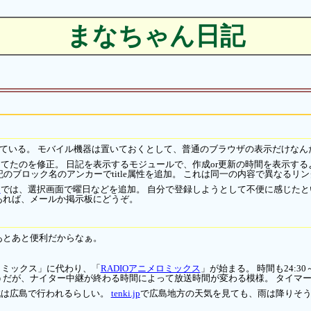
まなちゃん日記
えている。 モバイル機器は置いておくとして、普通のブラウザの表示だけなん
てたのを修正。 日記を表示するモジュールで、作成or更新の時間を表示するよ
記のブロック名のアンカーでtitle属性を追加。 これは同一の内容で異なる
モ
では、選択画面で曜日などを追加。 自分で登録しようとして不便に感じたとい
あれば、メールか掲示板にどうぞ。
あとあと便利だからなぁ。
ロミックス」に代わり、「
RADIOアニメロミックス
」が始まる。 時間も24:30
だが、ナイター中継が終わる時間によって放送時間が変わる模様。 タイマー録音が
戦は広島で行われるらしい。
tenki.jp
で広島地方の天気を見ても、雨は降りそう