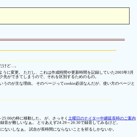
だけど…。
うに変更。 ただし、これは作成時間や更新時間を記録していた2003年3月
リンク先ができてしまうので、それを区別するためのもの。
うのが主な理由。 そのページってcookie必須なんだが、使い方のページと
～25:00の枠に移動した。 が、さっそく
土曜日のナイター中継延長時のご案内
難しいなぁ。 とりあえず24:29～26:30で録音してみるけど。
にないしなぁ。 試合が長時間にならないことを祈るしかないか。