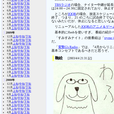
8月
上旬
/
中旬
/
下旬
TBSラジオ
の場合、ナイター中継が延長し
7月
上旬
/
中旬
/
下旬
は24:00～24:30に固定されており、
6月
上旬
/
中旬
/
下旬
ところが
JOQR
の場合、放送スケジュール
5月
上旬
/
中旬
/
下旬
終了、つまり、21:45ごろに試合終了で
4月
上旬
/
中旬
/
下旬
ないみたいだが、休止になると悲しいな
3月
上旬
/
中旬
/
下旬
2月
上旬
/
中旬
/
下旬
リニューアルした
JOQR
のアニメ＆ゲー
1月
上旬
/
中旬
/
下旬
基本的にflashを使いすぎ。 番組の
2009年
12月
上旬
/
中旬
/
下旬
「すみすみナイト」の後番組は「
trym
11月
上旬
/
中旬
/
下旬
だ。
10月
上旬
/
中旬
/
下旬
「
電撃G's Radio
」では、『4月からリニュ
9月
上旬
/
中旬
/
下旬
基本コンセプトであるべきだと思うぞ。
8月
上旬
/
中旬
/
下旬
7月
上旬
/
中旬
/
下旬
鞠絵
6月
上旬
/
中旬
/
下旬
[2003/4/4 21:31 記]
5月
上旬
/
中旬
/
下旬
4月
上旬
/
中旬
/
下旬
3月
上旬
/
中旬
/
下旬
2月
上旬
/
中旬
/
下旬
1月
上旬
/
中旬
/
下旬
2008年
12月
上旬
/
中旬
/
下旬
11月
上旬
/
中旬
/
下旬
10月
上旬
/
中旬
/
下旬
9月
上旬
/
中旬
/
下旬
8月
上旬
/
中旬
/
下旬
7月
上旬
/
中旬
/
下旬
6月
上旬
/
中旬
/
下旬
5月
上旬
/
中旬
/
下旬
4月
上旬
/
中旬
/
下旬