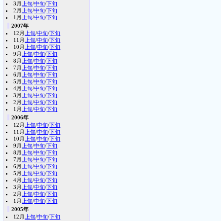
3月
上旬
/
中旬
/
下旬
2月
上旬
/
中旬
/
下旬
1月
上旬
/
中旬
/
下旬
2007年
12月
上旬
/
中旬
/
下旬
11月
上旬
/
中旬
/
下旬
10月
上旬
/
中旬
/
下旬
9月
上旬
/
中旬
/
下旬
8月
上旬
/
中旬
/
下旬
7月
上旬
/
中旬
/
下旬
6月
上旬
/
中旬
/
下旬
5月
上旬
/
中旬
/
下旬
4月
上旬
/
中旬
/
下旬
3月
上旬
/
中旬
/
下旬
2月
上旬
/
中旬
/
下旬
1月
上旬
/
中旬
/
下旬
2006年
12月
上旬
/
中旬
/
下旬
11月
上旬
/
中旬
/
下旬
10月
上旬
/
中旬
/
下旬
9月
上旬
/
中旬
/
下旬
8月
上旬
/
中旬
/
下旬
7月
上旬
/
中旬
/
下旬
6月
上旬
/
中旬
/
下旬
5月
上旬
/
中旬
/
下旬
4月
上旬
/
中旬
/
下旬
3月
上旬
/
中旬
/
下旬
2月
上旬
/
中旬
/
下旬
1月
上旬
/
中旬
/
下旬
2005年
12月
上旬
/
中旬
/
下旬