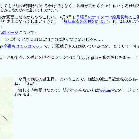
ても番組の時間がずれるわけではなく、番組が前から次々に休止する仕組みになってい
休止するかしないかの違いでしかない。
が変更になるからややこしい。 4月6日も
日曜日のナイター中継延長時のご
ないと休止になってしまいそうだ。 「
堀江由衣の天使のたまご
」も、23:00
ぁ。
ムのページ
について。
紹介ページに行くときにHTMLだけでは辿りつけないじゃん…。
e.jp/今夜もはてぃはてぃ
」で、川澄綾子さんは続いているのか。 どうりで「す
ーアルするこの番組の基本コンテンツは「Puppy girls～私のおじさま～
今日は鞠絵の誕生日。 ということで、鞠絵の誕生日記念絵なるも
ね。 「わふ」
激しく内輪受けなので、訳がわからない人は
WeCan堂
のページにで
わかるよ。