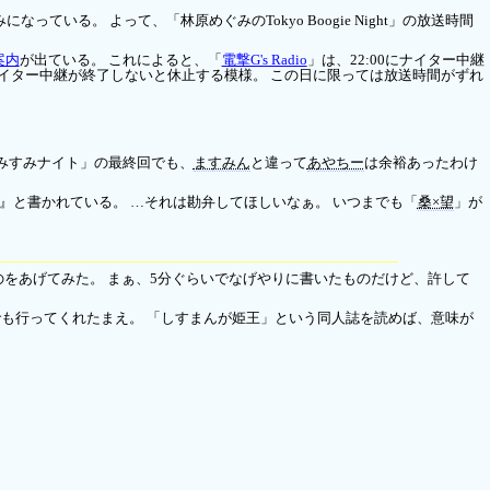
る。 よって、「林原めぐみのTokyo Boogie Night」の放送時間
案内
が出ている。 これによると、「
電撃G's Radio
」は、22:00にナイター中継
にナイター中継が終了しないと休止する模様。 この日に限っては放送時間がずれ
みすみナイト」の最終回でも、
ますみん
と違って
あやちー
は余裕あったわけ
」！』と書かれている。 …それは勘弁してほしいなぁ。 いつまでも「
桑×望
」が
のをあげてみた。 まぁ、5分ぐらいでなげやりに書いたものだけど、許して
も行ってくれたまえ。 「しすまんが姫王」という同人誌を読めば、意味が