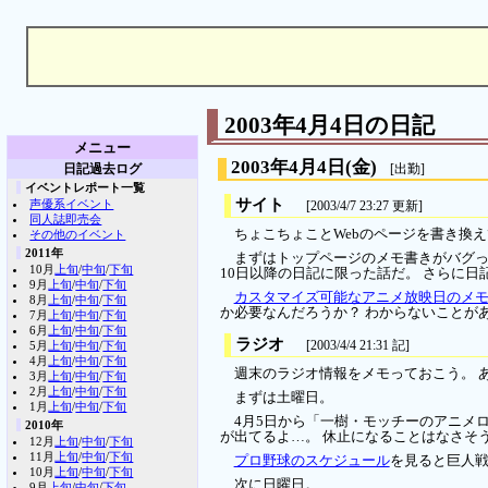
2003年4月4日の日記
メニュー
2003年4月4日
(金)
日記過去ログ
[出勤]
イベントレポート一覧
サイト
声優系イベント
[2003/4/7 23:27 更新]
同人誌即売会
ちょこちょことWebのページを書き換
その他のイベント
2011年
まずはトップページのメモ書きがバグっ
10月
上旬
/
中旬
/
下旬
10日以降の日記に限った話だ。 さらに日
9月
上旬
/
中旬
/
下旬
カスタマイズ可能なアニメ放映日のメ
8月
上旬
/
中旬
/
下旬
か必要なんだろうか？ わからないことが
7月
上旬
/
中旬
/
下旬
6月
上旬
/
中旬
/
下旬
ラジオ
[2003/4/4 21:31 記]
5月
上旬
/
中旬
/
下旬
4月
上旬
/
中旬
/
下旬
週末のラジオ情報をメモっておこう。 
3月
上旬
/
中旬
/
下旬
2月
上旬
/
中旬
/
下旬
まずは土曜日。
1月
上旬
/
中旬
/
下旬
4月5日から「一樹・モッチーのアニメ
2010年
が出てるよ…。 休止になることはなさそう
12月
上旬
/
中旬
/
下旬
11月
上旬
/
中旬
/
下旬
プロ野球のスケジュール
を見ると巨人
10月
上旬
/
中旬
/
下旬
次に日曜日。
9月
上旬
/
中旬
/
下旬