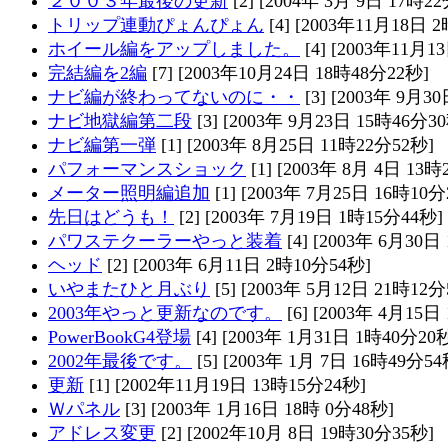
２００３年最後の更新
[2] [2004年 3月 9日 17時2
トリップ連動ぴょんぴょん
[4] [2003年11月18日 
ホイール編をアップしました。
[4] [2003年11月1
完結編を2編
[7] [2003年10月24日 18時48分22秒]
ナビ編が終わってないのに・・
[3] [2003年 9月3
ナビ地獄編第二段
[3] [2003年 9月23日 15時46分3
ナビ編第一弾
[1] [2003年 8月25日 11時22分52秒]
パフォーマンスショック
[1] [2003年 8月 4日 13
メーター照明編追加
[1] [2003年 7月25日 16時10分
先日はどうも！
[2] [2003年 7月19日 1時15分44秒]
パワステクーラーやっと装着
[4] [2003年 6月30日
ヘッド
[2] [2003年 6月11日 2時10分54秒]
いやまたひと月ぶり
[5] [2003年 5月12日 21時12分
2003年やっと更新なのです。
[6] [2003年 4月15日
PowerBookG4登場
[4] [2003年 1月31日 1時40分20
2002年最後です。
[5] [2003年 1月 7日 16時49分54
更新
[1] [2002年11月19日 13時15分24秒]
Ｗパネル
[3] [2003年 1月16日 18時 0分48秒]
アドレス変更
[2] [2002年10月 8日 19時30分35秒]