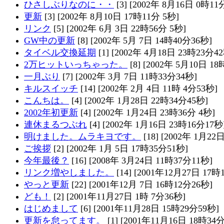
ひさしぶりなのに・・
[3] [2002年 8月16日 0時11
更新
[3] [2002年 8月10日 17時11分 5秒]
リンク
[5] [2002年 6月 3日 22時56分 5秒]
GW中の更新
[8] [2002年 5月 7日 14時40分36秒]
タイベル交換延期
[1] [2002年 4月18日 23時23分4
2万ヒットいっちゃった。
[8] [2002年 5月10日 1
一月ぶり
[7] [2002年 3月 7日 11時33分34秒]
キルスイッチ
[14] [2002年 2月 4日 11時 4分53秒]
こんちは。
[4] [2002年 1月28日 22時34分45秒]
2002年初更新
[4] [2002年 1月24日 23時36分 4秒]
連休まるつぶれ
[4] [2002年 1月16日 23時16分17秒
明けました。ムラキヨです。
[18] [2002年 1月22
ご挨拶
[2] [2002年 1月 5日 17時35分51秒]
今年最後？
[16] [2008年 3月24日 11時37分11秒]
リンク増やしました。
[14] [2001年12月27日 17時
やっと更新
[22] [2001年12月 7日 16時12分26秒]
ども！
[2] [2001年11月27日 1時 7分36秒]
はじめまして
[6] [2001年11月28日 15時29分59秒]
更新を怠ってます。
[1] [2001年11月16日 18時34