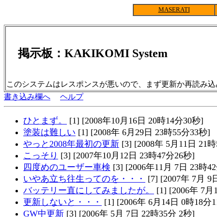
MASERATI
掲示板：KAKIKOMI System
このシステムはレスポンスが悪いので、まず更新か再読み込
書き込み欄へ
ヘルプ
ひとまず。
[1] [2008年10月16日 20時14分30秒]
塗装は難しい
[1] [2008年 6月29日 23時55分33秒]
やっと2008年最初の更新
[3] [2008年 5月11日 21
こっそり
[3] [2007年10月12日 23時47分26秒]
四度めのユーザー車検
[3] [2006年11月 7日 23時4
いやあ立ち往生ってのを・・・
[7] [2007年 7月 
バッテリー直にしてみましたが。
[1] [2006年 7
更新しないと・・・
[1] [2006年 6月14日 0時18分1
GW中更新
[3] [2006年 5月 7日 22時35分 2秒]