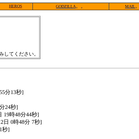
。。
HEROS
GODZILLA
MAIL
みしてください。
時55分13秒]
2分24秒]
9日 19時48分44秒]
月12日 0時48分 7秒]
1秒]