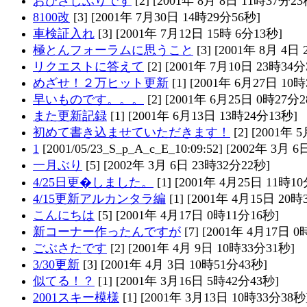
おひさしぶりです
[2] [2001年 8月 8日 11時37分23
8100改
[3] [2001年 7月30日 14時29分56秒]
車検証入れ
[3] [2001年 7月12日 15時 6分13秒]
極とんフォーラムに思うこと
[3] [2001年 8月 4日
リクエストに答えて
[2] [2001年 7月10日 23時34分
めざせ！２万ヒット更新
[1] [2001年 6月27日 10
早いものです。。。
[2] [2001年 6月25日 0時27分2
また更新記録
[1] [2001年 6月13日 13時24分13秒]
初めて書き込ませていただきます！
[2] [2001年 
1
[2001/05/23_S_p_A_c_E_10:09:52] [2002年 3月
一月ぶり
[5] [2002年 3月 6日 23時32分22秒]
4/25日更�しました。
[1] [2001年 4月25日 11時1
4/15更新アルカンタラ編
[1] [2001年 4月15日 20時
こんにちは
[5] [2001年 4月17日 0時11分16秒]
新コーナー作ったんですが
[7] [2001年 4月17日 0
ごぶさたです
[2] [2001年 4月 9日 10時33分31秒]
3/30更新
[3] [2001年 4月 3日 10時51分43秒]
似てる！？
[1] [2001年 3月16日 5時42分43秒]
2001スキー模様
[1] [2001年 3月13日 10時33分38秒