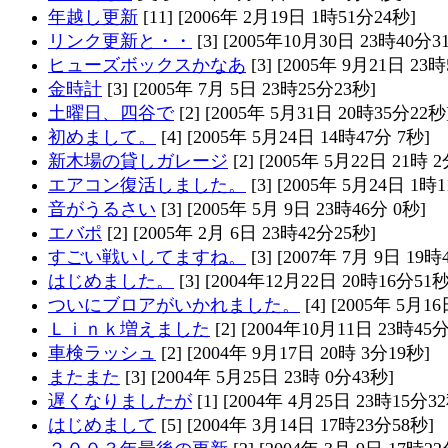
年越し更新
[11] [2006年 2月19日 1時51分24秒]
リンク更新と・・
[3] [2005年10月30日 23時40分3
ヒューズボックスかなあ
[3] [2005年 9月21日 23
金時計
[3] [2005年 7月 5日 23時25分23秒]
土曜日、四谷で
[2] [2005年 5月31日 20時35分22秒
初めまして。
[4] [2005年 5月24日 14時47分 7秒]
新木場の貸しガレージ
[2] [2005年 5月22日 21時 
エアコン復活しました。
[3] [2005年 5月24日 1時
音がうるさい
[3] [2005年 5月 9日 23時46分 0秒]
エバポ
[2] [2005年 2月 6日 23時42分25秒]
すごい戦いしてますね。
[3] [2007年 7月 9日 19時
はじめました。
[3] [2004年12月22日 20時16分51秒
ついにブロアがいかれました。
[4] [2005年 5月1
Ｌｉｎｋ増えました
[2] [2004年10月11日 23時45
車検ラッシュ
[2] [2004年 9月17日 20時 3分19秒]
またまた
[3] [2004年 5月25日 23時 0分43秒]
遅くなりましたが
[1] [2004年 4月25日 23時15分3
はじめまして
[5] [2004年 3月14日 17時23分58秒]