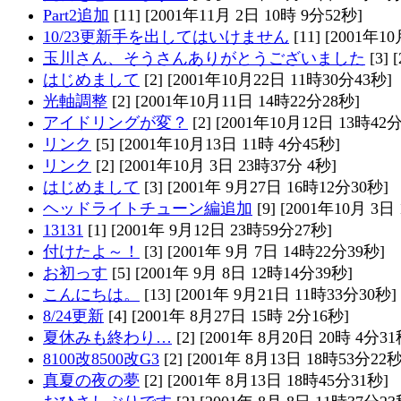
Part2追加
[11] [2001年11月 2日 10時 9分52秒]
10/23更新手を出してはいけません
[11] [2001年1
玉川さん、そうさんありがとうございました
[3]
はじめまして
[2] [2001年10月22日 11時30分43秒]
光軸調整
[2] [2001年10月11日 14時22分28秒]
アイドリングが変？
[2] [2001年10月12日 13時42分
リンク
[5] [2001年10月13日 11時 4分45秒]
リンク
[2] [2001年10月 3日 23時37分 4秒]
はじめまして
[3] [2001年 9月27日 16時12分30秒]
ヘッドライトチューン編追加
[9] [2001年10月 3日
13131
[1] [2001年 9月12日 23時59分27秒]
付けたよ～！
[3] [2001年 9月 7日 14時22分39秒]
お初っす
[5] [2001年 9月 8日 12時14分39秒]
こんにちは。
[13] [2001年 9月21日 11時33分30秒]
8/24更新
[4] [2001年 8月27日 15時 2分16秒]
夏休みも終わり…
[2] [2001年 8月20日 20時 4分31
8100改8500改G3
[2] [2001年 8月13日 18時53分22秒
真夏の夜の夢
[2] [2001年 8月13日 18時45分31秒]