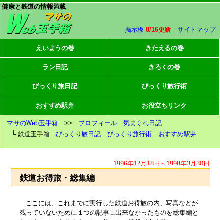
健康と鉄道の情報満載
掲示板
8/16更新
サイトマップ
えいようの巻
きたえるの巻
ラン日記
きろくの巻
びっくり旅日記
びっくり旅行術
おすすめ駅弁
お役立ちリンク
マサのWeb玉手箱
>>
プロフィール
気まぐれ日記
└ 鉄道玉手箱｜
びっくり旅日記
｜
びっくり旅行術
｜
おすすめ駅弁
1996年12月18日～1998年3月30日
鉄道お得旅・総集編
ここには、これまでに実行した鉄道お得旅の内、写真などが
残っていないために１つの記事に出来なかったものを総集編と