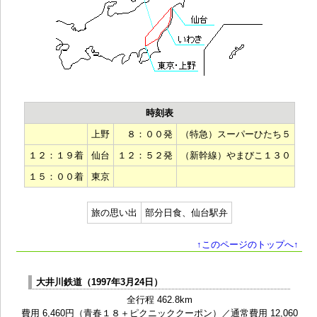
時刻表
上野
８：００発
（特急）スーパーひたち５
１２：１９着
仙台
１２：５２発
（新幹線）やまびこ１３０
１５：００着
東京
旅の思い出
部分日食、仙台駅弁
↑このページのトップへ↑
大井川鉄道（1997年3月24日）
全行程 462.8km
費用 6,460円（青春１８＋ピクニッククーポン）／通常費用 12,060