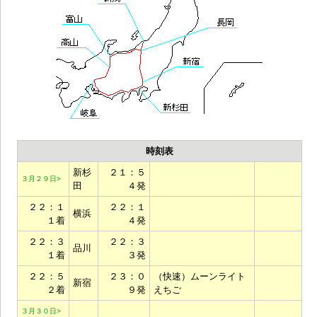
時刻表
新杉
２１：５
３月２９日>
田
４発
２２：１
２２：１
横浜
１着
４発
２２：３
２２：３
品川
１着
３発
２２：５
２３：０
（快速）ムーンライト
新宿
２着
９発
えちご
３月３０日>