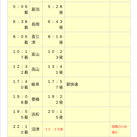
５：０６
５：２８
新潟
着
発
６：３８
６：４３
長岡
着
発
８：０６
直江
８：１６
着
津
発
１０：１
１０：２
富山
７着
３発
１２：３
１３：４
高山
２着
１発
１７：４
１７：５
岐阜
新快速
０着
７発
１９：０
１９：２
豊橋
８着
２発
１９：５
２０：１
浜松
５着
５発
２２：１
強風のため
沼津
２２：３９発
０着
遅れ