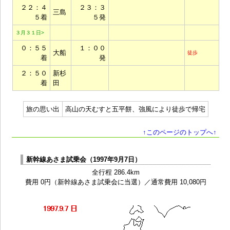
２２：４
２３：３
三島
５着
５発
３月３１日>
０：５５
１：００
大船
徒歩
着
発
２：５０
新杉
着
田
旅の思い出
高山の天むすと五平餅、強風により徒歩で帰宅
↑このページのトップへ↑
新幹線あさま試乗会（1997年9月7日）
全行程 286.4km
費用 0円（新幹線あさま試乗会に当選）／通常費用 10,080円