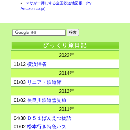
マサが一押しする全国鉄道地図帳 （by
Amazon.co.jp）
びっくり旅日記
2022年
11/12
横浜帰省
2014年
01/03
リニア・鉄道館
2013年
01/02
長良川鉄道雪見旅
2011年
04/30
Ｄ５１ばんえつ物語
01/02
松本行き特急バス