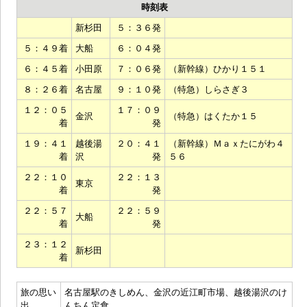
時刻表
新杉田
５：３６発
５：４９着
大船
６：０４発
６：４５着
小田原
７：０６発
（新幹線）ひかり１５１
８：２６着
名古屋
９：１０発
（特急）しらさぎ３
１２：０５
１７：０９
金沢
（特急）はくたか１５
着
発
１９：４１
越後湯
２０：４１
（新幹線）Ｍａｘたにがわ４
着
沢
発
５６
２２：１０
２２：１３
東京
着
発
２２：５７
２２：５９
大船
着
発
２３：１２
新杉田
着
旅の思い
名古屋駅のきしめん、金沢の近江町市場、越後湯沢のけ
出
んちん定食