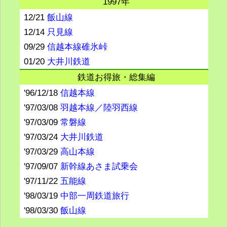
1997年
12/21
飯山線
12/14
只見線
09/29
信越本線碓氷峠
01/20
大井川鉄道
鉄道お得旅・総集編
'96/12/18
信越本線
'97/03/08
羽越本線／陸羽西線
'97/03/09
常磐線
'97/03/24
大井川鉄道
'97/03/29
高山本線
'97/09/07
新幹線あさま試乗会
'97/11/22
五能線
'98/03/19
中部一周鉄道旅行
'98/03/30
飯山線