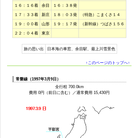
１６：１６着
余目
１６：３８発
１７：３３着
新庄
１８：０３発
（特急）こまくさ１４
１９：００着
山形
１９：１７発
（新幹線）つばさ１５６
２２：０４着
東京
旅の思い出
日本海の車窓、余目駅、最上川雪景色
↑このページのトップへ↑
常磐線（1997年3月9日）
全行程 700.0km
費用 0円（前日に含む）／通常費用 15,430円