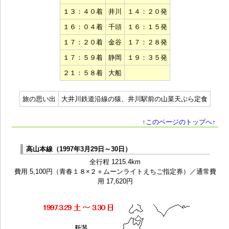
１３：４０着
井川
１４：２０発
１６：０４着
千頭
１６：１５発
１７：２０着
金谷
１７：２８発
１７：５９着
静岡
１９：３５発
２１：５８着
大船
旅の思い出
大井川鉄道沿線の猿、井川駅前の山菜天ぷら定食
↑このページのトップへ↑
高山本線（1997年3月29日～30日）
全行程 1215.4km
費用 5,100円（青春１８×２＋ムーンライトえちご指定券）／通常費
用 17,620円