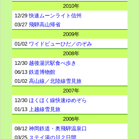
2010年
12/29
快速ムーンライト信州
03/27
飛騨高山帰省
2009年
01/02
ワイドビューひだ／のぞみ
2008年
12/30
越後湯沢駅食べ歩き
06/13
鉄道博物館
01/02
高山線／北陸線雪見旅
2007年
12/30
ほくほく線快速ゆめぞら
01/13
上越線雪見旅
2006年
08/12
神岡鉄道・奥飛騨温泉口
03/25
ステイ湯の川２日間