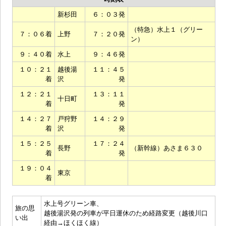
新杉田
６：０３発
（特急）水上１（グリー
７：０６着
上野
７：２０発
ン）
９：４０着
水上
９：４６発
１０：２１
越後湯
１１：４５
着
沢
発
１２：２１
１３：１１
十日町
着
発
１４：２７
戸狩野
１４：２９
着
沢
発
１５：２５
１７：２４
長野
（新幹線）あさま６３０
着
発
１９：０４
東京
着
水上号グリーン車、
旅の思
越後湯沢発の列車が平日運休のため経路変更（越後川口
い出
経由→ほくほく線）