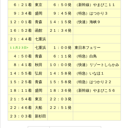
６：２１着
東京
６：５０発
（新幹線）やまびこ１１
９：３４着
盛岡
９：４５発
（特急）はつかり３
１２：０１着
青森
１４：１５発
（快速）海峡９
１６：５２着
函館
２１：３４発
２１：４４着
七重浜
七重浜
１：００発
東日本フェリー
１１月２３日>
４：５０着
青森
６：１１発
（特急）白鳥
８：４１着
秋田
１０：００発
（快速）リゾートしらかみ
１４：５５着
弘前
１４：５８発
（特急）いなほ１
１５：２５着
青森
１５：５８発
（特急）はつかり２２
１８：１１着
盛岡
１８：３６発
（新幹線）やまびこ５６
２１：５４着
東京
２２：０３発
２２：４６着
大船
２２：５１発
２３：０３着
新杉田