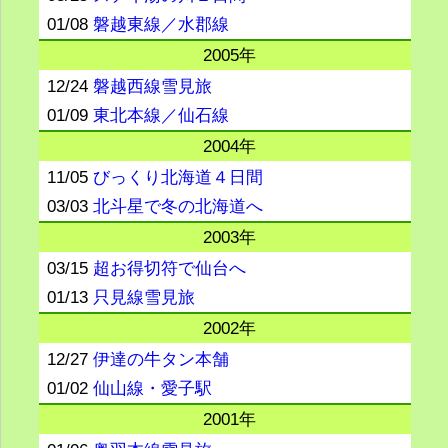
01/08
磐越東線／水郡線
2005年
12/24
磐越西線雪見旅
01/09
東北本線／仙石線
2004年
11/05
びっくり北海道４日間
03/03
北斗星で冬の北海道へ
2003年
03/15
超お得切符で仙台へ
01/13
只見線雪見旅
2002年
12/27
伊達の牛タン本舗
01/02
仙山線・愛子駅
2001年