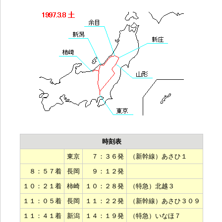
時刻表
東京
７：３６発
（新幹線）あさひ１
８：５７着
長岡
９：１２発
１０：２１着
柿崎
１０：２８発
（特急）北越３
１１：０５着
長岡
１１：２２発
（新幹線）あさひ３０９
１１：４１着
新潟
１４：１９発
（特急）いなほ７