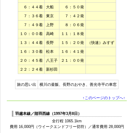
６：４４着
大船
６：５０発
７：３６着
東京
７：４２発
７：４９着
上野
８：０６発
１０：００着
高崎
１１：１８発
１３：４４着
長野
１５：２０発
（快速）みすず
１６：３０着
松本
１６：４１発
２０：４５着
八王子
２１：００発
２２：２４着
新杉田
旅の思い出
横川の釜飯、長野のおやき、善光寺平の車窓
↑このページのトップへ↑
羽越本線／陸羽西線（1997年3月8日）
全行程 1065.1km
費用 16,000円（ウイークエンドフリー切符）／通常費用 28,000円