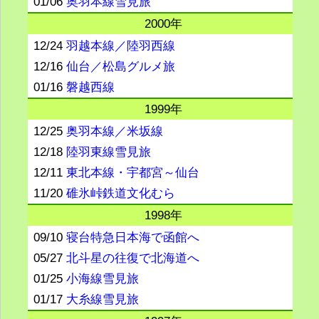
01/06
奥羽本線雪見旅
2000年
12/24
羽越本線／陸羽西線
12/16
仙台／松島グルメ旅
01/16
磐越西線
1999年
12/25
奥羽本線／米坂線
12/18
陸羽東線雪見旅
12/11
東北本線・宇都宮～仙台
11/20
碓氷峠鉄道文化むら
1998年
09/10
寝台特急日本海で函館へ
05/27
北斗星の往復で北海道へ
01/25
小海線雪見旅
01/17
大糸線雪見旅