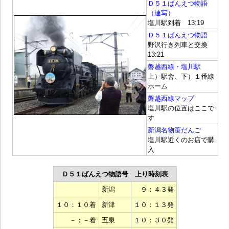
Ｄ５１ばんえつ物語
（連写）
塩川駅到着 13:19
Ｄ５１ばんえつ物語
野沢行き列車と交換
13:21
磐越西線・塩川駅
上）駅舎、下）１番線
ホーム
磐越西線マップ
塩川駅の位置はここで
す
新潟名物笹だんご
塩川駅近くのお店で購
入
Ｄ５１ばんえつ物語号 上り時刻表
新潟
９：４３発
１０：１０着
新津
１０：１３発
－：－着
五泉
１０：３０発