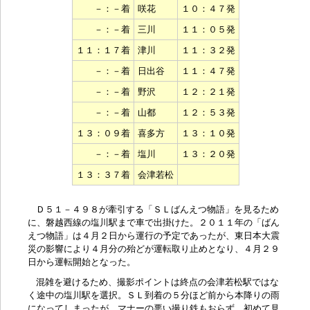
－：－着
咲花
１０：４７発
－：－着
三川
１１：０５発
１１：１７着
津川
１１：３２発
－：－着
日出谷
１１：４７発
－：－着
野沢
１２：２１発
－：－着
山都
１２：５３発
１３：０９着
喜多方
１３：１０発
－：－着
塩川
１３：２０発
１３：３７着
会津若松
Ｄ５１－４９８が牽引する「
ＳＬばんえつ物語
」を見るため
に、
磐越西線
の
塩川駅
まで車で出掛けた。２０１１年の「ばん
えつ物語」は４月２日から運行の予定であったが、東日本大震
災の影響により４月分の殆どが運転取り止めとなり、４月２９
日から運転開始となった。
混雑を避けるため、撮影ポイントは終点の会津若松駅ではな
く途中の塩川駅を選択。ＳＬ到着の５分ほど前から本降りの雨
になってしまったが、マナーの悪い撮り鉄もおらず、初めて見