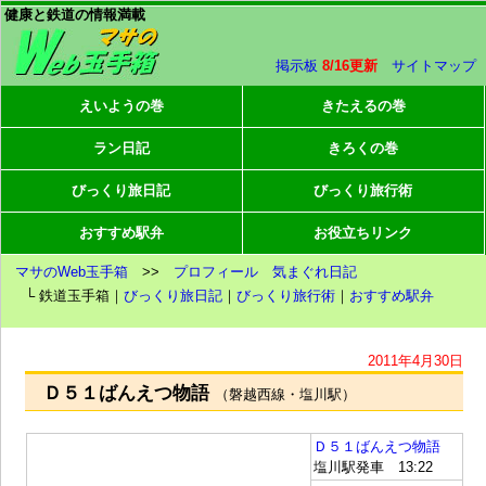
健康と鉄道の情報満載
掲示板
8/16更新
サイトマップ
えいようの巻
きたえるの巻
ラン日記
きろくの巻
びっくり旅日記
びっくり旅行術
おすすめ駅弁
お役立ちリンク
マサのWeb玉手箱
>>
プロフィール
気まぐれ日記
└ 鉄道玉手箱｜
びっくり旅日記
｜
びっくり旅行術
｜
おすすめ駅弁
2011年4月30日
Ｄ５１ばんえつ物語
（磐越西線・塩川駅）
Ｄ５１ばんえつ物語
塩川駅発車 13:22