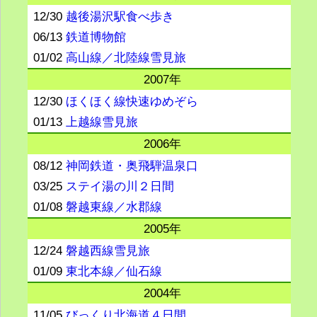
12/30
越後湯沢駅食べ歩き
06/13
鉄道博物館
01/02
高山線／北陸線雪見旅
2007年
12/30
ほくほく線快速ゆめぞら
01/13
上越線雪見旅
2006年
08/12
神岡鉄道・奥飛騨温泉口
03/25
ステイ湯の川２日間
01/08
磐越東線／水郡線
2005年
12/24
磐越西線雪見旅
01/09
東北本線／仙石線
2004年
11/05
びっくり北海道４日間