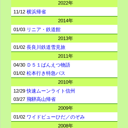
2022年
11/12
横浜帰省
2014年
01/03
リニア・鉄道館
2013年
01/02
長良川鉄道雪見旅
2011年
04/30
Ｄ５１ばんえつ物語
01/02
松本行き特急バス
2010年
12/29
快速ムーンライト信州
03/27
飛騨高山帰省
2009年
01/02
ワイドビューひだ／のぞみ
2008年