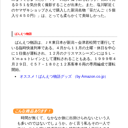
るＤ５１を気分良く撮影することが出来た。また、塩川駅近く
のヤマザキショップさんで購入した新潟名物「笹だんご（５個
入り４５０円）」は、とっても柔らかくて美味しかった。
ばんえつ物語
ばんえつ物語は、ＪＲ東日本が新潟～会津若松間で運行して
いる
臨時快速列車
である。４月から１１月の土曜・休日を中心
に１往復が運転され、１２月のクリスマスシーズンにはＳＬ－
Ｘ’ｍａｓトレインとして運転されることもある。１９９９年４
月２９日、Ｃ５７－１８０と１２系客車６両の専用編成で運転
開始。
オススメ！ばんえつ物語グッズ （by Amazon.co.jp）
時間が無くて、なかなか旅に出掛けられないという人
も多いのではないでしょうか。かく言う私もその一人で