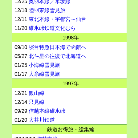
12/25
奥羽本線／米坂線
12/18
陸羽東線雪見旅
12/11
東北本線・宇都宮～仙台
11/20
碓氷峠鉄道文化むら
1998年
09/10
寝台特急日本海で函館へ
05/27
北斗星の往復で北海道へ
01/25
小海線雪見旅
01/17
大糸線雪見旅
1997年
12/21
飯山線
12/14
只見線
09/29
信越本線碓氷峠
01/20
大井川鉄道
鉄道お得旅・総集編