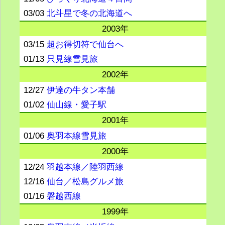
03/03
北斗星で冬の北海道へ
2003年
03/15
超お得切符で仙台へ
01/13
只見線雪見旅
2002年
12/27
伊達の牛タン本舗
01/02
仙山線・愛子駅
2001年
01/06
奥羽本線雪見旅
2000年
12/24
羽越本線／陸羽西線
12/16
仙台／松島グルメ旅
01/16
磐越西線
1999年