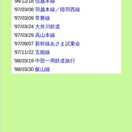
'96/12/18
信越本線
'97/03/08
羽越本線／陸羽西線
'97/03/09
常磐線
'97/03/24
大井川鉄道
'97/03/29
高山本線
'97/09/07
新幹線あさま試乗会
'97/11/22
五能線
'98/03/19
中部一周鉄道旅行
'98/03/30
飯山線