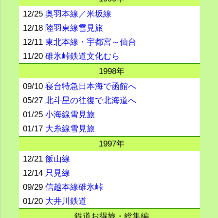
12/25
奥羽本線／米坂線
12/18
陸羽東線雪見旅
12/11
東北本線・宇都宮～仙台
11/20
碓氷峠鉄道文化むら
1998年
09/10
寝台特急日本海で函館へ
05/27
北斗星の往復で北海道へ
01/25
小海線雪見旅
01/17
大糸線雪見旅
1997年
12/21
飯山線
12/14
只見線
09/29
信越本線碓氷峠
01/20
大井川鉄道
鉄道お得旅・総集編