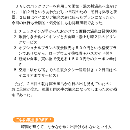
ＪＡＬのパックツアーを利用して函館・湯の川温泉へ出かけ
た。１泊２日というあわただしい日程のため、初日は温泉と夜
景、２日目はベイエリア観光のみに絞ったプランになったが、
今回の旅行も金額的・気分的にもお得度満載であった。
チェックインが早かったおかげで１度目の温泉は貸切状態
敷膳付き夕食バイキングと夕食時・湯上り時２回のドリン
クサービス
オプショナルプランの夜景観光は５００円という格安プラ
ンでありながら、ロープウェイ往復券＋バスガイド付き
観光や食事、買い物で使える１５００円分のクーポン券付
き
空港・駅から宿までの往復タクシー送迎付き（２日目はベ
イエリアまでサービス）
ただ、２日目の朝は露天風呂から日の出も見えていたのに、
急に天候が崩れ、強風と雨の中の観光になってしまったのが残
念であった。
時間が無くて、なかなか旅に出掛けられないという人