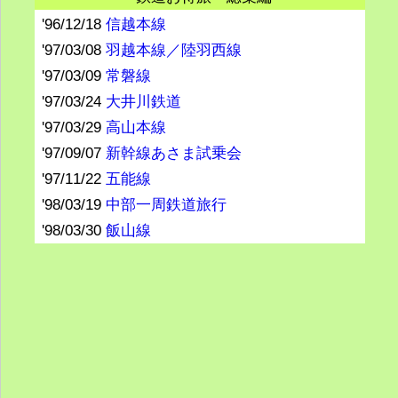
'96/12/18
信越本線
'97/03/08
羽越本線／陸羽西線
'97/03/09
常磐線
'97/03/24
大井川鉄道
'97/03/29
高山本線
'97/09/07
新幹線あさま試乗会
'97/11/22
五能線
'98/03/19
中部一周鉄道旅行
'98/03/30
飯山線