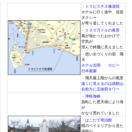
・
トラピスチヌ修道院
ホテルに行く途中、送迎
タクシー
が寄り道してくれました
・
１００万ドルの夜景
風が強かったおかげで、
空気が
澄んで綺麗に見えました
・想い出づくりの宿 飛
天
ホテル玄関
ロビー
日本庭園
・飛天最上階からの風景
遠くに見えるのは函館山
右前方に五稜郭タワー
・
津軽海峡
急転した悪天候により海
が
かなり荒れていました
・
はこだて明治館
雨のベイエリアから見た
函館山