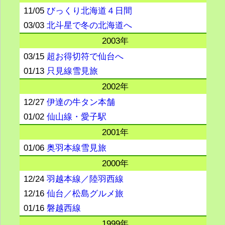
11/05
びっくり北海道４日間
03/03
北斗星で冬の北海道へ
2003年
03/15
超お得切符で仙台へ
01/13
只見線雪見旅
2002年
12/27
伊達の牛タン本舗
01/02
仙山線・愛子駅
2001年
01/06
奥羽本線雪見旅
2000年
12/24
羽越本線／陸羽西線
12/16
仙台／松島グルメ旅
01/16
磐越西線
1999年