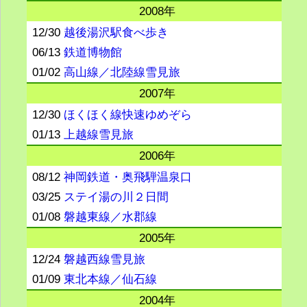
2008年
12/30
越後湯沢駅食べ歩き
06/13
鉄道博物館
01/02
高山線／北陸線雪見旅
2007年
12/30
ほくほく線快速ゆめぞら
01/13
上越線雪見旅
2006年
08/12
神岡鉄道・奥飛騨温泉口
03/25
ステイ湯の川２日間
01/08
磐越東線／水郡線
2005年
12/24
磐越西線雪見旅
01/09
東北本線／仙石線
2004年