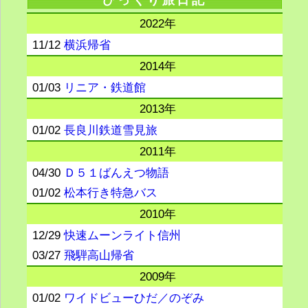
びっくり旅日記
2022年
11/12
横浜帰省
2014年
01/03
リニア・鉄道館
2013年
01/02
長良川鉄道雪見旅
2011年
04/30
Ｄ５１ばんえつ物語
01/02
松本行き特急バス
2010年
12/29
快速ムーンライト信州
03/27
飛騨高山帰省
2009年
01/02
ワイドビューひだ／のぞみ