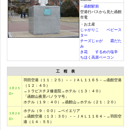
・
函館駅前
空港行バスから見た函館
市電
・お土産
じゃがりこ
ベビース
ター
チーズじゃが
霜だた
み
き花
するめの塩辛
ちほく高原ベーコン
工 程 表
羽田空港（１１：２５）－－ＪＡＬ１１６５－→函館空港
（１２：４５）
３月２５
→トラピスチヌ修道院→ホテル（１３：４０）
日>
「函館山夜景パノラマ号」
ホテル（１９：４０）→函館山→ホテル（２１：２０）
ホテル（９：００）→ベイエリア
３月２６
→函館空港（１３：３０）－－ＪＡＬ１１６４－→羽田空
日>
港（１４：５５）