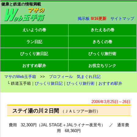
健康と鉄道の情報満載
掲示板
8/16更新
サイトマップ
えいようの巻
きたえるの巻
ラン日記
きろくの巻
びっくり旅日記
びっくり旅行術
おすすめ駅弁
お役立ちリンク
マサのWeb玉手箱
>>
プロフィール
気まぐれ日記
└ 鉄道玉手箱｜
びっくり旅日記
｜
びっくり旅行術
｜
おすすめ駅弁
2006年3月25日～26日
ステイ湯の川２日間
（ＪＡＬツアー旅行）
費用 32,300円（JAL STAGE＋JALライナー夜景号） ／ 通常費
用 68,360円