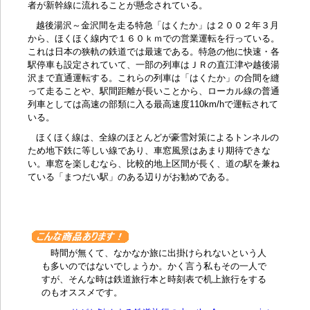
者が新幹線に流れることが懸念されている。
越後湯沢～金沢間を走る特急「はくたか」は２００２年３月
から、ほくほく線内で１６０ｋｍでの営業運転を行っている。
これは日本の狭軌の鉄道では最速である。特急の他に快速・各
駅停車も設定されていて、一部の列車はＪＲの直江津や越後湯
沢まで直通運転する。これらの列車は「はくたか」の合間を縫
って走ることや、駅間距離が長いことから、ローカル線の普通
列車としては高速の部類に入る最高速度110km/hで運転されて
いる。
ほくほく線は、全線のほとんどが豪雪対策によるトンネルの
ため地下鉄に等しい線であり、車窓風景はあまり期待できな
い。車窓を楽しむなら、比較的地上区間が長く、道の駅を兼ね
ている「まつだい駅」のある辺りがお勧めである。
時間が無くて、なかなか旅に出掛けられないという人
も多いのではないでしょうか。かく言う私もその一人で
すが、そんな時は鉄道旅行本と時刻表で机上旅行をする
のもオススメです。