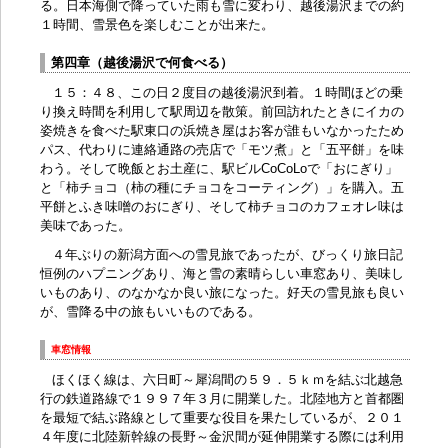
る。日本海側で降っていた雨も雪に変わり、越後湯沢までの約
１時間、雪景色を楽しむことが出来た。
第四章（越後湯沢で何食べる）
１５：４８、この日２度目の越後湯沢到着。１時間ほどの乗
り換え時間を利用して駅周辺を散策。前回訪れたときにイカの
姿焼きを食べた駅東口の浜焼き屋はお客が誰もいなかったため
パス、代わりに連絡通路の売店で「モツ煮」と「五平餅」を味
わう。そして晩飯とお土産に、駅ビルCoCoLoで「おにぎり」
と「柿チョコ（柿の種にチョコをコーティング）」を購入。五
平餅とふき味噌のおにぎり、そして柿チョコのカフェオレ味は
美味であった。
４年ぶりの新潟方面への雪見旅であったが、びっくり旅日記
恒例のハプニングあり、海と雪の素晴らしい車窓あり、美味し
いものあり、のなかなか良い旅になった。好天の雪見旅も良い
が、雪降る中の旅もいいものである。
車窓情報
ほくほく線は、六日町～犀潟間の５９．５ｋｍを結ぶ北越急
行の鉄道路線で１９９７年３月に開業した。北陸地方と首都圏
を最短で結ぶ路線として重要な役目を果たしているが、２０１
４年度に北陸新幹線の長野～金沢間が延伸開業する際には利用