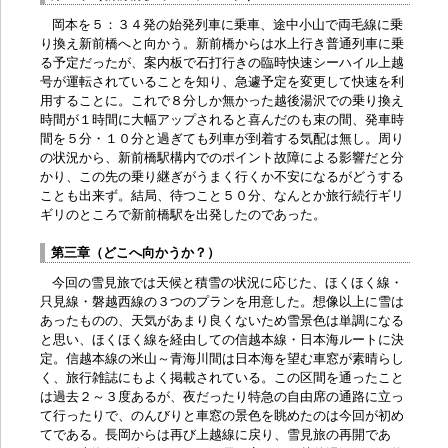
岡本を５：３４発の始発列車に乗車、途中小山で両毛線に乗
り換え新前橋へと向かう。新前橋からは水上行き普通列車に乗
る予定だったが、案内板で石打行きの臨時快速シーハイル上越
号が運転されていることを知り、急遽予定を変更して快速を利
用することに。これで８分しか無かった越後湯沢での乗り換え
時間が１時間に大幅アップされると喜んだのも束の間、発車時
間を５分・１０分と過ぎても列車が到着する気配は無し。周り
の状況から、新前橋駅構内でのポイント故障による影響だと分
かり、この先の乗り継ぎがうまく行くか不安になるがどうする
ことも出来ず。結局、待つこと５０分、なんとか旅行続行ギリ
ギリのところで新前橋駅を出発したのであった。
第三章（どこへ向かうか？）
今回の雪見旅では天候と積雪の状況に応じた、ほくほく線・
只見線・磐越西線の３つのプランを用意した。想像以上に雪は
あったものの、天気があまり良くないため雪景色は単調になる
と思い、ほくほく線を経由しての信越本線・日本海ルートに決
定。信越本線の米山～青海川間は日本海を望む車窓が素晴らし
く、旅行雑誌にもよく掲載されている。この区間を通ったこと
は過去２～３度あるが、夜だったり特急の自由席の通路に立っ
て行ったりで、のんびりと車窓の景色を眺めたのは今回が初め
てである。長岡からは再び上越線に戻り、雪見旅の再開であ