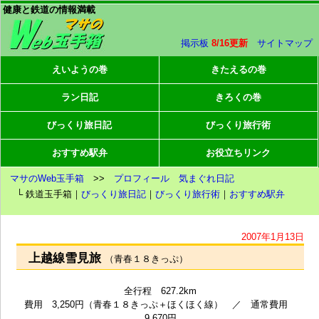
健康と鉄道の情報満載
掲示板
8/16更新
サイトマップ
えいようの巻
きたえるの巻
ラン日記
きろくの巻
びっくり旅日記
びっくり旅行術
おすすめ駅弁
お役立ちリンク
マサのWeb玉手箱
>>
プロフィール
気まぐれ日記
└ 鉄道玉手箱｜
びっくり旅日記
｜
びっくり旅行術
｜
おすすめ駅弁
2007年1月13日
上越線雪見旅
（青春１８きっぷ）
全行程 627.2km
費用 3,250円（青春１８きっぷ＋ほくほく線） ／ 通常費用
9,670円