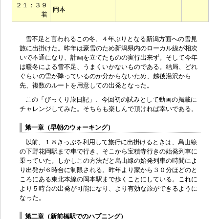
２１：３９
岡本
着
雪不足と言われるこの冬、４年ぶりとなる新潟方面への雪見
旅に出掛けた。昨年は豪雪のため新潟県内のローカル線が相次
いで不通になり、計画を立てたものの実行出来ず。そして今年
は暖冬による雪不足、うまくいかないものである。結局、どれ
ぐらいの雪が降っているのか分からないため、越後湯沢から
先、複数のルートを用意しての出発となった。
この「びっくり旅日記」、今回初の試みとして動画の掲載に
チャレンジしてみた。そちらも楽しんで頂ければ幸いである。
第一章（早朝のウォーキング）
以前、１８きっぷを利用して旅行に出掛けるときは、烏山線
の下野花岡駅まで車で行き、そこから宝積寺行きの始発列車に
乗っていた。しかしこの方法だと烏山線の始発列車の時間によ
り出発が６時台に制限される。昨年より家から３０分ほどのと
ころにある東北本線の岡本駅まで歩くことにしている。これに
より５時台の出発が可能になり、より有効な旅ができるように
なった。
第二章（新前橋駅でのハプニング）