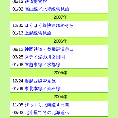
06/13
鉄道博物館
01/02
高山線／北陸線雪見旅
2007年
12/30
ほくほく線快速ゆめぞら
01/13
上越線雪見旅
2006年
08/12
神岡鉄道・奥飛騨温泉口
03/25
ステイ湯の川２日間
01/08
磐越東線／水郡線
2005年
12/24
磐越西線雪見旅
01/09
東北本線／仙石線
2004年
11/05
びっくり北海道４日間
03/03
北斗星で冬の北海道へ