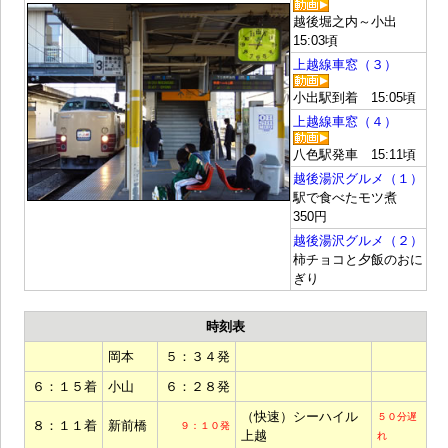
越後堀之内～小出
15:03頃
上越線車窓（３）
小出駅到着 15:05頃
上越線車窓（４）
八色駅発車 15:11頃
越後湯沢グルメ（１）
駅で食べたモツ煮
350円
越後湯沢グルメ（２）
柿チョコと夕飯のおに
ぎり
時刻表
岡本
５：３４発
６：１５着
小山
６：２８発
（快速）シーハイル
５０分遅
８：１１着
新前橋
９：１０発
上越
れ