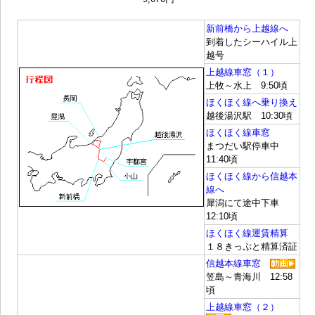
新前橋から上越線へ
到着したシーハイル上
越号
上越線車窓（１）
上牧～水上 9:50頃
ほくほく線へ乗り換え
越後湯沢駅 10:30頃
ほくほく線車窓
まつだい駅停車中
11:40頃
ほくほく線から信越本
線へ
犀潟にて途中下車
12:10頃
ほくほく線運賃精算
１８きっぷと精算済証
信越本線車窓
笠島～青海川 12:58
頃
上越線車窓（２）