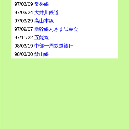
'97/03/09
常磐線
'97/03/24
大井川鉄道
'97/03/29
高山本線
'97/09/07
新幹線あさま試乗会
'97/11/22
五能線
'98/03/19
中部一周鉄道旅行
'98/03/30
飯山線