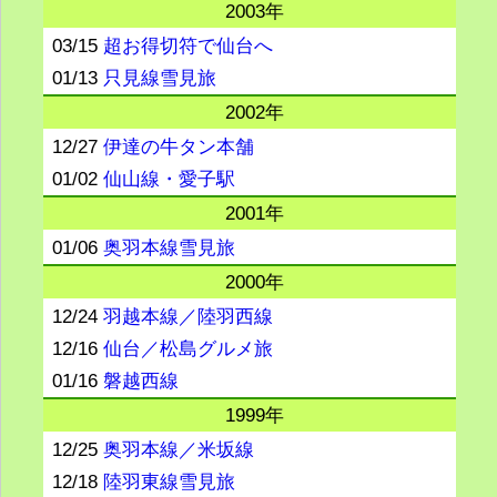
2003年
03/15
超お得切符で仙台へ
01/13
只見線雪見旅
2002年
12/27
伊達の牛タン本舗
01/02
仙山線・愛子駅
2001年
01/06
奥羽本線雪見旅
2000年
12/24
羽越本線／陸羽西線
12/16
仙台／松島グルメ旅
01/16
磐越西線
1999年
12/25
奥羽本線／米坂線
12/18
陸羽東線雪見旅