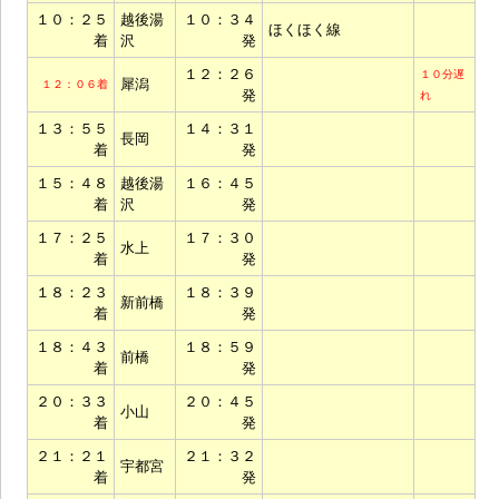
１０：２５
越後湯
１０：３４
ほくほく線
着
沢
発
１２：２６
１０分遅
犀潟
１２：０６着
発
れ
１３：５５
１４：３１
長岡
着
発
１５：４８
越後湯
１６：４５
着
沢
発
１７：２５
１７：３０
水上
着
発
１８：２３
１８：３９
新前橋
着
発
１８：４３
１８：５９
前橋
着
発
２０：３３
２０：４５
小山
着
発
２１：２１
２１：３２
宇都宮
着
発