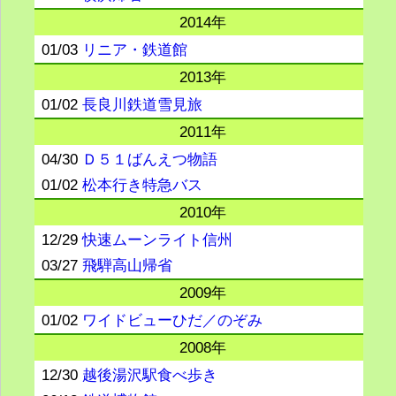
2014年
01/03
リニア・鉄道館
2013年
01/02
長良川鉄道雪見旅
2011年
04/30
Ｄ５１ばんえつ物語
01/02
松本行き特急バス
2010年
12/29
快速ムーンライト信州
03/27
飛騨高山帰省
2009年
01/02
ワイドビューひだ／のぞみ
2008年
12/30
越後湯沢駅食べ歩き