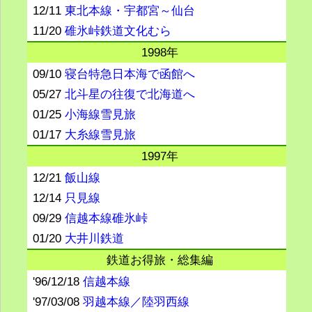
12/11
東北本線・宇都宮～仙台
11/20
碓氷峠鉄道文化むら
1998年
09/10
寝台特急日本海で函館へ
05/27
北斗星の往復で北海道へ
01/25
小海線雪見旅
01/17
大糸線雪見旅
1997年
12/21
飯山線
12/14
只見線
09/29
信越本線碓氷峠
01/20
大井川鉄道
鉄道お得旅・総集編
'96/12/18
信越本線
'97/03/08
羽越本線／陸羽西線