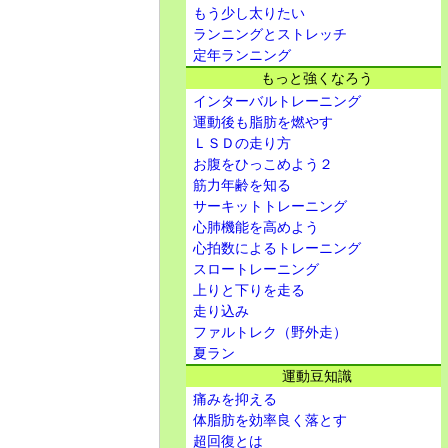
もう少し太りたい
ランニングとストレッチ
定年ランニング
もっと強くなろう
インターバルトレーニング
運動後も脂肪を燃やす
ＬＳＤの走り方
お腹をひっこめよう２
筋力年齢を知る
サーキットトレーニング
心肺機能を高めよう
心拍数によるトレーニング
スロートレーニング
上りと下りを走る
走り込み
ファルトレク（野外走）
夏ラン
運動豆知識
痛みを抑える
体脂肪を効率良く落とす
超回復とは