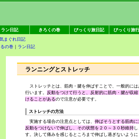
ラン日記
きろくの巻
びっくり旅日記
びっくり旅
気まぐれ日記
えるの巻
｜
ラン日記
ランニングとストレッチ
ストレッチとは、筋肉・腱を伸ばすことで、一般的には
行います。
反動をつけて行うと、反射的に筋肉・腱が収縮
けることがある
ので注意が必要です。
ストレッチの方法
実施する場合の注意点としては、
伸ばそうとする筋肉に
反動をつけないで伸ばし、その状態を２０～３０秒維持
し
す。決して痛みを感じるところまで伸ばし過ぎないように