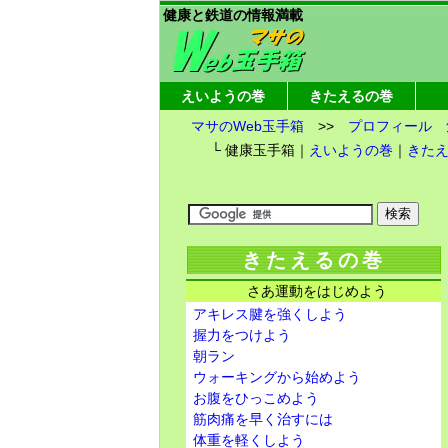
健康と鉄道の情報満載
えいようの巻
きたえるの巻
マサのWeb玉手箱
>>
プロフィール
└ 健康玉手箱｜
えいようの巻
｜
きた
きたえるの巻
さあ運動をはじめよう
アキレス腱を強くしよう
握力をつけよう
朝ラン
ウォーキングから始めよう
お腹をひっこめよう
筋肉痛を早く治すには
体重を軽くしよう