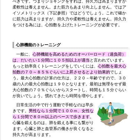
べきです。つまりジョギングをすれば、持久力は高まりますが
柔軟性は養えません。また筋力もあまり向上しません。ではア
イソメトリックス（下記参照）ではどうでしょう。これで確か
に筋力は高まりますが、持久力や柔軟性は養えません。
持久力
をつける
為には、心拍数を上げたトレーニングが必要です。
心肺機能のトレーニング
一般に、
心肺機能を高める
ための
オーバーロード（過負荷）
は、だいたい１分間に１０５拍以上が適当
と言われています。
もっと効率良くトレーニングをしていくには、
心拍数を
最大心
拍数
の７０～８５％ぐらいに上昇させるとより効果的
でしょ
う。最大心拍数の計算の仕方は、２２０－年齢ですので、３０
歳の人の最大心拍数は１９０となります。最初は無理をせず最
大心拍数の７０％ぐらいからスタートし、時間も１５分ぐらい
が良いでしょう。慣れてきたら時間を増やします。
日常生活の中で行う運動で手軽なのは
早歩
き
です。
男性なら１分間で１００ｍ、女性な
ら１分間で８０ｍ以上のペースで歩きます
。
心臓を鍛えるのは、肺を鍛える事にも繋がり
ます。心臓と肺と血管系の働きが良くなると
持久力が高まります。