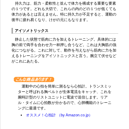
持久力は、筋力・柔軟性と並んで体力を構成する重要な要素
の１つです。どれも大切で、これらの内のどの１つが低くても
体力があるとは言えません。特に持久力が不足すると、運動の
後半に疲れ易くなり、けがの元にもなります。
アイソメトリックス
静止した状態で筋肉に力を加えるトレーニング。具体的には
胸の前で両手を合わせ力一杯押し合うなど。これは大胸筋の強
化につながる。これに対して、動作を与えながら筋肉に力を加
えるトレーニングをアイソトニックスと言う。腕立て伏せなど
がこれにあたる。
運動中の心拍を簡単に測るなら心拍計。トランスミッ
ターと呼ばれる胸ベルトが生体電流をキャッチ、これを
腕時計型のリストユニットに電波で送信します。リア
ル・タイムに心拍数が分かるので、心肺機能のトレーニ
ングに最適です。
オススメ！心拍計 （by Amazon.co.jp）