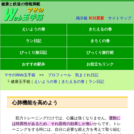
健康と鉄道の情報満載
掲示板
8/16更新
サイトマップ
えいようの巻
きたえるの巻
ラン日記
きろくの巻
びっくり旅日記
びっくり旅行術
おすすめ駅弁
お役立ちリンク
マサのWeb玉手箱
>>
プロフィール
気まぐれ日記
└ 健康玉手箱｜
えいようの巻
｜
きたえるの巻
｜
ラン日記
心肺機能を高めよう
筋力トレーニングだけでは、心臓は強くなりません。
運動に
は特異性があるため、それ固有の効果しか無い
からです。トレ
ーニングをする時には、自分に必要な鍛え方を考えて取り組む