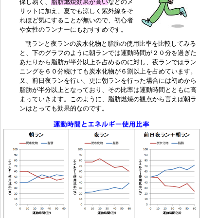
保し易く
、
脂肪燃焼効果が高い
などのメ
リットに加え、
夏でも涼しく
紫外線をそ
れほど気にすることが無いので、初心者
や女性のランナーにもおすすめです。
朝ランと夜ランの炭水化物と脂肪の使用比率を比較してみる
と、下のグラフのように朝ランでは運動時間が２０分を過ぎた
あたりから脂肪が半分以上を占めるのに対し、夜ランではラン
ニングを６０分続けても炭水化物が６割以上を占めています。
又、前日夜ランを行い、更に朝ランを行った場合には初めから
脂肪が半分以上となっており、その比率は運動時間とともに高
まっていきます。このように、脂肪燃焼の観点から言えば朝ラ
ンはとっても効果的なのです。