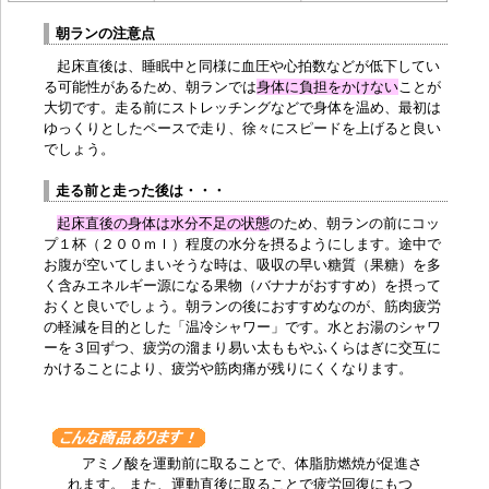
朝ランの注意点
起床直後は、睡眠中と同様に血圧や心拍数などが低下してい
る可能性があるため、朝ランでは
身体に負担をかけない
ことが
大切です。
走る前にストレッチング
などで身体を温め、
最初は
ゆっくりとしたペース
で走り、
徐々にスピードを上げる
と良い
でしょう。
走る前と走った後は・・・
起床直後の身体は水分不足
の状態
のため、朝ランの前にコッ
プ１杯（２００ｍｌ）程度の水分を摂るようにします。途中で
お腹が空いてしまいそうな時は、吸収の早い糖質（果糖）を多
く含みエネルギー源になる果物（
バナナがおすすめ
）を摂って
おくと良いでしょう。朝ランの後におすすめなのが、
筋肉疲労
の軽減
を目的とした「
温冷シャワー
」です。水とお湯のシャワ
ーを３回ずつ、疲労の溜まり易い太ももやふくらはぎに交互に
かけることにより、疲労や筋肉痛が残りにくくなります。
アミノ酸を運動前に取ることで、体脂肪燃焼が促進さ
れます。 また、運動直後に取ることで疲労回復にもつ