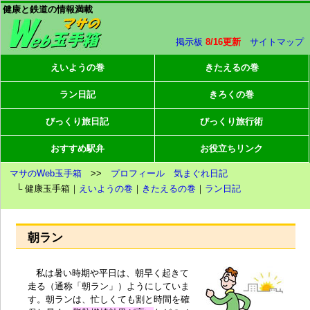
健康と鉄道の情報満載
掲示板
8/16更新
サイトマップ
えいようの巻
きたえるの巻
ラン日記
きろくの巻
びっくり旅日記
びっくり旅行術
おすすめ駅弁
お役立ちリンク
マサのWeb玉手箱
>>
プロフィール
気まぐれ日記
└ 健康玉手箱｜
えいようの巻
｜
きたえるの巻
｜
ラン日記
朝ラン
私は暑い時期や平日は、朝早く起きて
走る（通称「朝ラン」）ようにしていま
す。朝ランは、忙しくても割と
時間を確