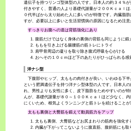
遺伝子を持つリンゴ型体型の人です。日本人の約３４％が
付きやすく、普通の人より基礎代謝量が２００Ｋｃａｌほ
０代半ばから太り始めた人に多いのが特徴です。内臓脂肪
すが、必要以上に多いと生活習慣病の原因になるため注意
すっきりお腹への道は
背筋強化
にあり
腹筋だけではなく身体の裏側の背筋も同じように鍛
ももを引き上げる腸腰筋の筋トレにトライ
肩甲骨周辺の凝りを取り除き腹式呼吸を心がける
おへその１０ｃｍほど下のあたりがひっぱられる感
洋ナシ型
下腹部やヒップ、太ももの肉付きが良い、いわゆる
下半
という肥満遺伝子を持つ洋ナシ型体型の人です。日本人の
れ、男性よりも女性に多く、皮下脂肪をためやすいのが特
んが、基礎代謝量が８０～１００Ｋｃａｌほど少なく、内
にくいため、根気よくランニングと筋トレを続けることが
太もも裏側
と
大臀筋
を鍛えて動員筋力をアップ
太もも裏側、大臀筋などお尻まわりの筋肉を強化す
内臓が下がってこないように腹直筋、腹斜筋にも取