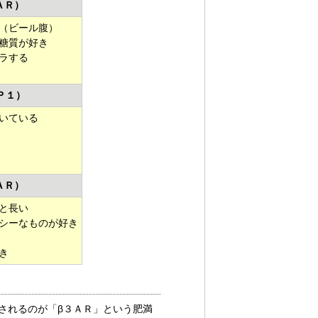
ＡＲ）
（ビール腹）
糖質が好き
ラする
Ｐ１）
いている
ＡＲ）
と長い
ルシーなものが好き
き
されるのが「β３ＡＲ」という肥満