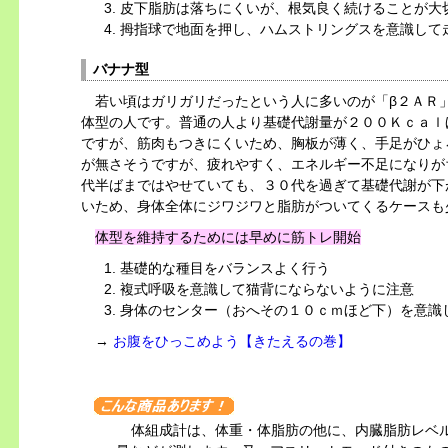
皮下脂肪は落ちにくいが、根気良く続けることが大
拇指球で地面を押し、ハムストリングスを意識して
バナナ型
若い頃はガリガリだったという人に多いのが「β２ＡＲ
体型の人です。普通の人より基礎代謝量が２００Ｋｃａｌ
ですが、筋肉もつきにくいため、胸板が薄く、手足がひょ
が無さそうですが、疲れやすく、エネルギー不足になりが
代半ばまではやせていても、３０代を過ぎて基礎代謝が下
いため、身体全体にジワジワと脂肪がついてくるケースも
体型を維持するためには早めに
筋トレ
開始
基礎的な種目をバランスよく行う
複式呼吸を意識して猫背にならないように注意
身体のセンター（おへその１０ｃｍほど下）を意識
→
お腹をひっこめよう【きたえるの巻】
体組成計は、体重・体脂肪の他に、内臓脂肪レベ