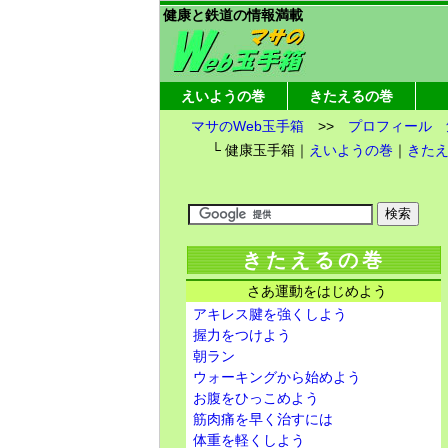
健康と鉄道の情報満載
えいようの巻
きたえるの巻
マサのWeb玉手箱
>>
プロフィール
└ 健康玉手箱｜
えいようの巻
｜
きた
きたえるの巻
さあ運動をはじめよう
アキレス腱を強くしよう
握力をつけよう
朝ラン
ウォーキングから始めよう
お腹をひっこめよう
筋肉痛を早く治すには
体重を軽くしよう