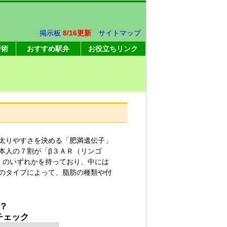
掲示板
8/16更新
サイトマップ
行術
おすすめ駅弁
お役立ちリンク
太りやすさを決める「肥満遺伝子」
本人の７割が「β３ＡＲ（リンゴ
」のいずれかを持っており、中には
のタイプによって、脂肪の種類や付
？
チェック