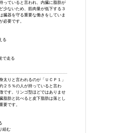
持っていると言われ、内臓に脂肪が
ど少ないため、筋肉量が低下する３
は臓器を守る重要な働きをしていま
が必要です。
える
覚で走る
身太り
と言われるのが「ＵＣＰ１」
約２５％の人が持っていると言わ
徴です。リンゴ型ほどではありませ
臓脂肪と比べると皮下脂肪は落とし
重要です。
る
り組む