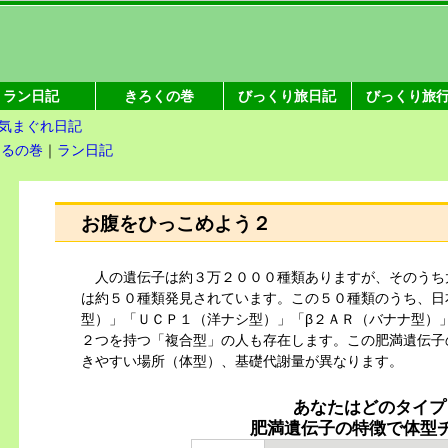
ラン日記
きろくの巻
びっくり旅日記
びっくり旅
気まぐれ日記
えるの巻
｜
ラン日記
お腹をひっこめよう２
人の遺伝子は約３万２０００種類ありますが、そのうち
は約５０種類発見されています。この５０種類のうち、日
型）」「ＵＣＰ１（洋ナシ型）」「β２ＡＲ（バナナ型）
２つを持つ「複合型」の人も存在します。この肥満遺伝子
きやすい場所（
体型
）、基礎代謝量が異なります。
あなたはどのタイプ
肥満遺伝子の特徴で体型