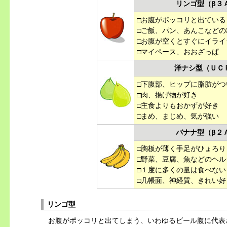
リンゴ型（β３
□お腹がポッコリと出ている
□ご飯、パン、あんこなどの
□お腹が空くとすぐにイライ
□マイペース、おおざっぱ
洋ナシ型（ＵＣ
□下腹部、ヒップに脂肪がつ
□肉、揚げ物が好き
□主食よりもおかずが好き
□まめ、まじめ、気が強い
バナナ型（β２
□胸板が薄く手足がひょろり
□野菜、豆腐、魚などのヘ
□１度に多くの量は食べない
□几帳面、神経質、きれい好
リンゴ型
お腹がポッコリと出てしまう、いわゆる
ビール腹
に代表