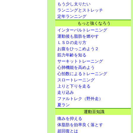
もう少し太りたい
ランニングとストレッチ
定年ランニング
もっと強くなろう
インターバルトレーニング
運動後も脂肪を燃やす
ＬＳＤの走り方
お腹をひっこめよう２
筋力年齢を知る
サーキットトレーニング
心肺機能を高めよう
心拍数によるトレーニング
スロートレーニング
上りと下りを走る
走り込み
ファルトレク（野外走）
夏ラン
運動豆知識
痛みを抑える
体脂肪を効率良く落とす
超回復とは