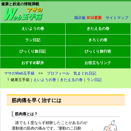
健康と鉄道の情報満載
掲示板
8/16更新
サイトマップ
えいようの巻
きたえるの巻
ラン日記
きろくの巻
びっくり旅日記
びっくり旅行術
おすすめ駅弁
お役立ちリンク
マサのWeb玉手箱
>>
プロフィール
気まぐれ日記
└ 健康玉手箱｜
えいようの巻
｜
きたえるの巻
｜
ラン日記
筋肉痛を早く治すには
筋肉痛とは？
誰でも１度ならず経験したことがあるのが
運動後の筋肉の痛みです。”運動の二日酔