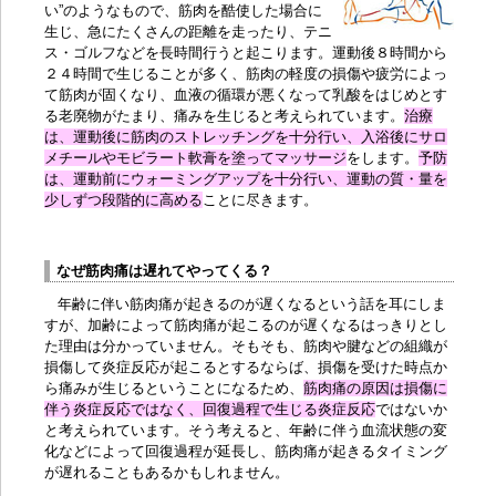
い”のようなもので、
筋肉を酷使
した場合に
生じ、急にたくさんの距離を走ったり、テニ
ス・ゴルフなどを長時間行うと起こります。運動後８時間から
２４時間で生じることが多く、筋肉の軽度の損傷や疲労によっ
て筋肉が固くなり、血液の循環が悪くなって乳酸をはじめとす
る老廃物がたまり、痛みを生じると考えられています。
治療
は、運動後に筋肉の
ストレッチング
を十分行い、入浴後にサロ
メチールやモビラート軟膏を塗ってマッサージ
をします。
予防
は、運動前に
ウォーミングアップ
を十分行い、運動の質・量を
少しずつ段階的に高める
ことに尽きます。
なぜ筋肉痛は遅れてやってくる？
年齢に伴い筋肉痛が起きるのが遅くなるという話を耳にしま
すが、加齢によって筋肉痛が起こるのが遅くなるはっきりとし
た理由は分かっていません。そもそも、筋肉や腱などの組織が
損傷して炎症反応が起こるとするならば、損傷を受けた時点か
ら痛みが生じるということになるため、
筋肉痛の原因は損傷に
伴う炎症反応ではなく、回復過程で生じる炎症反応
ではないか
と考えられています。そう考えると、年齢に伴う血流状態の変
化などによって回復過程が延長し、筋肉痛が起きるタイミング
が遅れることもあるかもしれません。