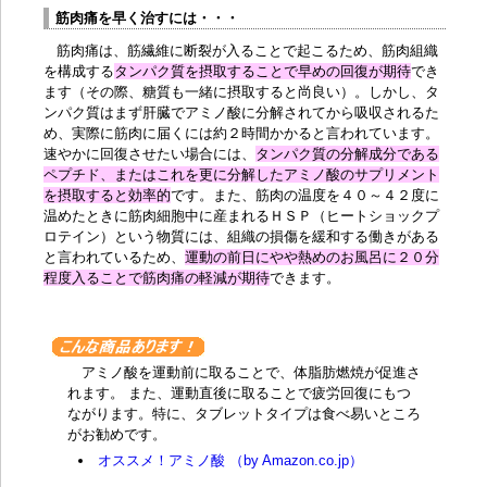
筋肉痛を早く治すには・・・
筋肉痛は、筋繊維に断裂が入ることで起こるため、筋肉組織
を構成する
タンパク質を摂取することで早めの回復が期待
でき
ます（その際、糖質も一緒に摂取すると尚良い）。しかし、タ
ンパク質はまず肝臓でアミノ酸に分解されてから吸収されるた
め、実際に筋肉に届くには約２時間かかると言われています。
速やかに回復させたい場合には、
タンパク質の分解成分である
ペプチド、またはこれを更に分解した
アミノ酸
のサプリメント
を摂取すると効率的
です。また、筋肉の温度を４０～４２度に
温めたときに筋肉細胞中に産まれるＨＳＰ（ヒートショックプ
ロテイン）という物質には、組織の損傷を緩和する働きがある
と言われているため、
運動の前日にやや熱めのお風呂に２０分
程度入ることで
筋肉痛の軽減
が期待
できます。
アミノ酸を運動前に取ることで、体脂肪燃焼が促進さ
れます。 また、運動直後に取ることで疲労回復にもつ
ながります。特に、タブレットタイプは食べ易いところ
がお勧めです。
オススメ！アミノ酸 （by Amazon.co.jp）