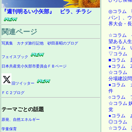
『週刊明るい小矢部』 ビラ、チラシ
◎コラム 
パン］、ウ
界大会・長
関連ページ
☆コラム 
望ある人生
写真集 カナダ旅行記他 砂田喜昭のブログ
●コラム 
▽コラム 
フェイスブック
■コラム 
●コラム 
日本共産党小矢部市委員会ＦＢページ
☆コラム 
分場建設問
旧ツイッター
●コラム 
件
ＦＣ２ブログ
○コラム 
☆コラム 
テーマごとの話題
党
●コラム 
原発、自然エネルギー
◎コラム 
☆コラム 
学童保育