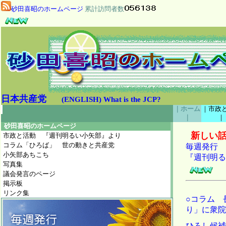
砂田喜昭のホームページ
累計訪問者数
日本共産党
(ENGLISH)
What is the JCP?
｜ホーム
｜市政
｜
｜
砂田喜昭のホームページ
新しい
市政と活動 『週刊明るい小矢部』より
コラム「ひろば」 世の動きと共産党
毎週発行
小矢部あちこち
『週刊明る
写真集
議会発言のページ
掲示板
リンク集
○コラム 
り」に衆院
ひろし候補