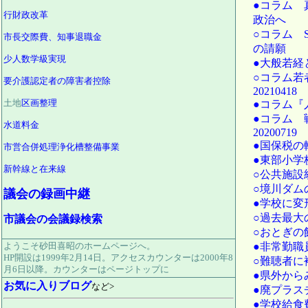
●コラム 
行財政改革
政治へ
○コラム S
市長交際費、知事退職金
の請願
少人数学級実現
●大般若経
○コラム若
要介護認定者の障害者控除
20210418
●コラム『
土地
区画整理
●コラム 
水道料金
20200719
●国保税の軽
市営合併処理浄化槽整備事業
●東部小学校
新幹線と在来線
○公共施設統
○境川ダムの
議会の録画中継
●学校に変形
○過去最大の
市議会の会議録検索
○おとぎの館
●非常勤職員
ようこそ砂田喜昭のホームページへ。
HP開設は1999年2月14日。アクセスカウンターは2000年8
○難聴者に補
月6日以降。カウンターはページトップに
●県外から
お気に入りブログ
など>
●廃プラスチ
●学校給食費