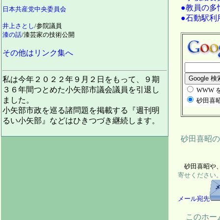
●教員の多忙
日本共産党中央委員会
●石動駅利
井上さとし
/参院議員
漆の話
/漆芸家の技術公開
その他はリンク集へ
私は今年２０２２年９月２日をもって、９期
３６年間つとめた小矢部市議会議員を引退し
WWW 
ました。
砂田喜昭
小矢部市政を巡る諸問題を掲載する『週刊明
るい小矢部』などはひきつづき継続します。
砂田喜昭の
砂田喜昭や、
寄せください
メール宛先
このホーム