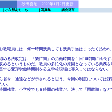
砂田喜昭 2020年1月2日更新
｜小矢部あちこち
｜写真集
｜議会発言
お教職員には、何十時間残業しても残業手当はまったく払われ
める法改定は、「繁忙期」の労働時間を１日10時間に延長す
に収めるというものだ。教員の多忙化の原因となっている業務を
長する変形労働時間制を公立学校現場に導入してはならない。
ら省令、通達などが示されると思う。今回の制度については課
たい。
時間残業、小学校でも８時間の残業だ。決して「閑散期」など