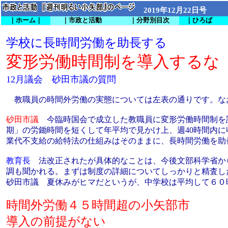
2019年12月22日号
｜ホーム｜
｜市政と活動
｜分野別目次
｜ひろば
学校に長時間労働を助長する
変形労働時間制を導入するな
12月議会 砂田市議の質問
教職員の時間外労働の実態については左表の通りです。な
砂田市議
今臨時国会で成立した教職員に変形労働時間制を認
期」の労鋤時間を短くして年平均で見かけ上、週40時間内
業代不支給の給特法の仕組みはそのままに、長時間労働を助
教育長
法改正されたが具体的なことは、今後文部科学省か
調も聞かれる。まずは制度の詳細についてしっかりと精査し
砂田市議 夏休みがヒマだというが、中学校は平均して６０
時間外労働４５時間超の小矢部市
導入の前提がない