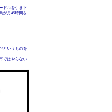
ードルを引き下
が月45時間を
だというものを
市ではやらない