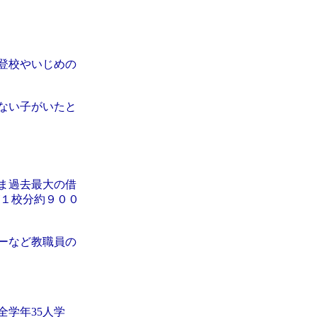
登校やいじめの
ない子がいたと
ま過去最大の借
が１校分約９００
ーなど教職員の
全学年35人学