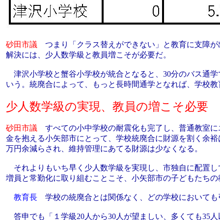
砂田市議
つまり「クラス替えができない」と教育に支障が
解決には、少人数学級と教員増こそが必要だ。
津沢小学校と蟹谷小学校が統合となると、30分のバス通学
いう。統廃合によって、もっと長時間通学となれば、学校教
少人数学級の実現、教員の増こそ必要
砂田市議
すべての小中学校の耐震化も完了し、普通教室に
金を抱える小矢部市にとって、学校統廃合に財源を割く余裕
万円余減らされ、維持管理にあてる財源は少なくなる。
それよりもいち早く少人数学級を実現し、市独自に配置し
増員と常勤化に取り組むことこそ、小矢部市の子どもたちの
教育長
学校の統廃合とは関係なく、どの学校においても
答申でも「１学級20人から30人が望ましい、多くても35