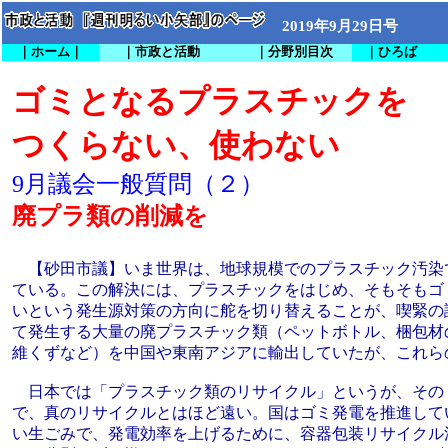
2019年9月29日号
｜ホーム｜
｜市政と活動
｜分野別目次
｜ひろば
ゴミとなるプラスチックを
つくらない、使わない
9月議会一般質問（２）
廃プラ類の削減を
【砂田市議】いま世界は、地球規模でのプラスチック汚染
ている。この解決には、プラスチックをはじめ、そもそもゴ
いという発生源対策の方向に舵を切り替えることが、喫緊の
て発生する大量の廃プラスチック類（ペットボトル、梱包材
維くずなど）を中国や東南アジアに輸出していたが、これら
日本では「プラスチック類のリサイクル」というが、その
で、真のリサイクルとはほど遠い。国はゴミ発電を推進して
い生ごみで、発電効率を上げるために、容器包装リサイクル