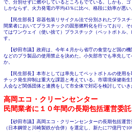
で、分別せずに燃やしているところもでている。しかも、ゴ
しかならず、火力発電の平均43％に比べ、格段に効率が悪い
【民生部長】容器包装リサイクル法で分別されたプラスチ
間業者においてプラスチックの固形燃料化を行っており、そ
てはワンウェイ（使い捨て）プラスチック（ペットボトル、
す。
【砂田市議】政府は、今年４月から省庁の食堂など国の機
などのプラ製品の使用禁止を決めた。小矢部市でも率先して
か。
【民生部長】本市としては率先してペットボトルの使用を
チック発生抑制は重大な課題と考えている。市環境保健衛生
人会など関係団体と連携をして市全体で対応を検討していき
高岡エコ・クリーンセンター
民間業者に１０年間の長期包括運営委託
【砂田市議】高岡エコ・クリーンセンターの長期包括運営
（日本鋼管と川崎製鉄が合併）を選定し、新たに77億円で1