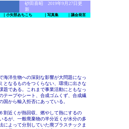
砂田喜昭 2019年9月27日更
新
｜小矢部あちこち
｜写真集
｜議会発言
で海洋生物への深刻な影響が大問題になっ
ミとなるものをつくらない、環境に出さな
課題である。これまで事業活動にともなっ
のテープやシート、合成ゴムくず、合成繊
の国から輸入拒否にあっている。
６割近くが熱回収、燃やして熱にするの
いるが、一般廃棄物の半分近くが水分の多
法によって分別していた廃プラスチックま