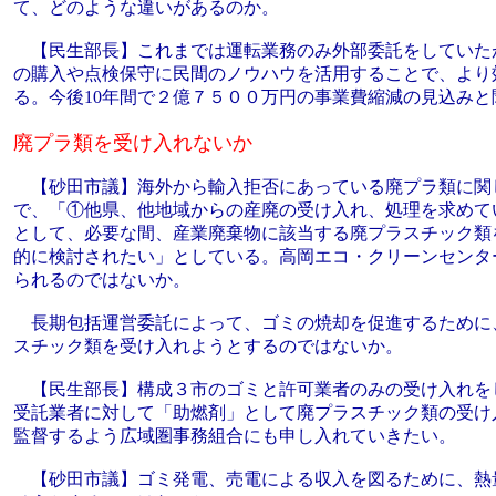
て、どのような違いがあるのか。
【民生部長】これまでは運転業務のみ外部委託をしていた
の購入や点検保守に民間のノウハウを活用することで、より
る。今後10年間で２億７５００万円の事業費縮減の見込みと
廃プラ類を受け入れないか
【砂田市議】海外から輸入拒否にあっている廃プラ類に関し
で、「①他県、他地域からの産廃の受け入れ、処理を求めて
として、必要な間、産業廃棄物に該当する廃プラスチック類
的に検討されたい」としている。高岡エコ・クリーンセンタ
られるのではないか。
長期包括運営委託によって、ゴミの焼却を促進するために
スチック類を受け入れようとするのではないか。
【民生部長】構成３市のゴミと許可業者のみの受け入れを
受託業者に対して「助燃剤」として廃プラスチック類の受け
監督するよう広域圏事務組合にも申し入れていきたい。
【砂田市議】ゴミ発電、売電による収入を図るために、熱