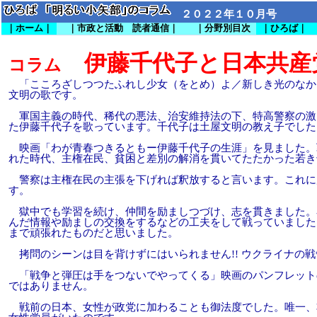
２０２２年１０月号
｜ホーム｜
｜市政と活動 読者通信｜
｜分野別目次
｜ひろば｜
伊藤千代子と日本共産
コラム
「こころざしつつたふれし少女（をとめ）よ／新しき光のなか
文明の歌です。
軍国主義の時代、稀代の悪法、治安維持法の下、特高警察の激
た伊藤千代子を歌っています。千代子は土屋文明の教え子でした
映画「わが青春つきるともー伊藤千代子の生涯」を見ました。
れた時代、主権在民、貧困と差別の解消を貫いてたたかった若き
警察は主権在民の主張を下げれば釈放すると言います。これに
す。
獄中でも学習を続け、仲間を励ましつづけ、志を貫きました。
んだ情報や励ましの交換をするなどの工夫をして戦っていました
まで頑張れたものだと思いました。
拷問のシーンは目を背けずにはいられません
!!
ウクライナの戦
「戦争と弾圧は手をつないでやってくる
」
映画のパンフレット
ではありません。
戦前の日本、女性が政党に加わることも御法度でした。唯一、