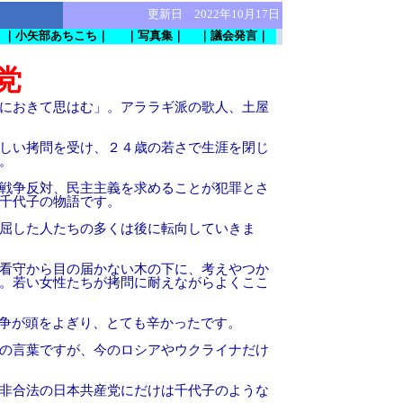
更新日 2022年10月17日
｜小矢部あちこち｜
｜写真集｜
｜議会発言｜
党
におきて思はむ」。アララギ派の歌人、土屋
しい拷問を受け、２４歳の若さで生涯を閉じ
。
戦争反対、民主主義を求めることが犯罪とさ
千代子の物語です。
屈した人たちの多くは後に転向していきま
看守から目の届かない木の下に、考えやつか
。若い女性たちが拷問に耐えながらよくここ
争が頭をよぎり、とても辛かったです。
の言葉ですが、今のロシアやウクライナだけ
非合法の日本共産党にだけは千代子のような