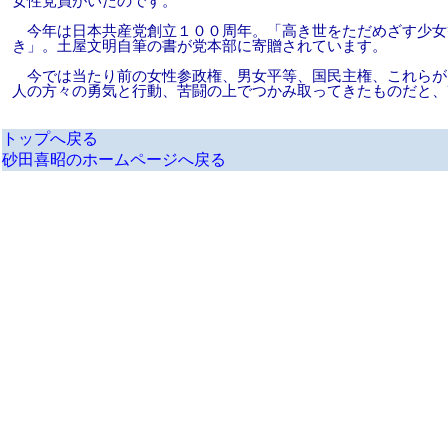
女性党員がいたのです。
今年は日本共産党創立１００周年。「高き世をただめざす少女
き」。土屋文明自筆の書が党本部に寄贈されています。
今では当たり前の女性参政権、男女平等、国民主権、これらが
人の方々の勇気と行動、苦闘の上でつかみ取ってきたものだと、
トップへ戻る
砂田喜昭のホームページへ戻る