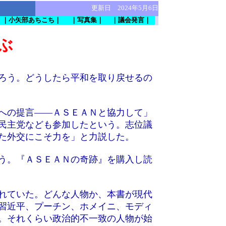
更新日 2024年5月6日
｜小矢部あちこち｜
｜写真集｜
｜議会発言｜
ぶ
ろう。どうしたら平和を取り戻せるの
への提言――ＡＳＥＡＮと協力して」
憲民主党なども参加したという。志位議
た外交にこそ力を」と力説した。
う。『ＡＳＥＡＮの奇跡』を購入し読
れていた。どんな人物か、本書が現代
習近平、プーチン、ホメイニ、モディ
。それくらい政治的不一致の人物が始