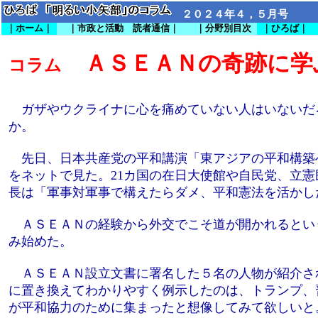
２０２４年４，５月号
｜ホーム｜
｜市政と活動 読者通信｜
｜分野別目次
｜ひろば｜
ＡＳＥＡＮの奇跡に学
コラム
ガザやウクライナに心を痛めていない人はいないだ
か。
先日、日本共産党の平和講演「東アジアの平和構築
をネットで見た。21カ国の在日大使館や自民党、立
長は「軍事対軍事で構えたらダメ、平和憲法を活かし
ＡＳＥＡＮの経験から外交でこそ道が開かれるとい
み始めた。
ＡＳＥＡＮ設立文書に署名した５名の人物が紹介さ
に置き換えてわかりやすく例示したのは、トランプ、
が平和協力のために集まったと想像してみて欲しいと