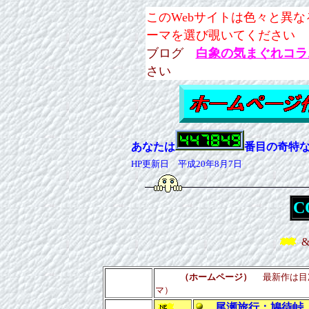
このWebサイトは色々と異
ーマを選び覗いてください
ブログ
白象の気まぐれコラ
さい
あなたは
番目の奇特
HP更新日 平成20年8月7日
C
（ホームページ）
最新作は
マ）
尾瀬旅行：鳩待峠