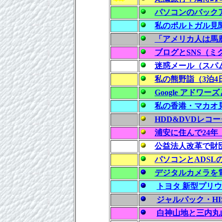
パソコンのバック
私のポルトガル見聞
「アメリカ人は馬
ブログとSNS（
迷惑メール（スパ
私の熊野詣（3泊
Google アド
私の香港・マカオ
HDD&DVDレコ
浦安に住んで24年
公益法人改革で財
パソコンとADSL
デジタルカメラを
トヨタ 新型プリウス H
ジャルパック・HI
白神山地と三内丸