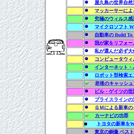
屋久島の世界自然
マッカーサーによ
究極のウィルス感
マイクロソフト Wi
自動車の Build T
我が家をリフォー
私が選んだ必ず大
コンピュータウィ
インターネット・
ロボット型検索エ
老後のキャッシュ
ビル・ゲイツの世評と A
プライスラインの
ＧＭによる新車の
カーナビの功罪
トヨタの新車を
東京の銅像 ベスト