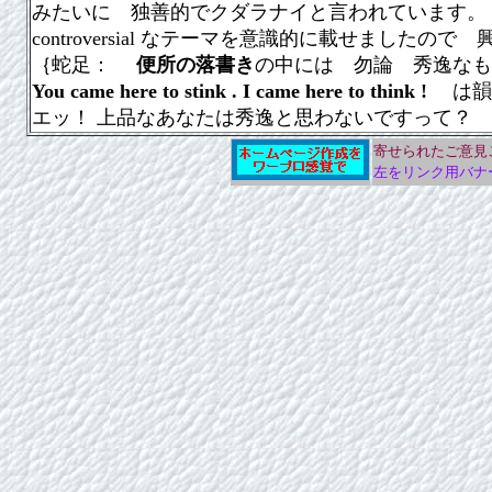
みたいに 独善的でクダラナイと言われています。
controversial なテーマを意識的に載せまし
｛
蛇足：
便所の落書き
の中には 勿論 秀逸なも
You came here to stink .
I came here to think !
は
エッ！
上品なあなたは秀逸と思わないですって？
寄せられたご意見
左をリンク用バナ