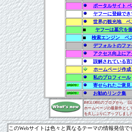
ポータルサイト 
ヤフーに登録でき
世界の観光地 ベ
ヤフーは墓穴を
検索エンジン ベ
デフォルトのファイル
アクセス向上にア
誤解されている言
ホームページ作成
私のプロフィール
寄せられたご意見
お勧めリンク集
BIGLOBEのブログから 
ホームページの最新作と
を久しぶりにアップしまし
このWeb
サイトは色々と異なるテーマの情報発信