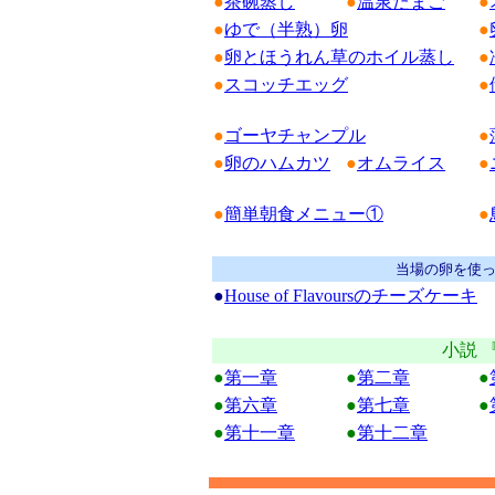
●
茶碗蒸し
●
温泉たまご
●
●
ゆで（半熟）卵
●
●
卵とほうれん草のホイル蒸し
●
●
スコッチエッグ
●
●
ゴーヤチャンプル
●
●
卵のハムカツ
●
オムライス
●
●
簡単朝食メニュー①
●
当場の卵を使
●
House of Flavoursのチーズケーキ
小説 
●
第一章
●
第二章
●
●
第六章
●
第七章
●
●
第十一章
●
第十二章