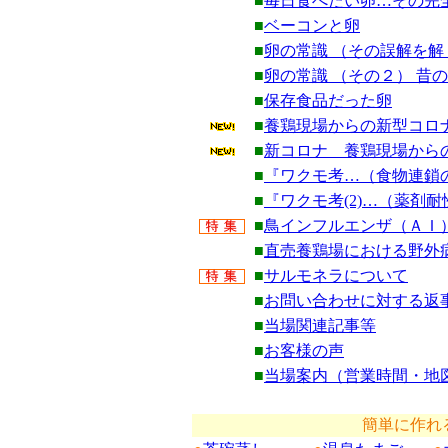
■
毎日食べたい卵…その完
■
ベーコンと卵
■
卵の常識 （その誤解を解
■
卵の常識 （その２）
昔の
■
保存食品だった卵
■
養鶏現場からの新型コロ
■
新コロナ 養鶏現場から
■
『ワクモ考…（食物連鎖
■
『ワクモ考(2)…（薬剤
■
鳥インフルエンザ（ＡＩ
■
直売養鶏場における野外
■
サルモネラについて
■
お問い合わせに対する返
■
当場関連記事等
■
お客様の声
■
当場案内（営業時間・地
簡単に作れ