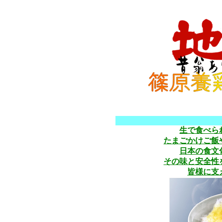
生で食べら
たまごかけご飯
日本の食文
その味と安全性
皆様に支