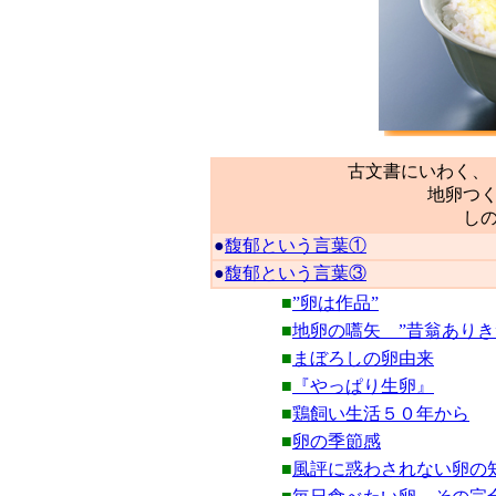
古文書にいわく
地卵つ
し
●
馥郁という言葉①
●
馥郁という言葉③
■
”卵は作品”
■
地卵の嚆矢 ”昔翁ありき”
■
まぼろしの卵由来
■
『やっぱり生卵』
■
鶏飼い生活５０年から
■
卵の季節感
■
風評に惑わされない卵の