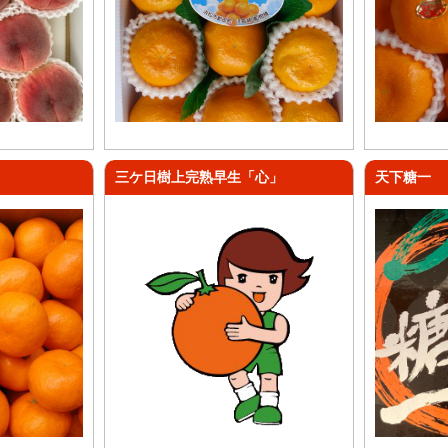
三ケ日樹上完熟早生「心」
天下糖一