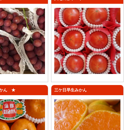
かん ★
三ケ日早生みかん