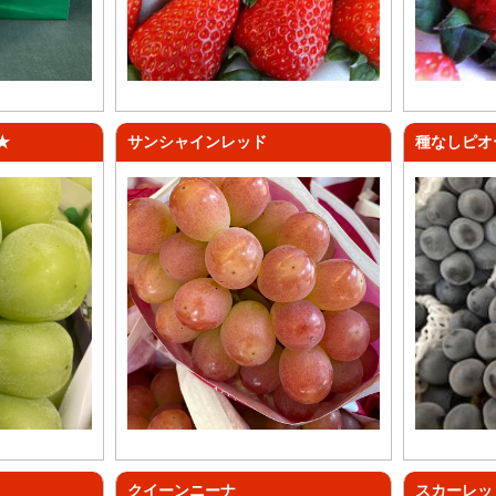
★
サンシャインレッド
種なしピオ
クイーンニーナ
スカーレッ