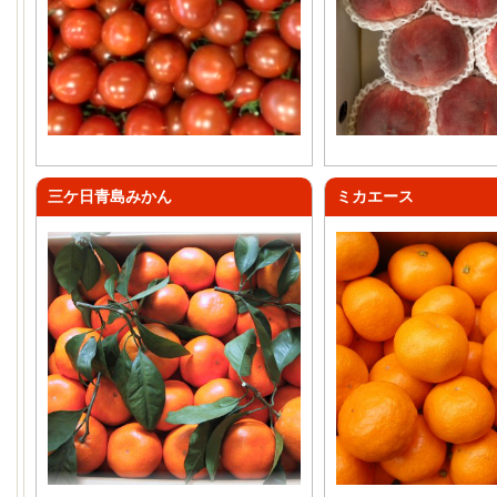
三ケ日青島みかん
ミカエース