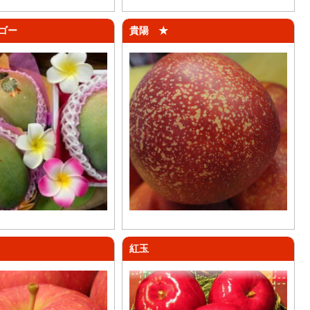
ゴー
貴陽 ★
紅玉