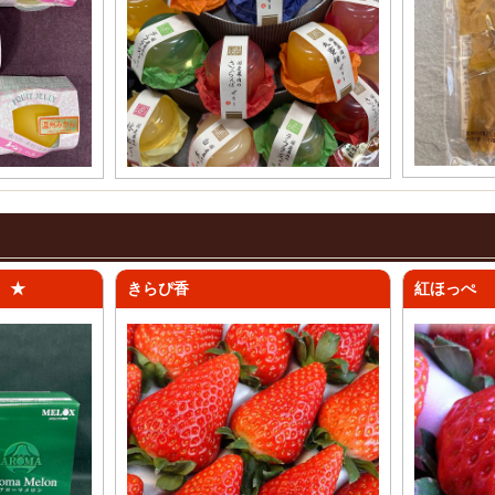
 ★
きらぴ香
紅ほっぺ