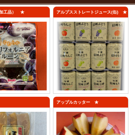
加工品） ★
アルプスストレートジュース(缶) ★
アップルカッター ★