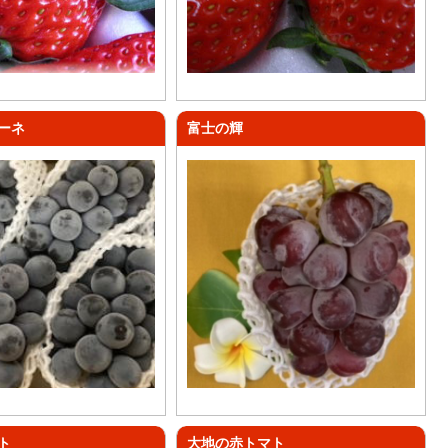
ーネ
富士の輝
ト
大地の赤トマト