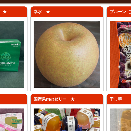
 ★
幸水 ★
プルーン（
国産果肉のゼリー ★
干し芋