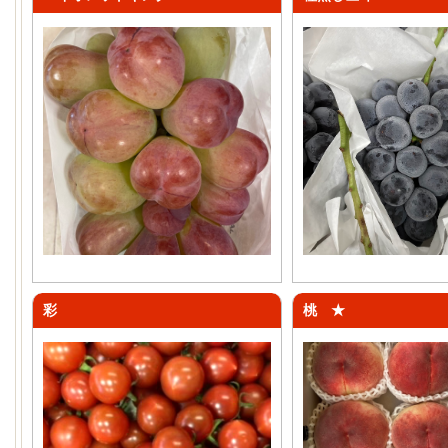
彩
桃 ★