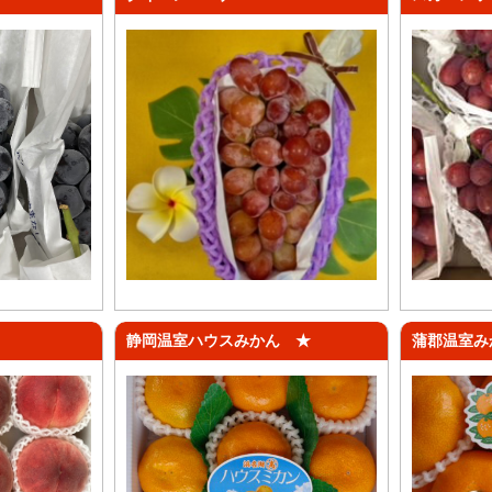
静岡温室ハウスみかん ★
蒲郡温室み