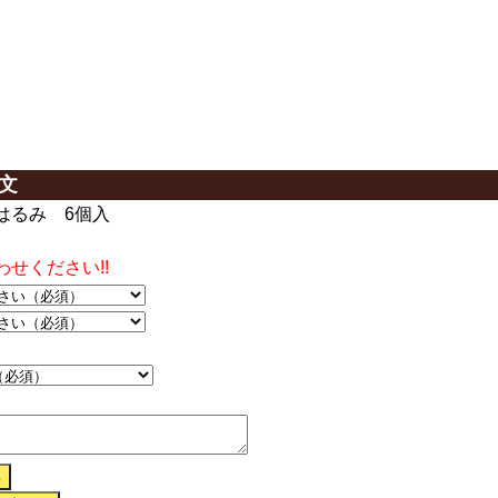
文
はるみ 6個入
せください!!