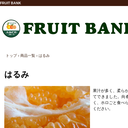
FRUIT BANK
トップ
›
商品一覧
›
はるみ
はるみ
果汁が多く、柔ら
てできました。向
く、ホロごと食べ
ください。