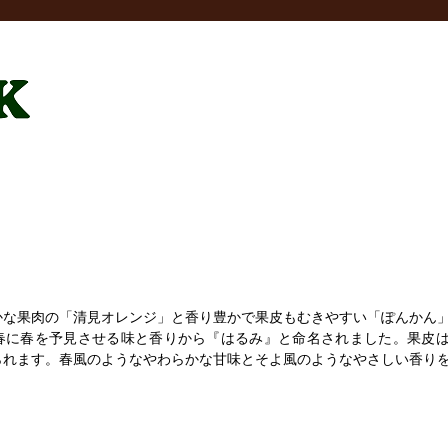
かな果肉の「清見オレンジ」と香り豊かで果皮もむきやすい「ぽんかん
春に春を予見させる味と香りから『はるみ』と命名されました。果皮
られます。春風のようなやわらかな甘味とそよ風のようなやさしい香り