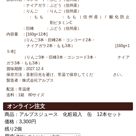
：ナイアガラ：ぶどう（信州産）
：りんご ：りんご（信州産）
：もも ：もも（信州産）/ 酸化防止
剤ビタミンC
：巨峰 ：ぶどう（信州産）
内容量 ：[160g×12本]
（りんご3本・巨峰2本・コンコード2本・
ナイアガラ2本・もも3本） [160g×1
５本]
（りんご3本・巨峰3本・コンコード3本・ ナイア
ガラ3本・もも3本）
賞味期限：2027.12.4
保存方法：直射日光を避け、常温で保存してくだ さい。
製造者：株式会社アルプス
配送：常温便
送料：1箱 80サイズ
オンライン注文
商品：アルプスジュース 化粧箱入 缶 12本セット
価格：3,300円
残り2個