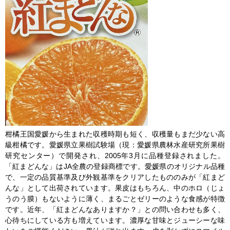
柑橘王国愛媛から生まれた収穫時期も短く、収穫量もまだ少ない高
級柑橘です。愛媛県立果樹試験場（現：愛媛県農林水産研究所果樹
研究センター）で開発され、2005年3月に品種登録されました。
「紅まどんな」はJA全農の登録商標です。愛媛県のオリジナル品種
で、一定の品質基準及び外観基準をクリアしたもののみが「紅まど
んな」として出荷されています。果皮はもちろん、中のホロ（じょ
うのう膜）もないように薄く、まるごとゼリーのような食感が特徴
です。近年、「紅まどんなありますか？」との問い合わせも多く、
心待ちにしている方も増えています。濃厚な甘味とジューシーな味