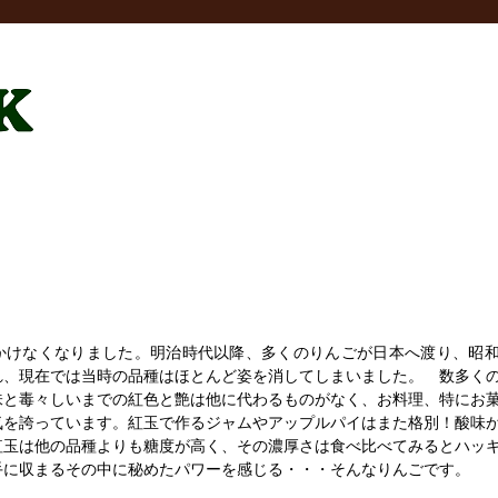
かけなくなりました。明治時代以降、多くのりんごが日本へ渡り、昭
れ、現在では当時の品種はほとんど姿を消してしまいました。 数多く
味と毒々しいまでの紅色と艶は他に代わるものがなく、お料理、特にお
気を誇っています。紅玉で作るジャムやアップルパイはまた格別！酸味
紅玉は他の品種よりも糖度が高く、その濃厚さは食べ比べてみるとハッ
手に収まるその中に秘めたパワーを感じる・・・そんなりんごです。