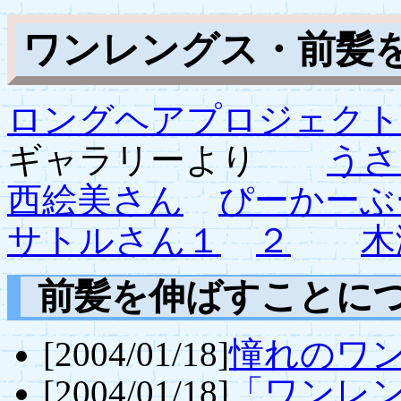
ワンレングス・前髪
ロングヘアプロジェクト
ギャラリーより
うさ
西絵美さん
ぴーかーぶ
サトルさん１
２
木
前髪を伸ばすことに
[2004/01/18]
憧れのワ
[2004/01/18]
「ワンレ