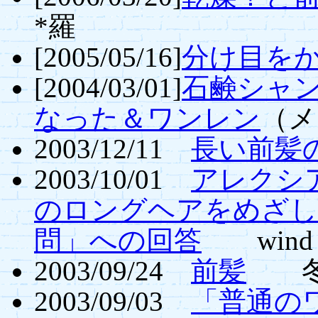
*羅
[2005/05/16]
分け目を
[2004/03/01]
石鹸シャ
なった＆ワンレン
（メ
2003/12/11
長い前髪
2003/10/01
アレクシ
のロングヘアをめざし
問」への回答
wind
2003/09/24
前髪
冬
2003/09/03
「普通の