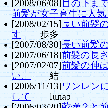
[2008/06/08]
目の下まで
前髪が女子高生に人気
[2008/02/15]
長い前髪
す
歩多
[2007/08/30]
長い前髪
[2007/06/18]
前髪の長
[2007/02/07]
前髪の伸
い。
結
[2006/11/13]
ワンレン
して
lunap
[2006/03/20]
乾燥？と