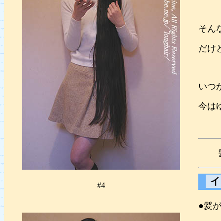
そん
だけ
いつ
今は
イ
#4
●髪