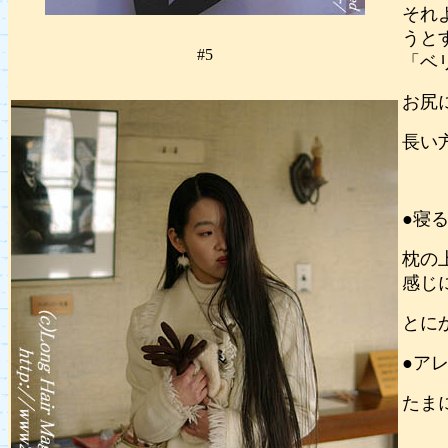
それ
うと
#5
「ベ
お尻
長い
●寝
枕の
感じ
とに
●ア
たま