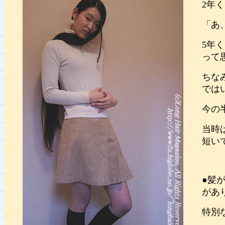
2年
「あ
5年
って
ちな
では
今の
当時
短い
●髪
があ
特別