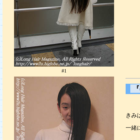
#1
『
きみ
一緒