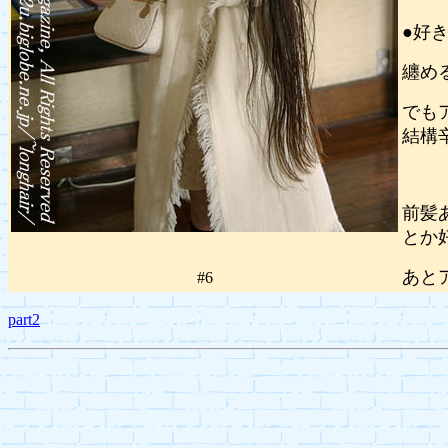
●好
纏め
でも
結構
前髪
とか
あと
#6
part2