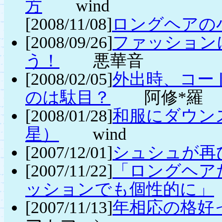
方
wind
[2008/11/08]
ロングヘアの
[2008/09/26]
ファッション
う！
悪華音
[2008/02/05]
外出時、コー
のは駄目？
阿修*羅
[2008/01/28]
和服にダウン
星）
wind
[2007/12/01]
シュシュが再
[2007/11/22]
「ロングヘア
ッションでも個性的に」
[2007/11/13]
年相応の格好