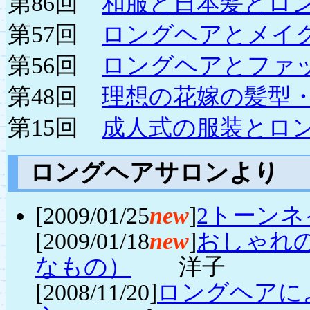
第86回
和服と日本髪とロ
第57回
ロングヘアとメイ
第56回
ロングヘアとファ
第48回
理想の花嫁の髪型
第15回
成人式の服装とロ
ロングヘアサロンより
[2009/01/25
new
]
2トーンネ
[2009/01/18
new
]
おしゃれ
なもの）
洋子
[2008/11/20]
ロングヘアに